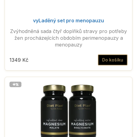
vyLaděný set pro menopauzu
Zvýhodněná sada čtyř doplňků stravy pro potřeby
žen procházejících obdobím perimenopauzy a
menopauzy
1349 Kč
Do košíku