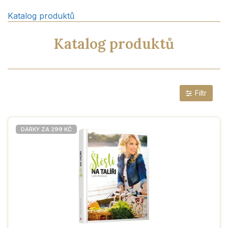
Katalog produktů
Katalog produktů
Filtr
vyLaděno
Novinka
Bez cukru
DÁRKY ZA 299 KČ
Bez lepku
Bez laktózy
Low carb
Vegan
Bio