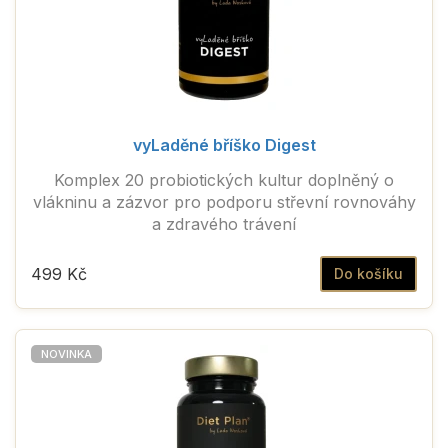
vyLaděné bříško Digest
Komplex 20 probiotických kultur doplněný o
vlákninu a zázvor pro podporu střevní rovnováhy
a zdravého trávení
499 Kč
Do košíku
NOVINKA