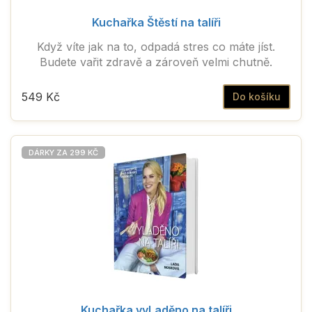
Kuchařka Štěstí na talíři
Když víte jak na to, odpadá stres co máte jíst.
Budete vařit zdravě a zároveň velmi chutně.
549 Kč
Do košíku
DÁRKY ZA 299 KČ
Kuchařka vyLaděno na talíři