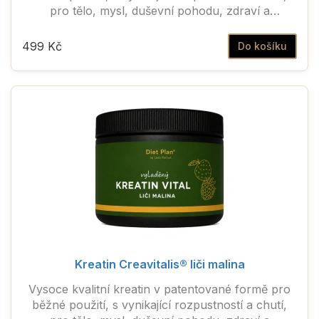
pro tělo, mysl, duševní pohodu, zdraví a
každodenní vitalitu.
499 Kč
Do košíku
Kreatin Creavitalis® liči malina
Vysoce kvalitní kreatin v patentované formě pro
běžné použití, s vynikající rozpustností a chutí,