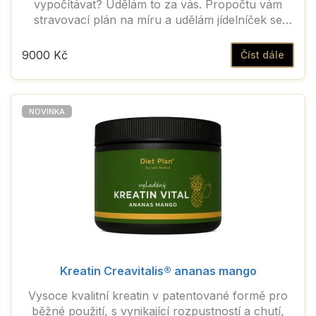
vypočítávat? Udělám to za vás. Propočtu vám
stravovací plán na míru a udělám jídelníček se
všemi gramážemi potravin.
9000 Kč
Číst dále
NOVINKA
Kreatin Creavitalis® ananas mango
Vysoce kvalitní kreatin v patentované formě pro
běžné použití, s vynikající rozpustností a chutí,