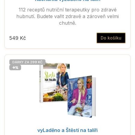
112 receptů nutriční terapeutky pro zdravé
hubnutí. Budete vařit zdravě a zároveň velmi
chutně.
549 Kč
Do košíku
DÁRKY ZA 299 KČ
vyLaděno a Štěstí na talíři