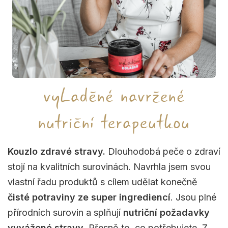
vyLaděné navržené
nutriční terapeutkou
Kouzlo zdravé stravy.
Dlouhodobá peče o zdraví
stojí na kvalitních surovinách. Navrhla jsem svou
vlastní řadu produktů s cílem udělat konečně
čisté potraviny ze super ingrediencí
. Jsou plné
přírodních surovin a splňují
nutriční požadavky
vyvážené stravy
. Přesně to, co potřebujete. Z