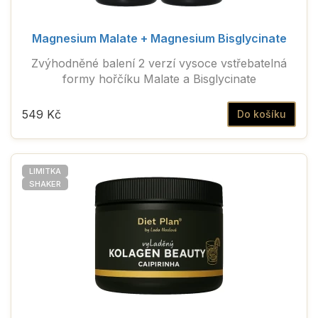
Magnesium Malate + Magnesium Bisglycinate
Zvýhodněné balení 2 verzí vysoce vstřebatelná
formy hořčíku Malate a Bisglycinate
549 Kč
Do košíku
LIMITKA
SHAKER