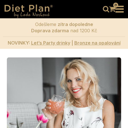
0
Odešleme
zítra dopoledne
Doprava zdarma
nad 1200 Kč
NOVINKY:
Let’s Party drinky
|
Bronze na opalování