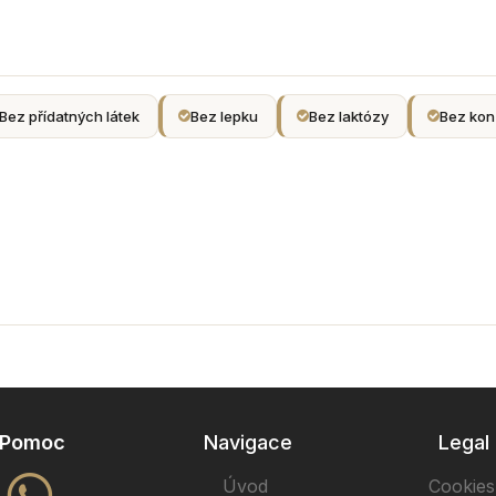
Bez přídatných látek
Bez lepku
Bez laktózy
Bez kon
Pomoc
Navigace
Legal
Úvod
Cookies