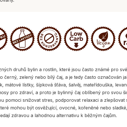
zných druhů bylin a rostlin, které jsou často známé pro své
o černý, zelený nebo bílý čaj, a je tedy často označován jak
, mátové lístky, šípková šťáva, šalvěj, mateřídouška, leva
ínosy pro zdraví, a proto je bylinný čaj oblíbený pro svou š
ou pomoci snižovat stres, podporovat relaxaci a zlepšovat 
i, které mohou být osvěžující, ovocné, kořeněné nebo sladké,
 hledají zdravou a lahodnou alternativu k běžným čajům.