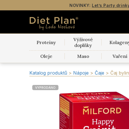
NOVINKY:
Let’s Party drink
Výživové
Proteiny
Kolagen
doplňky
Oleje
Maso
Vaření
Katalog produktů
>
Nápoje
>
Čaje
>
Čaj byli
VYPRODÁNO