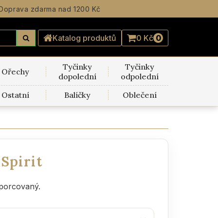
Doprava zdarma
nad 1200 Kč
Katalog produktů
0 Kč
0
Tyčinky
Tyčinky
Ořechy
dopolední
odpolední
Ostatní
Balíčky
Oblečení
Spirit
 porcovaný.