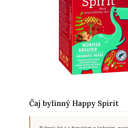
Čaj bylinný Happy Spirit
Bylinný čaj s s fenyklem a kořením, por