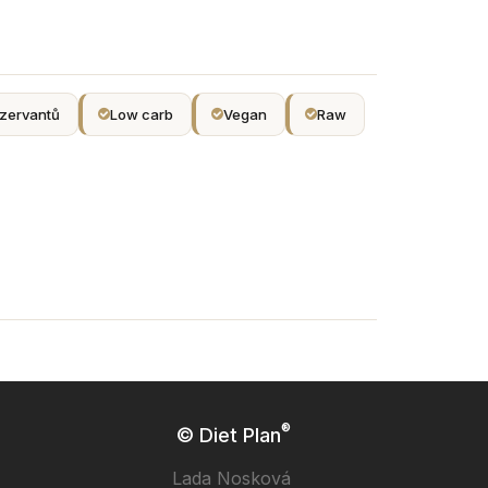
zervantů
Low carb
Vegan
Raw
®
© Diet Plan
Lada Nosková