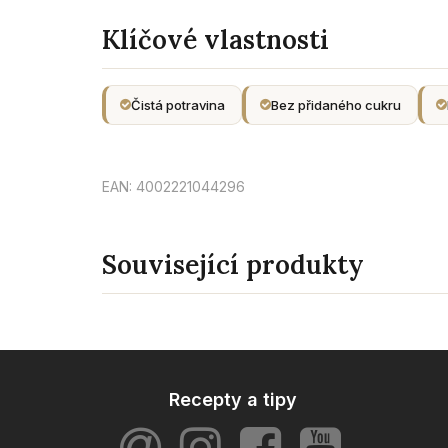
Klíčové vlastnosti
Čistá potravina
Bez přidaného cukru
EAN: 4002221044296
Související produkty
Recepty a tipy