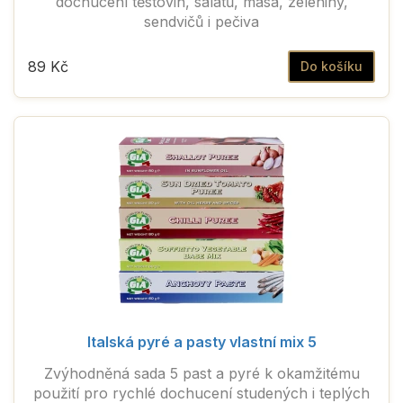
dochucení těstovin, salátů, masa, zeleniny,
sendvičů i pečiva
89 Kč
Do košíku
Italská pyré a pasty vlastní mix 5
Zvýhodněná sada 5 past a pyré k okamžitému
použití pro rychlé dochucení studených i teplých