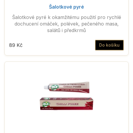
Šalotkové pyré
Šalotkové pyré k okamžitému použití pro rychlé
dochucení omáček, polévek, pečeného masa,
salátů i předkrmů
89 Kč
Do košíku