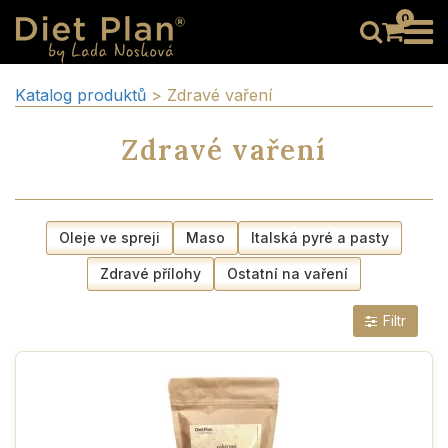
0
Katalog produktů
> Zdravé vaření
Zdravé vaření
Oleje ve spreji
Maso
Italská pyré a pasty
Zdravé přílohy
Ostatní na vaření
Filtr
vyLaděno
Novinka
Bez cukru
Bez lepku
Bez laktózy
Low carb