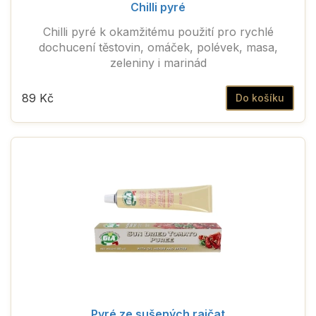
Chilli pyré
Chilli pyré k okamžitému použití pro rychlé
dochucení těstovin, omáček, polévek, masa,
zeleniny i marinád
89 Kč
Do košíku
Pyré ze sušených rajčat