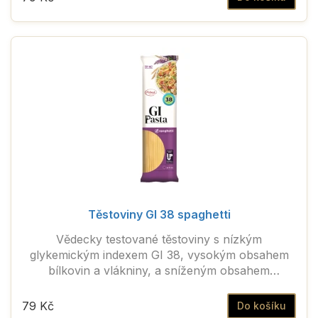
Těstoviny GI 38 spaghetti
Vědecky testované těstoviny s nízkým
glykemickým indexem GI 38, vysokým obsahem
bílkovin a vlákniny, a sníženým obsahem
sacharidů.
79 Kč
Do košíku