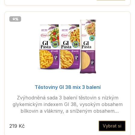
Těstoviny GI 38 mix 3 balení
Zvýhodněná sada 3 balení těstovin s nízkým
glykemickým indexem GI 38, vysokým obsahem
bílkovin a vlákniny, a sníženým obsahem
sacharidů
219 Kč
Vybrat si