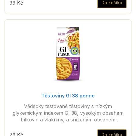
99 Kč
Do košíku
Těstoviny GI 38 penne
Vědecky testované těstoviny s nízkým
glykemickým indexem GI 38, vysokým obsahem
bílkovin a vlákniny, a sníženým obsahem
sacharidů.
79 Kč
Do košíku