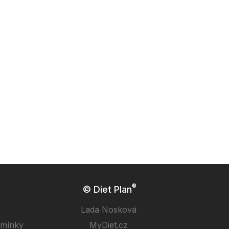
®
© Diet Plan
Lada Nosková
dmínky
MyDiet.cz