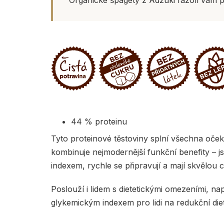
44 % proteinu
Tyto proteinové těstoviny splní všechna oček
kombinuje nejmodernější funkční benefity – j
indexem, rychle se připravují a mají skvělou c
Poslouží i lidem s dietetickými omezeními, na
glykemickým indexem pro lidi na redukční dietě