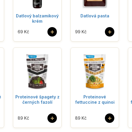
Datlový balzamikový
Datlová pasta
krém
+
+
69 Kč
99 Kč
é
Proteinové špagety z
Proteinové
černých fazolí
fettuccine z quinoi
+
+
89 Kč
89 Kč