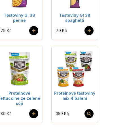
Těstoviny GI 38
Těstoviny GI 38
penne
spaghetti
+
+
79 Kč
79 Kč
Proteinové
Proteinové těstoviny
fettuccine ze zelené
mix 4 balení
sóji
+
89 Kč
359 Kč