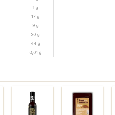
1 g
17 g
9 g
20 g
44 g
0,01 g