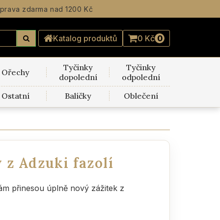
prava zdarma
nad 1200 Kč
Katalog produktů
0 Kč
0
Tyčinky
Tyčinky
Ořechy
dopolední
odpolední
Ostatní
Balíčky
Oblečení
 z Adzuki fazolí
ám přinesou úplně nový zážitek z