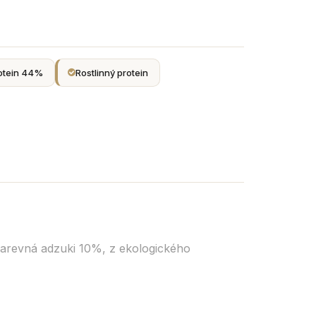
otein 44%
Rostlinný protein
arevná adzuki 10%, z ekologického