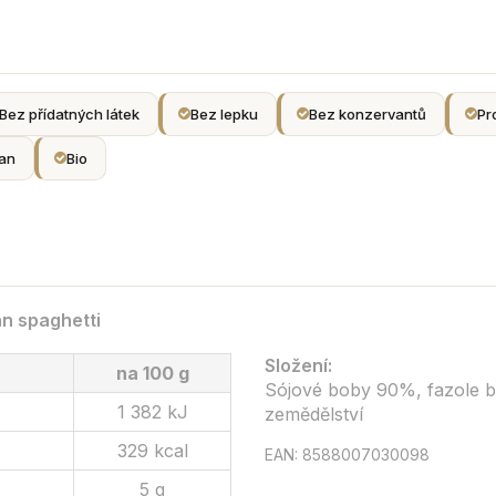
Bez přídatných látek
Bez lepku
Bez konzervantů
Pr
an
Bio
an spaghetti
Složení:
na 100 g
Sójové boby 90%, fazole b
1 382 kJ
zemědělství
329 kcal
EAN: 8588007030098
5 g