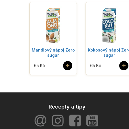
Mandlový nápoj Zero
Kokosový nápoj Zer
sugar
sugar
+
+
65 Kč
65 Kč
Recepty a tipy