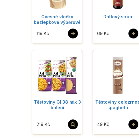
Ovesné vločky
Datlový sirup
bezlepkové výběrové
+
+
119 Kč
69 Kč
Těstoviny GI 38 mix 3
Těstoviny celozrnn
balení
spaghetti
+
219 Kč
49 Kč