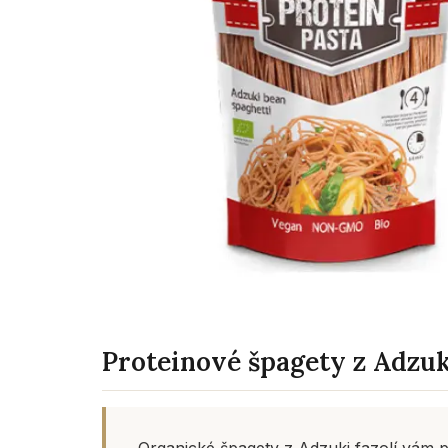
Proteinové špagety z Adzuki
Organické špagety z Adzuki fazolí vám 