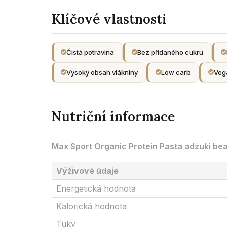
Klíčové vlastnosti
Čistá potravina
Bez přidaného cukru
Vysoký obsah vlákniny
Low carb
Veg
Nutriční informace
Max Sport Organic Protein Pasta adzuki be
Výživové údaje
Energetická hodnota
Kalorická hodnota
Tuky