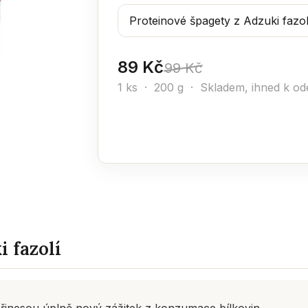
89 Kč
99 Kč
1 ks · 200 g ·
Skladem, ihned k od
 fazolí
přinesou úplně nový zážitek z konzumace bílkovin.