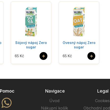
o
Sójový nápoj Zero
Ovesný nápoj Zero
sugar
sugar
+
+
65 Kč
65 Kč
Pomoc
Navigace
Legal
Úvod
Cookies
Nákupní košík
Obchodní po