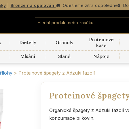
nky
|
Bronze na opalování
Odešleme
zítra dopoledne
Do
Proteinové
y
Dietelly
Granoly
kaše
Mlsání
Slané
Nápoje
řílohy
>
Proteinové špagety z Adzuki fazolí
Proteinové špagety
Organické špagety z Adzuki fazolí v
konzumace bílkovin.