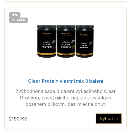
SHAKER
Clear Protein vlastní mix 3 balení
Zvýhodněná sada 3 balení vyLaděného Clear
Proteinu, osvěžujícího nápoje s vysokým
obsahem bílkovin, bez mléčné chuti
2190 Kč
Vybrat si