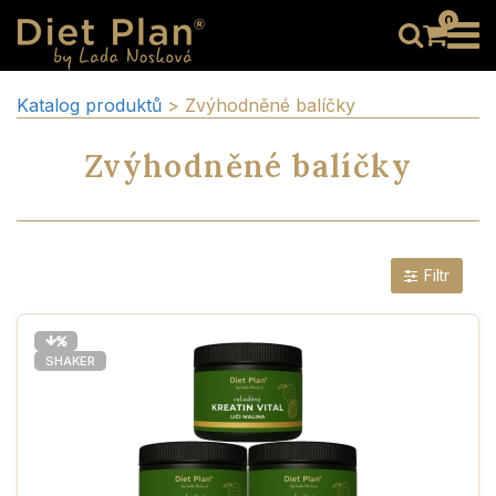
0
Katalog produktů
> Zvýhodněné balíčky
Zvýhodněné balíčky
Filtr
vyLaděno
Novinka
Bez cukru
SHAKER
Bez lepku
Bez laktózy
Low carb
Vegan
Bio