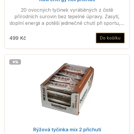
20 ovocných tyčinek vyráběných z čistě
přírodních surovin bez tepelné úpravy. Zasytí,
doplní energii a potěší jedinečně chutí při sportu, v
práci i na cestách.
499 Kč
Do košíku
Rýžová tyčinka mix 2 příchutí