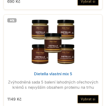
690 Kč
Vybrat si
Dietella vlastní mix 5
Zvýhodněná sada 5 balení lahodných ořechových
krémů s nejvyšším obsahem proteinu na trhu
1149 Kč
Vybrat si