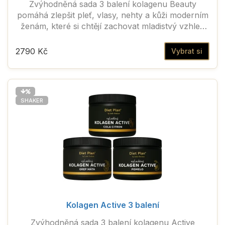
Zvýhodněná sada 3 balení kolagenu Beauty
pomáhá zlepšit pleť, vlasy, nehty a kůži moderním
ženám, které si chtějí zachovat mladistvý vzhled
navzdory rostoucímu věku.
2790 Kč
Vybrat si
SHAKER
Kolagen Active 3 balení
Zvýhodněná sada 3 balení kolagenu Active