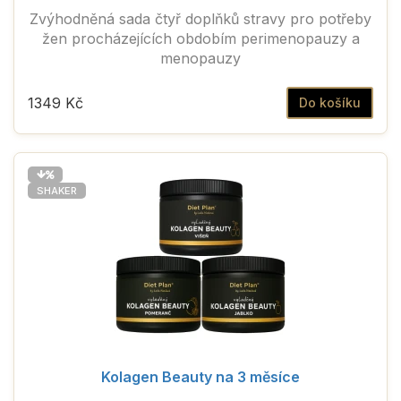
Zvýhodněná sada čtyř doplňků stravy pro potřeby
žen procházejících obdobím perimenopauzy a
menopauzy
1349 Kč
Do košíku
SHAKER
Kolagen Beauty na 3 měsíce