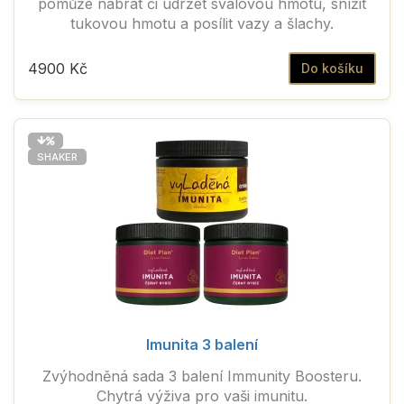
pomůže nabrat či udržet svalovou hmotu, snížit
tukovou hmotu a posílit vazy a šlachy.
4900 Kč
Do košíku
SHAKER
Imunita 3 balení
Zvýhodněná sada 3 balení Immunity Boosteru.
Chytrá výživa pro vaši imunitu.