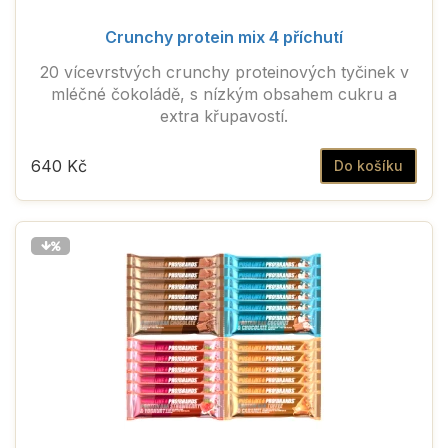
Crunchy protein mix 4 příchutí
20 vícevrstvých crunchy proteinových tyčinek v
mléčné čokoládě, s nízkým obsahem cukru a
extra křupavostí.
640 Kč
Do košíku