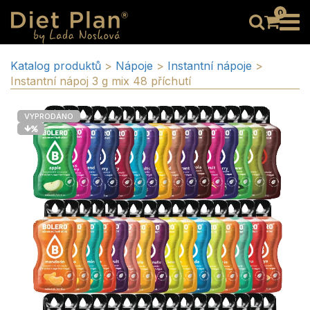
0
Katalog produktů
>
Nápoje
>
Instantní nápoje
>
Instantní nápoj 3 g mix 48 příchutí
VYPRODÁNO