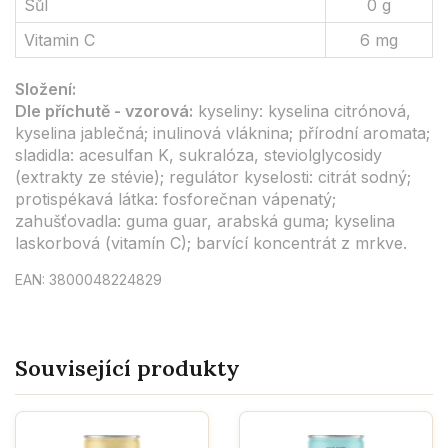
Sůl
0 g
Vitamin C
6 mg
Složení:
Dle příchutě - vzorová:
kyseliny: kyselina citrónová,
kyselina jablečná; inulinová vláknina; přírodní aromata;
sladidla: acesulfan K, sukralóza, steviolglycosidy
(extrakty ze stévie); regulátor kyselosti: citrát sodný;
protispékavá látka: fosforečnan vápenatý;
zahušťovadla: guma guar, arabská guma; kyselina
laskorbová (vitamín C); barvící koncentrát z mrkve.
EAN: 3800048224829
Související produkty