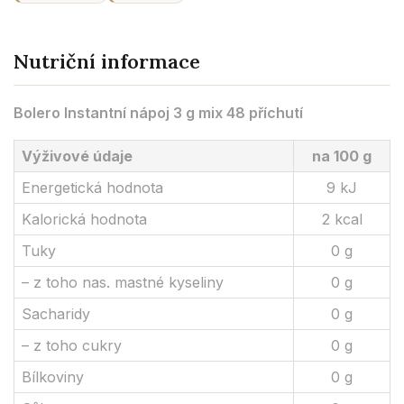
Nutriční informace
Bolero Instantní nápoj 3 g mix 48 příchutí
Výživové údaje
na 100 g
Energetická hodnota
9 kJ
Kalorická hodnota
2 kcal
Tuky
0 g
– z toho nas. mastné kyseliny
0 g
Sacharidy
0 g
– z toho cukry
0 g
Bílkoviny
0 g