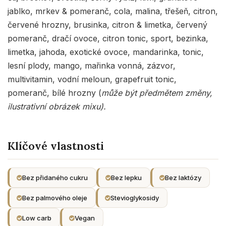
jablko, mrkev & pomeranč, cola, malina, třešeň, citron,
červené hrozny, brusinka, citron & limetka, červený
pomeranč, dračí ovoce, citron tonic, sport, bezinka,
limetka, jahoda, exotické ovoce, mandarinka, tonic,
lesní plody, mango, mařinka vonná, zázvor,
multivitamin, vodní meloun, grapefruit tonic,
pomeranč, bílé hrozny (
může být předmětem změny,
ilustrativní obrázek mixu).
Klíčové vlastnosti
Bez přidaného cukru
Bez lepku
Bez laktózy
Bez palmového oleje
Stevioglykosidy
Low carb
Vegan