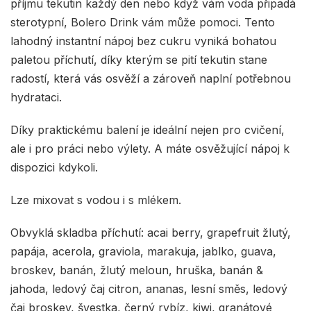
příjmu tekutin každý den nebo když vám voda připadá
sterotypní, Bolero Drink vám může pomoci. Tento
lahodný instantní nápoj bez cukru vyniká bohatou
paletou příchutí, díky kterým se pití tekutin stane
radostí, která vás osvěží a zároveň naplní potřebnou
hydrataci.
Díky praktickému balení je ideální nejen pro cvičení,
ale i pro práci nebo výlety. A máte osvěžující nápoj k
dispozici kdykoli.
Lze mixovat s vodou i s mlékem.
Obvyklá skladba příchutí: acai berry, grapefruit žlutý,
papája, acerola, graviola, marakuja, jablko, guava,
broskev, banán, žlutý meloun, hruška, banán &
jahoda, ledový čaj citron, ananas, lesní směs, ledový
čaj broskev, švestka, černý rybíz, kiwi, granátové