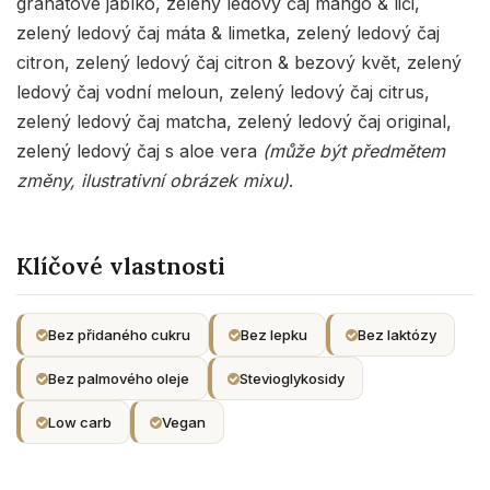
granátové jablko, zelený ledový čaj mango & liči,
zelený ledový čaj máta & limetka, zelený ledový čaj
citron, zelený ledový čaj citron & bezový květ, zelený
ledový čaj vodní meloun, zelený ledový čaj citrus,
zelený ledový čaj matcha, zelený ledový čaj original,
zelený ledový čaj s aloe vera
(může být předmětem
změny, ilustrativní obrázek mixu)
.
Klíčové vlastnosti
Bez přidaného cukru
Bez lepku
Bez laktózy
Bez palmového oleje
Stevioglykosidy
Low carb
Vegan