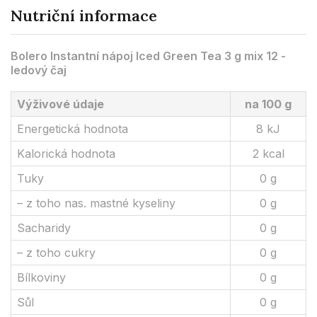
Nutriční informace
Bolero Instantní nápoj Iced Green Tea 3 g mix 12 -
ledový čaj
Výživové údaje
na 100 g
Energetická hodnota
8 kJ
Kalorická hodnota
2 kcal
Tuky
0 g
– z toho nas. mastné kyseliny
0 g
Sacharidy
0 g
– z toho cukry
0 g
Bílkoviny
0 g
Sůl
0 g