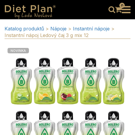
0
Katalog produktů
>
Nápoje
>
Instantní nápoje
>
Instantní nápoj Ledový čaj 3 g mix 12
NOVINKA