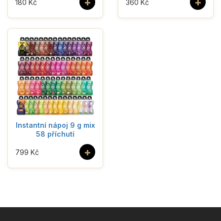
+
+
180 Kč
360 Kč
Instantní nápoj 9 g mix
58 příchutí
+
799 Kč