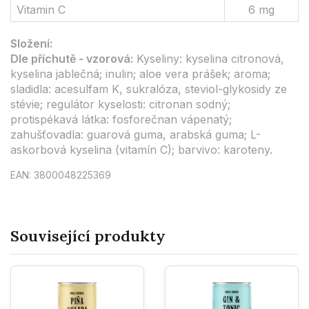
Vitamin C
6 mg
Složení:
Dle příchutě - vzorová:
Kyseliny: kyselina citronová,
kyselina jablečná; inulin; aloe vera prášek; aroma;
sladidla: acesulfam K, sukralóza, steviol-glykosidy ze
stévie; regulátor kyselosti: citronan sodný;
protispékavá látka: fosforečnan vápenatý;
zahušťovadla: guarová guma, arabská guma; L-
askorbová kyselina (vitamín C); barvivo: karoteny.
EAN: 3800048225369
Související produkty