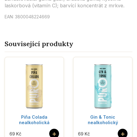
laskorbová (vitamín C); barvící koncentrát z mrkve.
EAN: 3800048224669
Související produkty
Piña Colada
Gin & Tonic
nealkoholická
nealkoholický
+
+
69 Kč
69 Kč