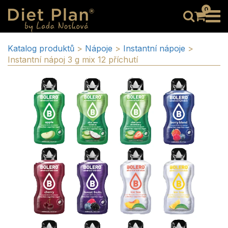
0
Katalog produktů
>
Nápoje
>
Instantní nápoje
>
Instantní nápoj 3 g mix 12 příchutí