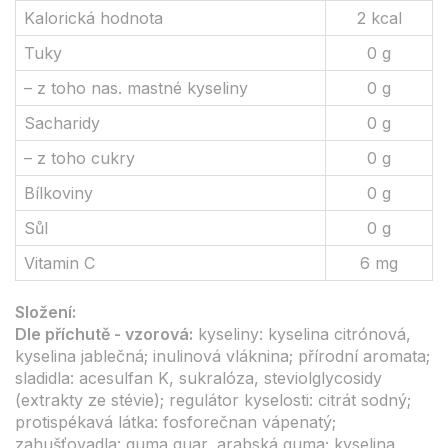
Kalorická hodnota
2 kcal
Tuky
0 g
– z toho nas. mastné kyseliny
0 g
Sacharidy
0 g
– z toho cukry
0 g
Bílkoviny
0 g
Sůl
0 g
Vitamin C
6 mg
Složení:
Dle příchutě - vzorová:
kyseliny: kyselina citrónová,
kyselina jablečná; inulinová vláknina; přírodní aromata;
sladidla: acesulfan K, sukralóza, steviolglycosidy
(extrakty ze stévie); regulátor kyselosti: citrát sodný;
protispékavá látka: fosforečnan vápenatý;
zahušťovadla: guma guar, arabská guma; kyselina