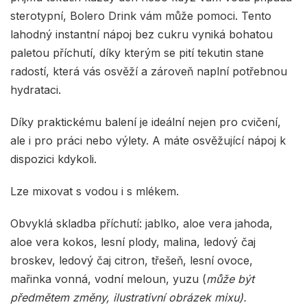
sterotypní, Bolero Drink vám může pomoci. Tento
lahodný instantní nápoj bez cukru vyniká bohatou
paletou příchutí, díky kterým se pití tekutin stane
radostí, která vás osvěží a zároveň naplní potřebnou
hydrataci.
Díky praktickému balení je ideální nejen pro cvičení,
ale i pro práci nebo výlety. A máte osvěžující nápoj k
dispozici kdykoli.
Lze mixovat s vodou i s mlékem.
Obvyklá skladba příchutí: jablko, aloe vera jahoda,
aloe vera kokos, lesní plody, malina, ledový čaj
broskev, ledový čaj citron, třešeň, lesní ovoce,
mařinka vonná, vodní meloun, yuzu (
může být
předmětem změny, ilustrativní obrázek mixu).