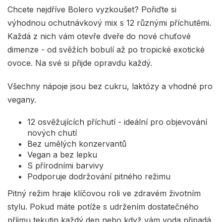
Chcete nejdříve Bolero vyzkoušet? Pořiďte si
výhodnou ochutnávkový mix s 12 různými příchutěmi.
Každá z nich vám otevře dveře do nové chuťové
dimenze - od svěžích bobulí až po tropické exotické
ovoce. Na své si přijde opravdu každý.
Všechny nápoje jsou bez cukru, laktózy a vhodné pro
vegany.
12 osvěžujících příchutí - ideální pro objevování
nových chutí
Bez umělých konzervantů
Vegan a bez lepku
S přírodními barvivy
Podporuje dodržování pitného režimu
Pitný režim hraje klíčovou roli ve zdravém životním
stylu. Pokud máte potíže s udržením dostatečného
příjmu tekutin každý den nebo když vám voda připadá