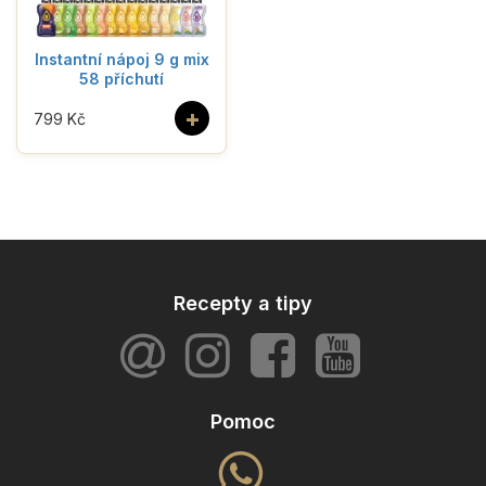
Instantní nápoj 9 g mix
58 příchutí
+
799 Kč
Recepty a tipy
Pomoc