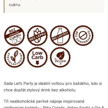
cukru.
Sada Let’s Party je ideální volbou pro každého, kdo si
chce dopřát stylový drink bez alkoholu.
Tři nealkoholické perlivé nápoje inspirované
oblíbenými koktejly - Piña Colada, Italian Spritz a Gin &