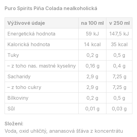
Puro Spirits Piña Colada nealkoholická
Výživové údaje
na 100 ml
v 250 ml
Energetická hodnota
59 kJ
147,5 kJ
Kalorická hodnota
14 kcal
35 kcal
Tuky
0,2 g
0,5 g
– z toho nas. mastné kyseliny
0,16 g
0,4 g
Sacharidy
2,9 g
7,25 g
– z toho cukry
2,9 g
7,25 g
Bílkoviny
0,2 g
0,5 g
Sůl
0,01 g
0,03 g
Složení:
Voda, oxid uhličitý, ananasová šťáva z koncentrátu