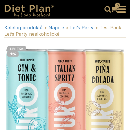
0
Katalog produktů
>
Nápoje
>
Let’s Party
>
Test Pack
Let’s Party nealkoholické
LIMITKA