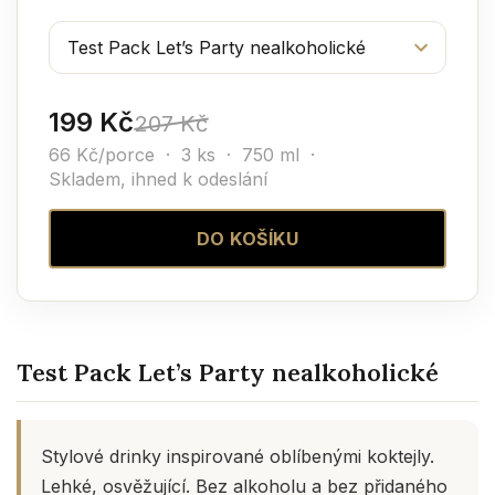
199 Kč
207 Kč
66 Kč/porce · 3 ks · 750 ml ·
Skladem, ihned k odeslání
DO KOŠÍKU
Test Pack Let’s Party nealkoholické
Stylové drinky inspirované oblíbenými koktejly.
Lehké, osvěžující. Bez alkoholu a bez přidaného