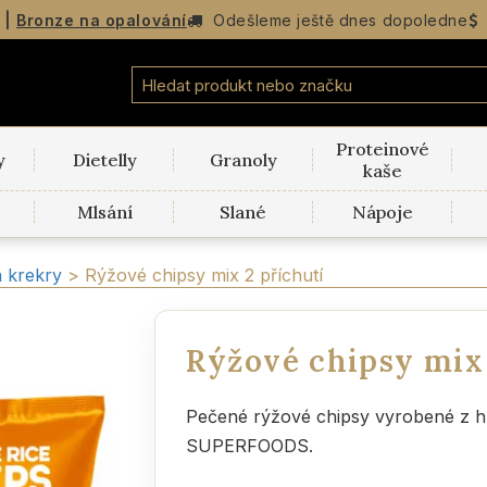
|
Bronze na opalování
Odešleme
ještě dnes dopoledne
Proteinové
y
Dietelly
Granoly
kaše
Mlsání
Slané
Nápoje
a krekry
>
Rýžové chipsy mix 2 příchutí
Rýžové chipsy mix 
Pečené rýžové chipsy vyrobené z 
SUPERFOODS.