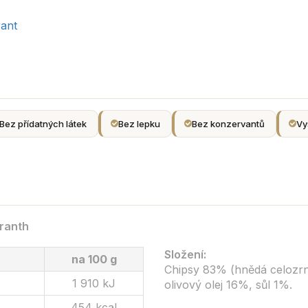
ant
Bez přídatných látek
Bez lepku
Bez konzervantů
Vy
ranth
Složení:
na 100 g
Chipsy 83% (hnědá celozr
1 910 kJ
olivový olej 16%, sůl 1%.
454 kcal