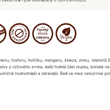
lenu, fosforu, hořčíku, manganu, železa, zinku, vitamínů B
stvy z rýžového zrnka, další hnědá část slupky, bohatá na 
nutričně hodnotnější a zdravější. Řadí se mezi celozrnné p