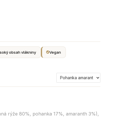
soký obsah vlákniny
Vegan
Související
produkt
nná rýže 80%, pohanka 17%, amaranth 3%),