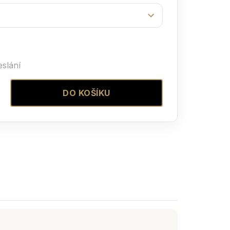
slání
DO KOŠÍKU