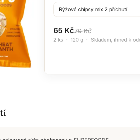
65 Kč
70 Kč
2 ks · 120 g ·
Skladem, ihned k ode
tí
dé celozrnné rýže obohaceny o SUPERFOODS.