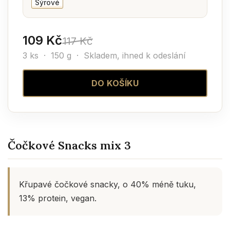
Sýrové
109 Kč
117 Kč
3 ks · 150 g ·
Skladem, ihned k odeslání
DO KOŠÍKU
Čočkové Snacks mix 3
Křupavé čočkové snacky, o 40% méně tuku,
13% protein, vegan.