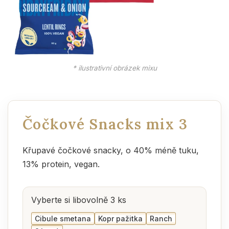
* ilustrativní obrázek mixu
Čočkové Snacks mix 3
Křupavé čočkové snacky, o 40% méně tuku,
13% protein, vegan.
Vyberte si libovolně 3 ks
Cibule smetana
Kopr pažitka
Ranch