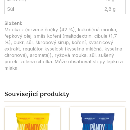
Sůl
2,8 g
Složení:
Mouka z červené čočky (42 %), kukuřičná mouka,
řepkový olej, směs koření (maltodextrin, cibule (1,7
%), cukr, sůl, škrobový sirup, koření, kvasnicový
extrakt, regulátor kyselosti (kyselina mléčná, kyselina
citronová), aromata)), rýžová mouka, sůl, sušený
pórek, zelená cibulka. Může obsahovat stopy lepku a
mléka.
Související produkty