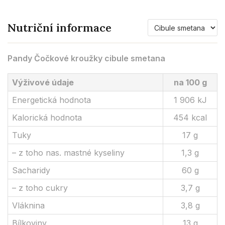
Varianta
Nutriční informace
Pandy Čočkové kroužky cibule smetana
Výživové údaje
na 100 g
Energetická hodnota
1 906 kJ
Kalorická hodnota
454 kcal
Tuky
17 g
– z toho nas. mastné kyseliny
1,3 g
Sacharidy
60 g
– z toho cukry
3,7 g
Vláknina
3,8 g
Bílkoviny
13 g