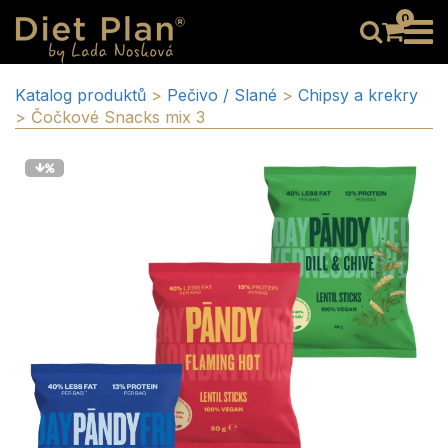
0
Katalog produktů
>
Pečivo / Slané
>
Chipsy a krekry
>
Čočkové Snacks mix 3