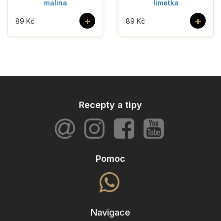
malina
limetka
+
+
89 Kč
89 Kč
Recepty a tipy
Pomoc
Navigace