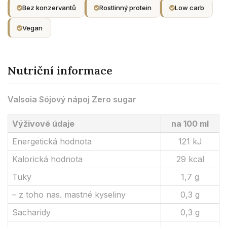
Bez konzervantů
Rostlinný protein
Low carb
Vegan
Nutriční informace
Valsoia Sójový nápoj Zero sugar
Výživové údaje
na 100 ml
Energetická hodnota
121 kJ
Kalorická hodnota
29 kcal
Tuky
1,7 g
– z toho nas. mastné kyseliny
0,3 g
Sacharidy
0,3 g