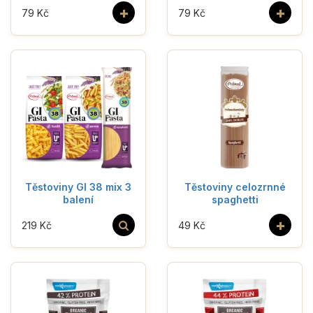
+
+
79 Kč
79 Kč
Těstoviny GI 38 mix 3
Těstoviny celozrnné
balení
spaghetti
+
219 Kč
49 Kč