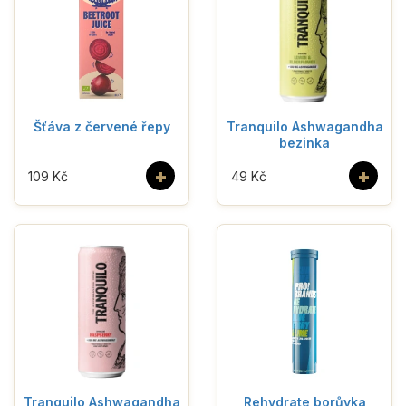
Šťáva z červené řepy
Tranquilo Ashwagandha
bezinka
+
+
109 Kč
49 Kč
Tranquilo Ashwagandha
Rehydrate borůvka