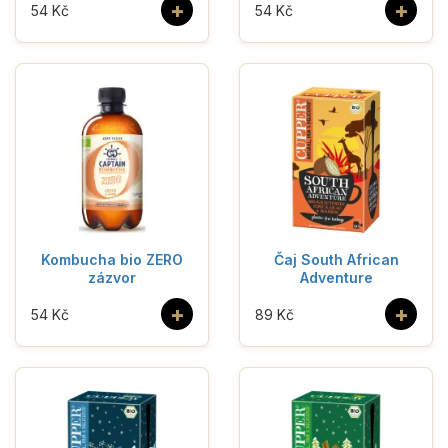
+
+
54 Kč
54 Kč
Kombucha bio ZERO
Čaj South African
zázvor
Adventure
+
+
54 Kč
89 Kč