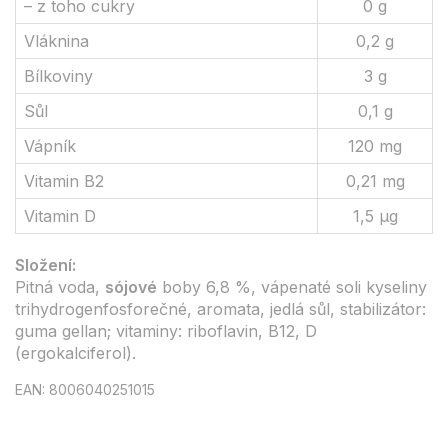
– z toho cukry
0 g
Vláknina
0,2 g
Bílkoviny
3 g
Sůl
0,1 g
Vápník
120 mg
Vitamin B2
0,21 mg
Vitamin D
1,5 µg
Složení:
Pitná voda,
sójové
boby 6,8 %, vápenaté soli kyseliny
trihydrogenfosforečné, aromata, jedlá sůl, stabilizátor:
guma gellan; vitaminy: riboflavin, B12, D
(ergokalciferol).
EAN: 8006040251015