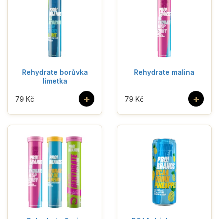
Rehydrate borůvka
Rehydrate malina
limetka
+
+
79 Kč
79 Kč