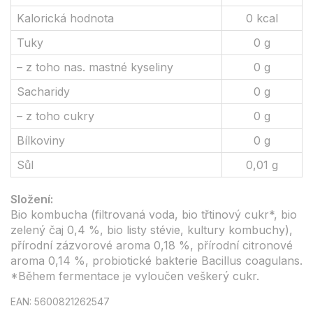
Kalorická hodnota
0 kcal
Tuky
0 g
– z toho nas. mastné kyseliny
0 g
Sacharidy
0 g
– z toho cukry
0 g
Bílkoviny
0 g
Sůl
0,01 g
Složení:
Bio kombucha (filtrovaná voda, bio třtinový cukr*, bio
zelený čaj 0,4 %, bio listy stévie, kultury kombuchy),
přírodní zázvorové aroma 0,18 %, přírodní citronové
aroma 0,14 %, probiotické bakterie Bacillus coagulans.
*Během fermentace je vyloučen veškerý cukr.
EAN: 5600821262547