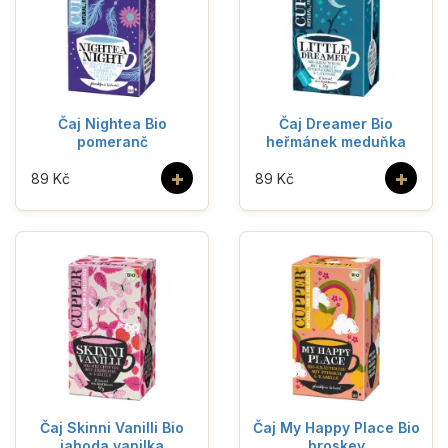
Čaj Nightea Bio
Čaj Dreamer Bio
pomeranč
heřmánek meduňka
+
+
89 Kč
89 Kč
Čaj Skinni Vanilli Bio
Čaj My Happy Place Bio
jahoda vanilka
broskev