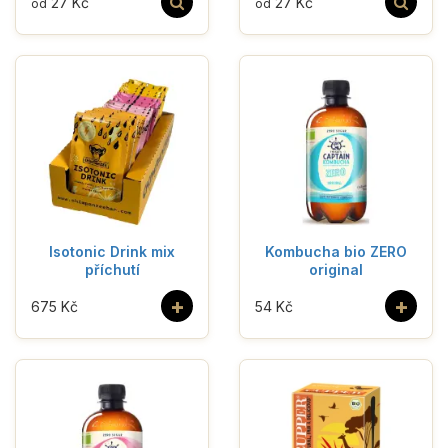
27 Kč
27 Kč
od
od
Isotonic Drink mix
Kombucha bio ZERO
příchutí
original
+
+
675 Kč
54 Kč