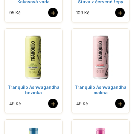
Kokosová voda
Šťáva z červené řepy
+
+
95 Kč
109 Kč
Tranquilo Ashwagandha
Tranquilo Ashwagandha
bezinka
malina
+
+
49 Kč
49 Kč