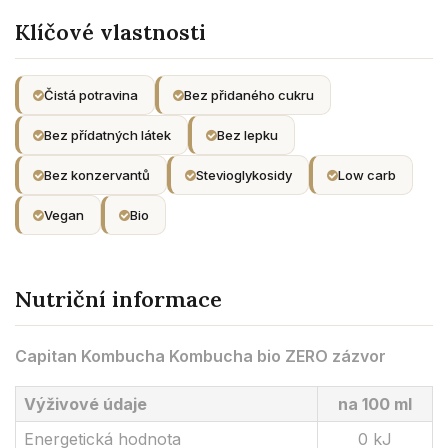
Klíčové vlastnosti
Čistá potravina
Bez přidaného cukru
Bez přídatných látek
Bez lepku
Bez konzervantů
Stevioglykosidy
Low carb
Vegan
Bio
Nutriční informace
Capitan Kombucha Kombucha bio ZERO zázvor
Výživové údaje
na 100 ml
Energetická hodnota
0 kJ