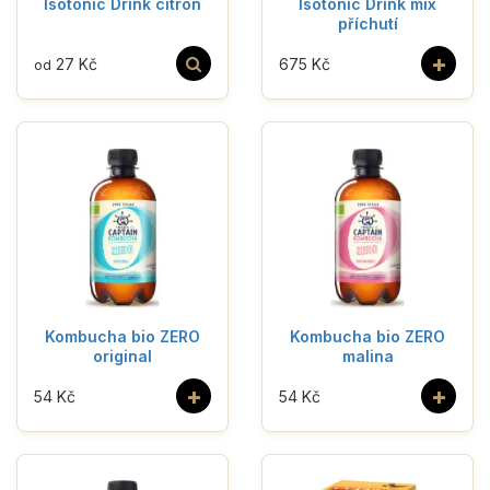
Isotonic Drink citron
Isotonic Drink mix
příchutí
+
27 Kč
675 Kč
od
Kombucha bio ZERO
Kombucha bio ZERO
original
malina
+
+
54 Kč
54 Kč