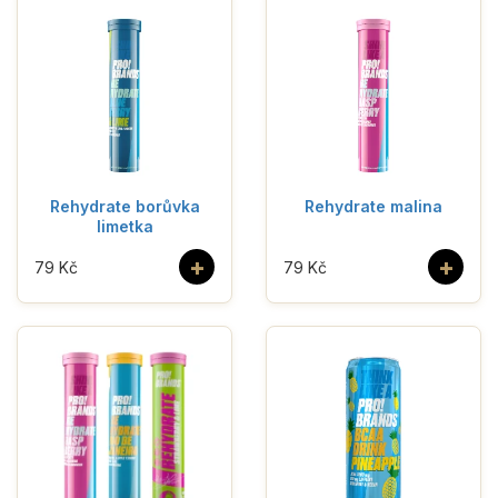
Rehydrate borůvka
Rehydrate malina
limetka
+
+
79 Kč
79 Kč