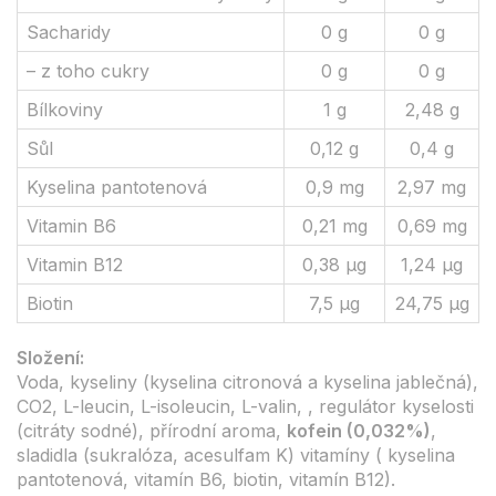
Sacharidy
0 g
0 g
– z toho cukry
0 g
0 g
Bílkoviny
1 g
2,48 g
Sůl
0,12 g
0,4 g
Kyselina pantotenová
0,9 mg
2,97 mg
Vitamin B6
0,21 mg
0,69 mg
Vitamin B12
0,38 µg
1,24 µg
Biotin
7,5 µg
24,75 µg
Složení:
Voda, kyseliny (kyselina citronová a kyselina jablečná),
CO2, L-leucin, L-isoleucin, L-valin, , regulátor kyselosti
(citráty sodné), přírodní aroma,
kofein (0,032%)
,
sladidla (sukralóza, acesulfam K) vitamíny ( kyselina
pantotenová, vitamín B6, biotin, vitamín B12).