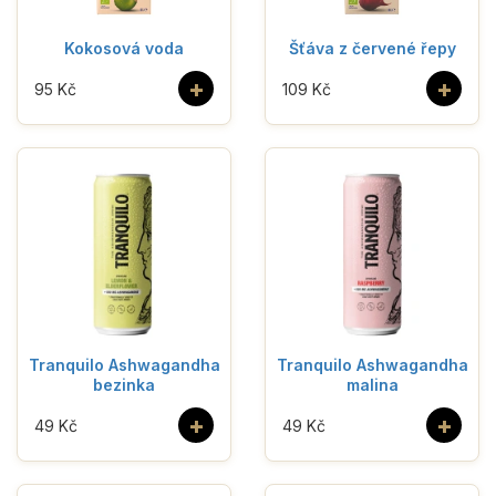
Kokosová voda
Šťáva z červené řepy
+
+
95 Kč
109 Kč
Tranquilo Ashwagandha
Tranquilo Ashwagandha
bezinka
malina
+
+
49 Kč
49 Kč