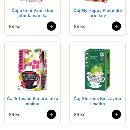
Čaj Skinni Vanilli Bio
Čaj My Happy Place Bio
jahoda vanilka
broskev
+
+
89 Kč
89 Kč
Čaj Infusion Bio brusinka
Čaj Glorious Bio zázvor
malina
limetka
+
+
89 Kč
89 Kč