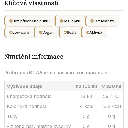
Klíčové vlastnosti
Bez přidaného cukru
Bez lepku
Bez laktózy
Low carb
Vegan
Svaly
Aktivita
Nutriční informace
Probrands BCAA drink passion fruit maracuja
Výživové údaje
na 100 ml
v 330 ml
Energetická hodnota
18 kJ
59,4 kJ
Kalorická hodnota
4 kcal
13,2 kcal
Tuky
0 g
0 g
– z toho nas. mastné kyseliny
0 g
0 g