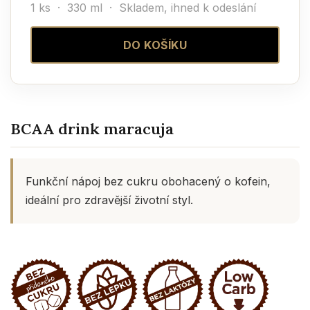
1 ks · 330 ml ·
Skladem, ihned k odeslání
DO KOŠÍKU
BCAA drink maracuja
Funkční nápoj bez cukru obohacený o kofein,
ideální pro zdravější životní styl.