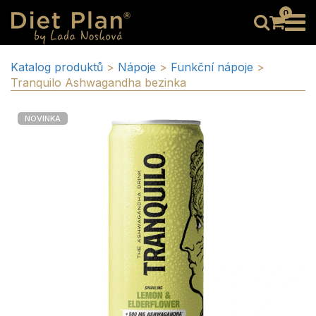
0
Katalog produktů
>
Nápoje
>
Funkční nápoje
>
Tranquilo Ashwagandha bezinka
NOVINKA