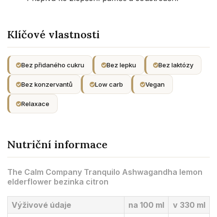
Klíčové vlastnosti
Bez přidaného cukru
Bez lepku
Bez laktózy
Bez konzervantů
Low carb
Vegan
Relaxace
Nutriční informace
The Calm Company Tranquilo Ashwagandha lemon
elderflower bezinka citron
Výživové údaje
na 100 ml
v 330 ml