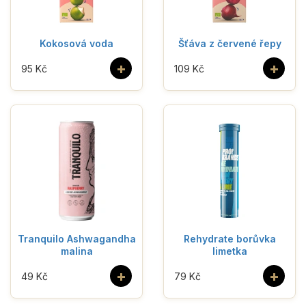
Kokosová voda
Šťáva z červené řepy
+
+
95 Kč
109 Kč
Tranquilo Ashwagandha
Rehydrate borůvka
malina
limetka
+
+
49 Kč
79 Kč