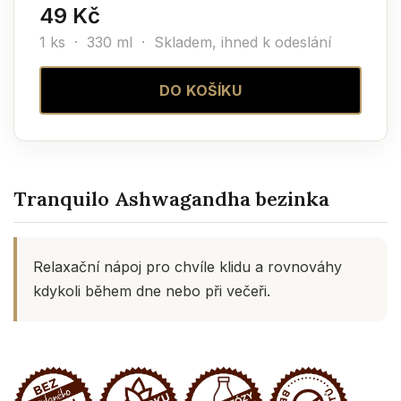
49 Kč
1 ks · 330 ml ·
Skladem, ihned k odeslání
DO KOŠÍKU
Tranquilo Ashwagandha bezinka
Relaxační nápoj pro chvíle klidu a rovnováhy
kdykoli během dne nebo při večeři.