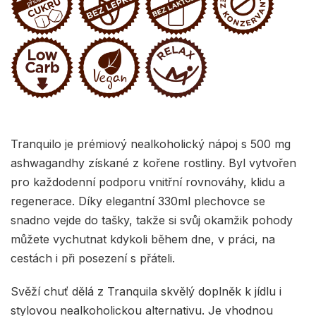
Tranquilo je prémiový nealkoholický nápoj s 500 mg
ashwagandhy získané z kořene rostliny. Byl vytvořen
pro každodenní podporu vnitřní rovnováhy, klidu a
regenerace. Díky elegantní 330ml plechovce se
snadno vejde do tašky, takže si svůj okamžik pohody
můžete vychutnat kdykoli během dne, v práci, na
cestách i při posezení s přáteli.
Svěží chuť dělá z Tranquila skvělý doplněk k jídlu i
stylovou nealkoholickou alternativu. Je vhodnou