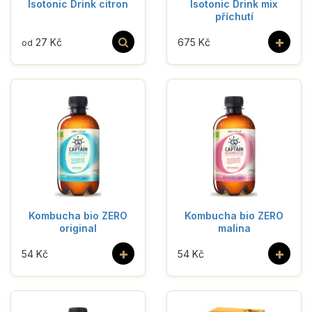
Isotonic Drink citron
Isotonic Drink mix
příchutí
+
27 Kč
675 Kč
od
Kombucha bio ZERO
Kombucha bio ZERO
original
malina
+
+
54 Kč
54 Kč