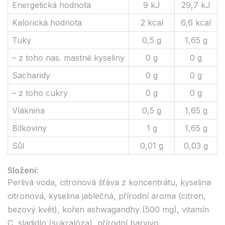
Energetická hodnota
9 kJ
29,7 kJ
Kalorická hodnota
2 kcal
6,6 kcal
Tuky
0,5 g
1,65 g
– z toho nas. mastné kyseliny
0 g
0 g
Sacharidy
0 g
0 g
– z toho cukry
0 g
0 g
Vláknina
0,5 g
1,65 g
Bílkoviny
1 g
1,65 g
Sůl
0,01 g
0,03 g
Složení:
Perlivá voda, citronová šťáva z koncentrátu, kyselina
citronová, kyselina jablečná, přírodní aroma (citron,
bezový květ), kořen ashwagandhy (500 mg), vitamín
C, sladidlo (sukralóza), přírodní barvivo.