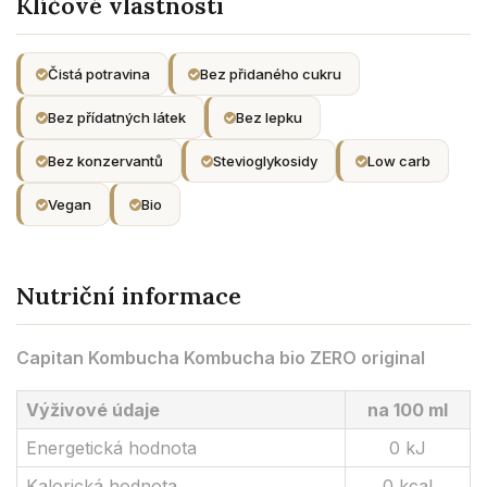
Klíčové vlastnosti
Čistá potravina
Bez přidaného cukru
Bez přídatných látek
Bez lepku
Bez konzervantů
Stevioglykosidy
Low carb
Vegan
Bio
Nutriční informace
Capitan Kombucha Kombucha bio ZERO original
Výživové údaje
na 100 ml
Energetická hodnota
0 kJ
Kalorická hodnota
0 kcal