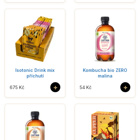
Isotonic Drink mix
Kombucha bio ZERO
příchutí
malina
+
+
675 Kč
54 Kč