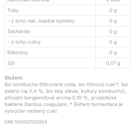
Tuky
0 g
– z toho nas. mastné kyseliny
0 g
Sacharidy
0 g
– z toho cukry
0 g
Bílkoviny
0 g
Sůl
0,01 g
Složení:
Bio kombucha (filtrovaná voda, bio třtinový cukr*, bio
zelený čaj 0,4 %, bio listy stévie, kultury kombuchy),
přírodní bergamotové aroma 0,19 %, probiotické
bakterie Bacillus coagulans. * Během fermentace je
vyloučen veškerý cukr.
EAN: 5600821262554