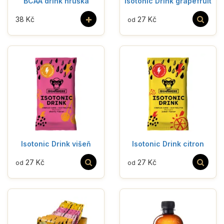
BCAA drink hruška
Isotonic Drink grapefruit
+
38 Kč
27 Kč
od
Isotonic Drink višeň
Isotonic Drink citron
27 Kč
27 Kč
od
od