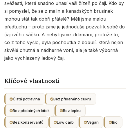
svěžestí, která snadno uhasí vaši žízeň po čaji. Kdo by
si pomyslel, že se z malin a kanadských brusinek
mohou stát tak dobří přátelé? Měli jsme malou
předtuchu – proto jsme je jednoduše pozvali k sobě do
čajového sáčku. A nebyli jsme zklamáni, protože to,
co z toho vyšlo, byla pochoutka z bobulí, která nejen
skvělé chutná a nádherně voní, ale je také výborná
jako vychlazený ledový čaj.
Klíčové vlastnosti
Čistá potravina
Bez přidaného cukru
Bez přídatných látek
Bez lepku
Bez konzervantů
Low carb
Vegan
Bio