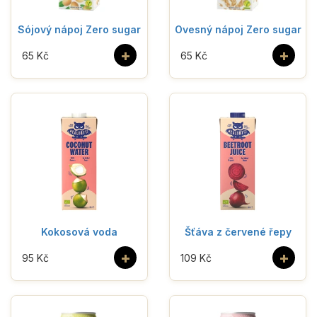
Sójový nápoj Zero sugar
Ovesný nápoj Zero sugar
+
+
65 Kč
65 Kč
Kokosová voda
Šťáva z červené řepy
+
+
95 Kč
109 Kč