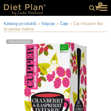
0
Katalog produktů
>
Nápoje
>
Čaje
>
Čaj Infusion Bio
brusinka malina
POSLEDNÍ KUSY