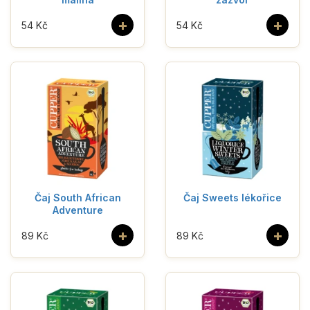
+
+
54 Kč
54 Kč
Čaj South African
Čaj Sweets lékořice
Adventure
+
+
89 Kč
89 Kč