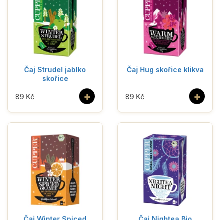
Čaj Strudel jablko
Čaj Hug skořice klikva
skořice
+
+
89 Kč
89 Kč
Čaj Winter Spiced
Čaj Nightea Bio