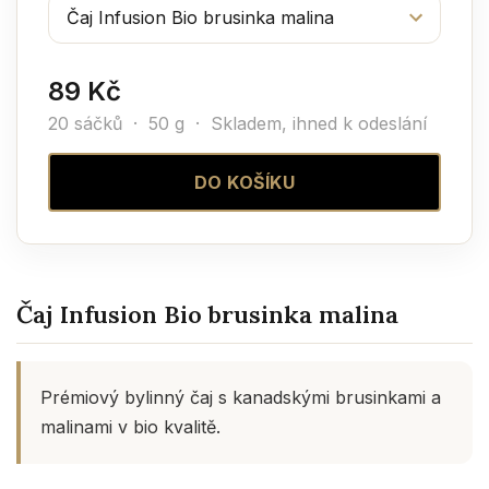
89 Kč
20 sáčků · 50 g ·
Skladem, ihned k odeslání
DO KOŠÍKU
Čaj Infusion Bio brusinka malina
Prémiový bylinný čaj s kanadskými brusinkami a
malinami v bio kvalitě.