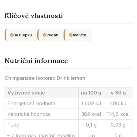
Klíčové vlastnosti
Bez lepku
Vegan
Aktivita
Nutriční informace
Chimpanzee Isotonic Drink lemon
Výživové údaje
na 100 g
v 30 g
Energetická hodnota
1 600 kJ
480 kJ
Kalorická hodnota
382 kcal
114,6 kcal
Tuky
0,1 g
0,03 g
– z toho nas. mastné kyseliny
0 g
0 g