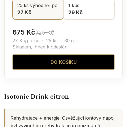
25 ks výhodněji po
1 kus
27 Kč
29 Kč
675 Kč
725 Kč
27 Kč/porce · 25 ks · 30 g ·
Skladem, ihned k odeslání
DO KOŠÍKU
Isotonic Drink citron
Rehydratace + energie. Osvěžující iontový nápoj
byl vyvinut pro rehydrataci organizmu při