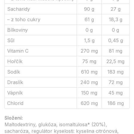
Sacharidy
90 g
27 g
– z toho cukry
61 g
18,3 g
Bílkoviny
0 g
0 g
Sůl
1,5 g
0,45 g
Vitamin C
270 mg
81 mg
Hořčík
75 mg
22,5 mg
Sodík
610 mg
183 mg
Draslík
240 mg
72 mg
Vápník
150 mg
45 mg
Chlorid
620 mg
186 mg
Složení:
Maltodextriny, glukóza, isomaltulosa* (20%),
sacharóza, regulátor kyselosti: kyselina citrónová,