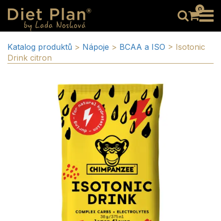
0
Katalog produktů
>
Nápoje
>
BCAA a ISO
>
Isotonic
Drink citron