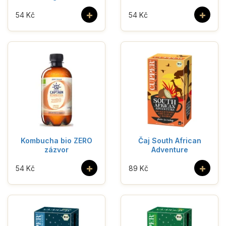
+
+
54 Kč
54 Kč
Kombucha bio ZERO
Čaj South African
zázvor
Adventure
+
+
54 Kč
89 Kč