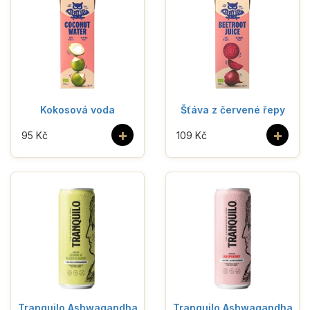
Kokosová voda
Šťáva z červené řepy
+
+
95 Kč
109 Kč
Tranquilo Ashwagandha
Tranquilo Ashwagandha