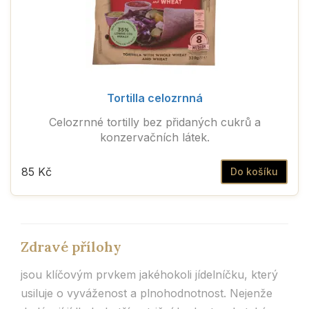
Tortilla celozrnná
Celozrnné tortilly bez přidaných cukrů a
konzervačních látek.
85 Kč
Do košíku
Zdravé přílohy
jsou klíčovým prvkem jakéhokoli jídelníčku, který
usiluje o vyváženost a plnohodnotnost. Nejenže