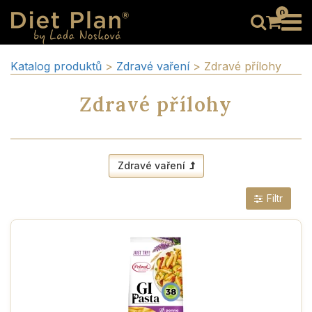
0
Katalog produktů
>
Zdravé vaření
> Zdravé přílohy
Zdravé přílohy
Zdravé vaření
Filtr
vyLaděno
Novinka
Bez cukru
Bez lepku
Bez laktózy
Low carb
Vegan
Bio