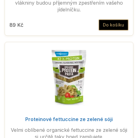
vlákniny budou příjemným zpestřením vašeho
jídelníčku.
89 Kč
Do košíku
Proteinové fettuccine ze zelené sóji
Velmi oblíbené organické fettuccine ze zelené sóji
si určitě taky hned zamilujete.