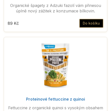
Organické špagety z Adzuki fazolí vám přinesou
úplně nový zážitek z konzumace bílkovin.
89 Kč
Do košíku
Proteinové fettuccine z quinoi
Fettuccine z organické quinoi s vysokým obsahem