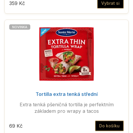
359 Kč
Vybrat si
NOVINKA
Tortilla extra tenká střední
Extra tenká pšeničná tortilla je perfektním
základem pro wrapy a tacos
69 Kč
Do košíku