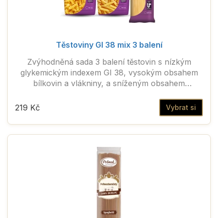
Těstoviny GI 38 mix 3 balení
Zvýhodněná sada 3 balení těstovin s nízkým
glykemickým indexem GI 38, vysokým obsahem
bílkovin a vlákniny, a sníženým obsahem
sacharidů
219 Kč
Vybrat si