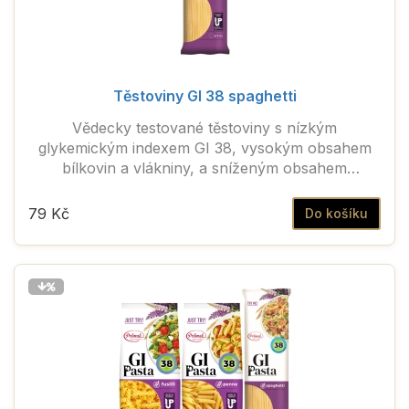
Těstoviny GI 38 spaghetti
Vědecky testované těstoviny s nízkým
glykemickým indexem GI 38, vysokým obsahem
bílkovin a vlákniny, a sníženým obsahem
sacharidů.
79 Kč
Do košíku