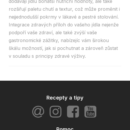
dodávají jídlu bohatší nutriční hodnoty, ale také
rozšiřují paletu chutí a textur, což může proměnit i
nejjednodušší pokrmy v lákavé a pestré stolování.
Integrace zdravých příloh do vašeho jídla nejenže
podpoří vaše zdraví, ale také zvýší vaše
gastronomické zážitky, nabízejíc vám širokou
škálu možností, jak si pochutnat a zároveň zůstat
v souladu s principy zdravé výživy.
Recepty a tipy
Pomoc