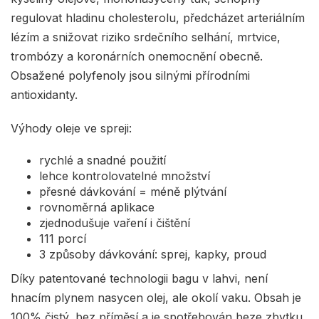
regulovat hladinu cholesterolu, předcházet arteriálním
lézím a snižovat riziko srdečního selhání, mrtvice,
trombózy a koronárních onemocnění obecně.
Obsažené polyfenoly jsou silnými přírodními
antioxidanty.
Výhody oleje ve spreji:
rychlé a snadné použití
lehce kontrolovatelné množství
přesné dávkování = méně plýtvání
rovnoměrná aplikace
zjednodušuje vaření i čištění
111 porcí
3 způsoby dávkování: sprej, kapky, proud
Díky patentované technologii bagu v lahvi, není
hnacím plynem nasycen olej, ale okolí vaku. Obsah je
100% čistý, bez příměsí a je spotřebován beze zbytku.