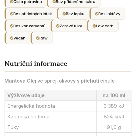
Čistá potravina
Bez přidaného cukru
Bez přídatných látek
Bez lepku
Bez laktózy
Bez konzervantů
Zdravé tuky
Low carb
Vegan
Raw
Nutriční informace
Mantova Olej ve spreji olivový s příchutí cibule
Výživové údaje
na 100 ml
Energetická hodnota
3 389 kJ
Kalorická hodnota
824 kcal
Tuky
91,6 g