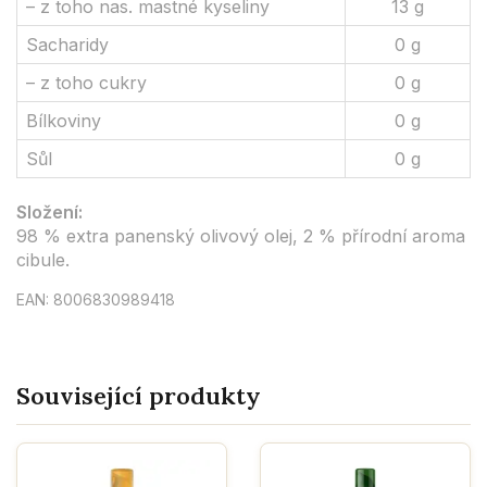
– z toho nas. mastné kyseliny
13 g
Sacharidy
0 g
– z toho cukry
0 g
Bílkoviny
0 g
Sůl
0 g
Složení:
98 % extra panenský olivový olej, 2 % přírodní aroma
cibule.
EAN: 8006830989418
Související produkty