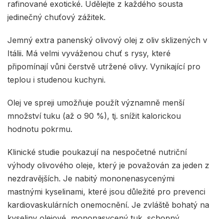
rafinované exotické. Udělejte z každého sousta
jedinečný chuťový zážitek.
Jemný extra panenský olivový olej z oliv sklizených v
Itálii. Má velmi vyváženou chuť s rysy, které
připomínají vůni čerstvě utržené olivy. Vynikající pro
teplou i studenou kuchyni.
Olej ve spreji umožňuje použít významně menší
množství tuku (až o 90 %), tj. snížit kalorickou
hodnotu pokrmu.
Klinické studie poukazují na nespočetné nutriční
výhody olivového oleje, který je považován za jeden z
nezdravějších. Je nabitý mononenasycenými
mastnými kyselinami, které jsou důležité pro prevenci
kardiovaskulárních onemocnění. Je zvláště bohatý na
kyseliny olejové, mononasycený tuk, schopný