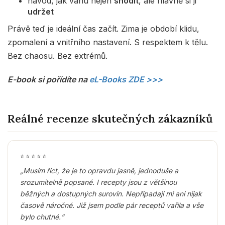
návod, jak váhu nejen
shodit
, ale hlavně si ji
udržet
Právě teď je ideální čas začít. Zima je období klidu,
zpomalení a vnitřního nastavení. S respektem k tělu.
Bez chaosu. Bez extrémů.
E-book si pořídíte na
eL-Books ZDE >>>
Reálné recenze skutečných zákazníků
⭐
⭐
⭐
⭐
⭐
„Musím říct, že je to opravdu jasně, jednoduše a
srozumitelně popsané. I recepty jsou z většinou
běžných a dostupných surovin. Nepřipadají mi ani nijak
časově náročné. Již jsem podle pár receptů vařila a vše
bylo chutné.“