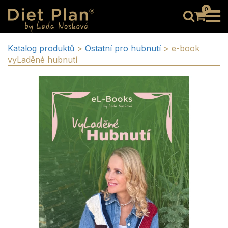
0
Katalog produktů
>
Ostatní pro hubnutí
>
e-book
vyLaděné hubnutí