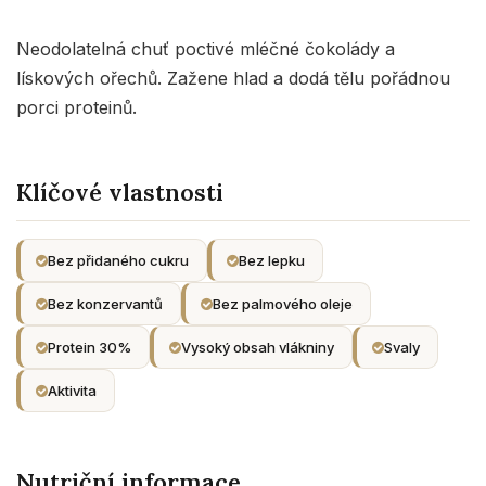
Neodolatelná chuť poctivé mléčné čokolády a
lískových ořechů. Zažene hlad a dodá tělu pořádnou
porci proteinů.
Klíčové vlastnosti
Bez přidaného cukru
Bez lepku
Bez konzervantů
Bez palmového oleje
Protein 30%
Vysoký obsah vlákniny
Svaly
Aktivita
Nutriční informace