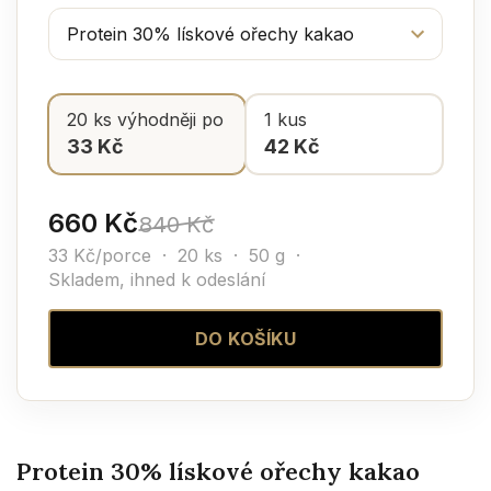
20 ks výhodněji po
1 kus
33 Kč
42 Kč
660 Kč
840 Kč
33 Kč/porce · 20 ks · 50 g ·
Skladem, ihned k odeslání
DO KOŠÍKU
Protein 30% lískové ořechy kakao