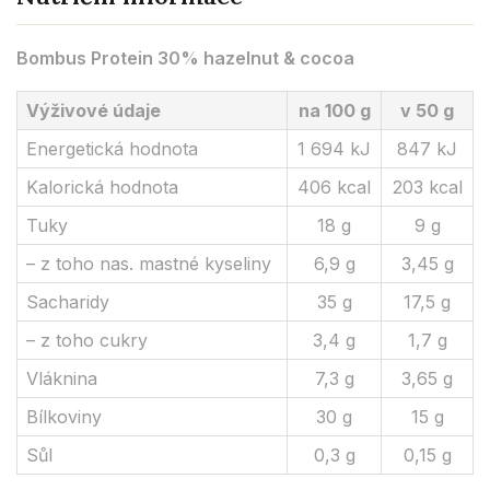
Bombus Protein 30% hazelnut & cocoa
Výživové údaje
na 100 g
v 50 g
Energetická hodnota
1 694 kJ
847 kJ
Kalorická hodnota
406 kcal
203 kcal
Tuky
18 g
9 g
– z toho nas. mastné kyseliny
6,9 g
3,45 g
Sacharidy
35 g
17,5 g
– z toho cukry
3,4 g
1,7 g
Vláknina
7,3 g
3,65 g
Bílkoviny
30 g
15 g
Sůl
0,3 g
0,15 g