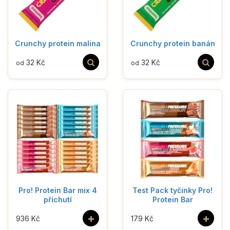
Crunchy protein malina
Crunchy protein banán
32 Kč
32 Kč
od
od
Pro! Protein Bar mix 4
Test Pack tyčinky Pro!
příchutí
Protein Bar
+
+
936 Kč
179 Kč