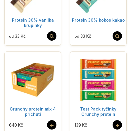
Protein 30% vanilka
Protein 30% kokos kakao
křupínky
33 Kč
33 Kč
od
od
Crunchy protein mix 4
Test Pack tyčinky
příchutí
Crunchy protein
+
+
640 Kč
139 Kč