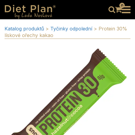
0
Katalog produktů
>
Tyčinky odpolední
>
Protein 30%
lískové ořechy kakao