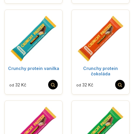
Crunchy protein vanilka
Crunchy protein
čokoláda
32 Kč
32 Kč
od
od