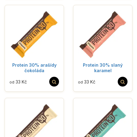
Protein 30% arašídy
Protein 30% slaný
čokoláda
karamel
33 Kč
33 Kč
od
od