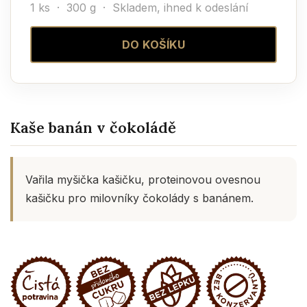
1 ks · 300 g ·
Skladem, ihned k odeslání
DO KOŠÍKU
Kaše banán v čokoládě
Vařila myšička kašičku, proteinovou ovesnou
kašičku pro milovníky čokolády s banánem.