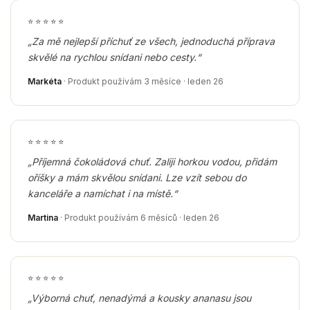
⭐
⭐
⭐
⭐
⭐
„Za mě nejlepší příchuť ze všech, jednoduchá příprava
skvělé na rychlou snídani nebo cesty.“
Markéta
· Produkt používám 3 měsíce · leden 26
⭐
⭐
⭐
⭐
⭐
„Příjemná čokoládová chuť. Zaliji horkou vodou, přidám
oříšky a mám skvělou snídani. Lze vzít sebou do
kanceláře a namíchat i na místě.“
Martina
· Produkt používám 6 měsíců · leden 26
⭐
⭐
⭐
⭐
⭐
„Výborná chuť, nenadýmá a kousky ananasu jsou