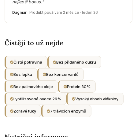
nejlepší bonus.“
Dagmar
· Produkt používám 2 měsíce · leden 26
Čistěji to už nejde
Čistá potravina
Bez přidaného cukru
Bez lepku
Bez konzervantů
Bez palmového oleje
Protein 30%
Lyofilizované ovoce 26%
Vysoký obsah vlákniny
Zdravé tuky
7 trávicích enzymů
Nutriční informace