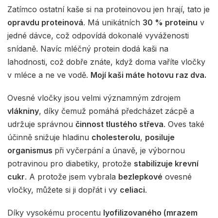
Zatímco ostatní kaše si na proteinovou jen hrají, tato je
opravdu proteinová
. Má unikátních
30 % proteinu
v
jedné dávce, což odpovídá dokonalé vyváženosti
snídaně. Navíc mléčný protein dodá kaši na
lahodnosti, což dobře znáte, když doma vaříte vločky
v mléce a ne ve vodě.
Mojí kaši máte hotovu raz dva.
Ovesné vločky jsou velmi významným zdrojem
vlákniny
, díky čemuž pomáhá předcházet zácpě a
udržuje správnou
činnost tlustého střeva
. Oves také
účinně snižuje hladinu
cholesterolu
,
posiluje
organismus
při vyčerpání a únavě, je výbornou
potravinou pro diabetiky, protože
stabilizuje krevní
cukr
. A protože jsem vybrala
bezlepkové
ovesné
vločky, můžete si ji dopřát i vy
celiaci
.
Díky vysokému procentu
lyofilizovaného (mrazem