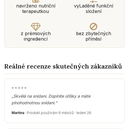
navrženo nutriční
vyLaděné funkční
terapeutkou
složení
z prémiových
bez zbytečných
ingrediencí
příměsí
Reálné recenze skutečných zákazníků
⭐
⭐
⭐
⭐
⭐
„Skvělá na snídani. Doplníte oříšky a máte
plnohodnotnou snídani.“
Martina
· Produkt používám 6 měsíců · leden 26