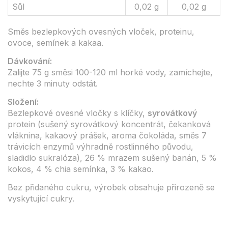
Sůl
0,02 g
0,02 g
Směs bezlepkových ovesných vloček, proteinu,
ovoce, semínek a kakaa.
Dávkování:
Zalijte 75 g směsi 100-120 ml horké vody, zamíchejte,
nechte 3 minuty odstát.
Složení:
Bezlepkové ovesné vločky s klíčky,
syrovátkový
protein (sušený syrovátkový koncentrát, čekanková
vláknina, kakaový prášek, aroma čokoláda, směs 7
trávicích enzymů výhradně rostlinného původu,
sladidlo sukralóza), 26 % mrazem sušený banán, 5 %
kokos, 4 % chia semínka, 3 % kakao.
Bez přidaného cukru, výrobek obsahuje přirozeně se
vyskytující cukry.