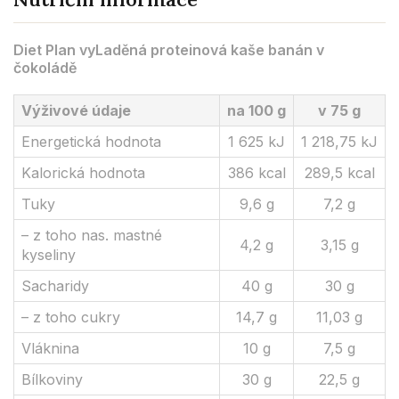
Diet Plan vyLaděná proteinová kaše banán v
čokoládě
Výživové údaje
na 100 g
v 75 g
Energetická hodnota
1 625 kJ
1 218,75 kJ
Kalorická hodnota
386 kcal
289,5 kcal
Tuky
9,6 g
7,2 g
– z toho nas. mastné
4,2 g
3,15 g
kyseliny
Sacharidy
40 g
30 g
– z toho cukry
14,7 g
11,03 g
Vláknina
10 g
7,5 g
Bílkoviny
30 g
22,5 g