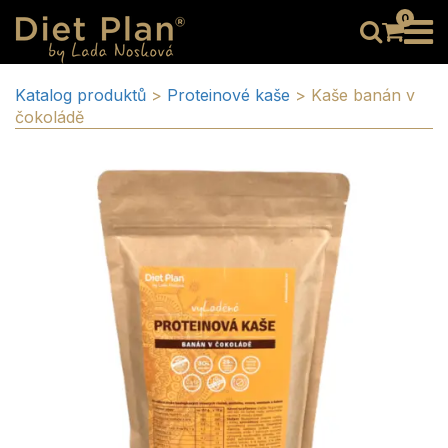
0
Katalog produktů
>
Proteinové kaše
>
Kaše banán v
čokoládě