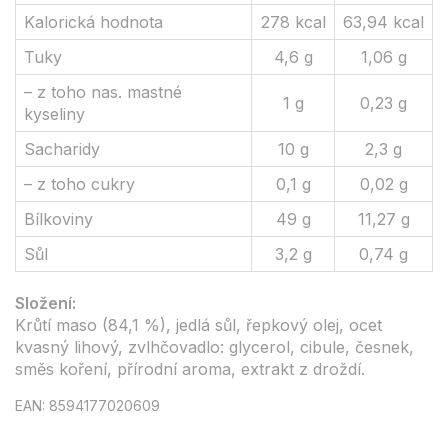
Kalorická hodnota
278 kcal
63,94 kcal
Tuky
4,6 g
1,06 g
– z toho nas. mastné
1 g
0,23 g
kyseliny
Sacharidy
10 g
2,3 g
– z toho cukry
0,1 g
0,02 g
Bílkoviny
49 g
11,27 g
Sůl
3,2 g
0,74 g
Složení:
Krůtí maso (84,1 %), jedlá sůl, řepkový olej, ocet
kvasný lihový, zvlhčovadlo: glycerol, cibule, česnek,
směs koření, přírodní aroma, extrakt z droždí.
EAN: 8594177020609