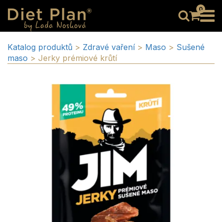
0
Katalog produktů
>
Zdravé vaření
>
Maso
>
Sušené
maso
>
Jerky prémiové krůtí