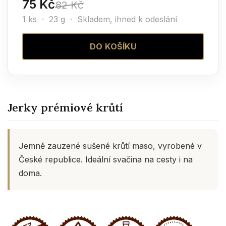
75 Kč
82 Kč
1 ks · 23 g ·
Skladem, ihned k odeslání
DO KOŠÍKU
Jerky prémiové krůtí
Jemně zauzené sušené krůtí maso, vyrobené v
České republice. Ideální svačina na cesty i na
doma.