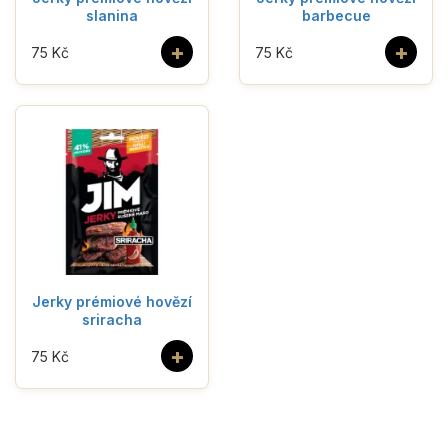
slanina
barbecue
+
+
75 Kč
75 Kč
Jerky prémiové hovězí
sriracha
+
75 Kč