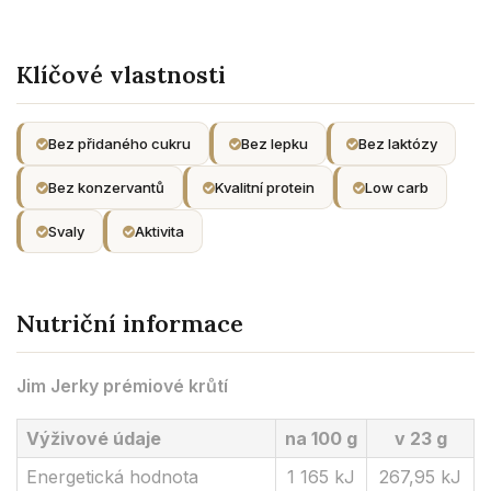
Klíčové vlastnosti
Bez přidaného cukru
Bez lepku
Bez laktózy
Bez konzervantů
Kvalitní protein
Low carb
Svaly
Aktivita
Nutriční informace
Jim Jerky prémiové krůtí
Výživové údaje
na 100 g
v 23 g
Energetická hodnota
1 165 kJ
267,95 kJ