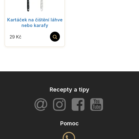
Kartáček na čištění láhve
nebo karafy
29 Kč
Recepty a tipy
Pomoc