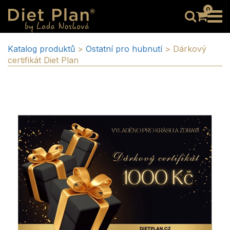
0
Katalog produktů
>
Ostatní pro hubnutí
>
Dárkový
certifikát Diet Plan