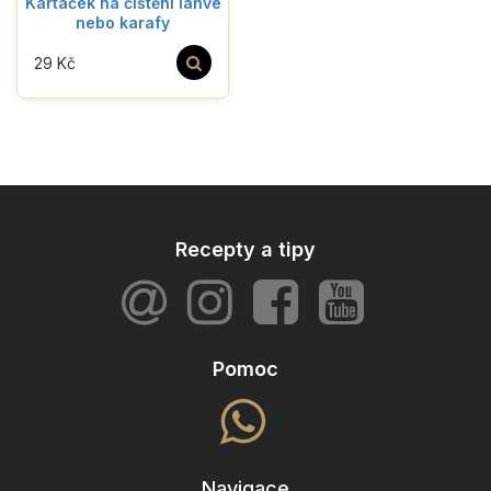
Kartáček na čištění láhve
nebo karafy
29 Kč
Recepty a tipy
Pomoc
Navigace