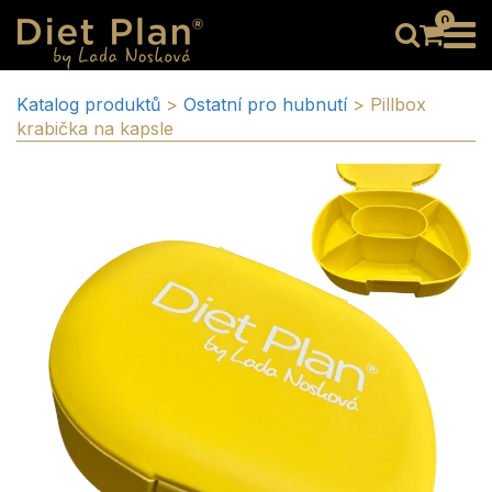
0
Katalog produktů
>
Ostatní pro hubnutí
>
Pillbox
krabička na kapsle