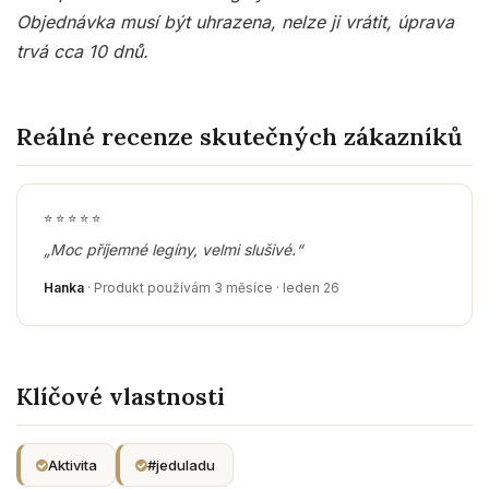
Objednávka musí být uhrazena, nelze ji vrátit, úprava
trvá cca 10 dnů.
Reálné recenze skutečných zákazníků
⭐
⭐
⭐
⭐
⭐
„Moc příjemné legíny, velmi slušivé.“
Hanka
· Produkt používám 3 měsíce · leden 26
Klíčové vlastnosti
Aktivita
#jeduladu