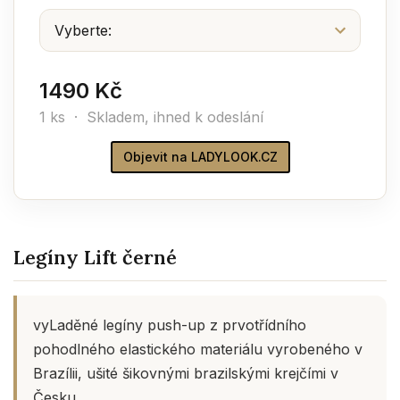
1490 Kč
1 ks ·
Skladem, ihned k odeslání
Objevit na LADYLOOK.CZ
Legíny Lift černé
vyLaděné legíny push-up z prvotřídního
pohodlného elastického materiálu vyrobeného v
Brazílii, ušité šikovnými brazilskými krejčími v
Česku.