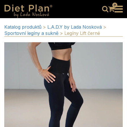
0
Katalog produktů
>
L.A.D.Y by Lada Nosková
>
Sportovní legíny a sukně
>
Legíny Lift černé