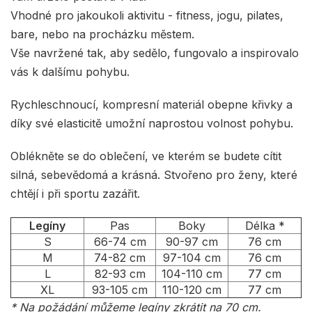
Vhodné pro jakoukoli aktivitu - fitness, jogu, pilates,
bare, nebo na procházku městem.
Vše navržené tak, aby sedělo, fungovalo a inspirovalo
vás k dalšímu pohybu.
Rychleschnoucí, kompresní materiál obepne křivky a
díky své elasticitě umožní naprostou volnost pohybu.
Oblékněte se do oblečení, ve kterém se budete cítit
silná, sebevědomá a krásná. Stvořeno pro ženy, které
chtějí i při sportu zazářit.
Legíny
Pas
Boky
Délka *
S
66-74 cm
90-97 cm
76 cm
M
74-82 cm
97-104 cm
76 cm
L
82-93 cm
104-110 cm
77 cm
XL
93-105 cm
110-120 cm
77 cm
* Na požádání můžeme legíny zkrátit na 70 cm.