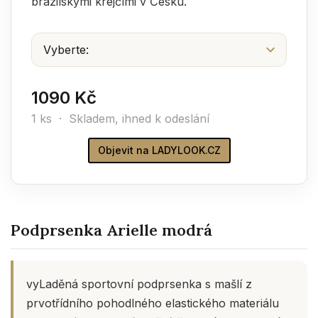
brazilskými krejčími v Česku.
1090 Kč
1 ks ·
Skladem, ihned k odeslání
Objevit na LADYLOOK.CZ
Podprsenka Arielle modrá
vyLaděná sportovní podprsenka s mašlí z
prvotřídního pohodlného elastického materiálu