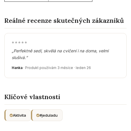
Reálné recenze skutečných zákazníků
⭐
⭐
⭐
⭐
⭐
„Perfektně sedí, skvělá na cvičení i na doma, velmi
slušivá.“
Hanka
· Produkt používám 3 měsíce · leden 26
Klíčové vlastnosti
Aktivita
#jeduladu