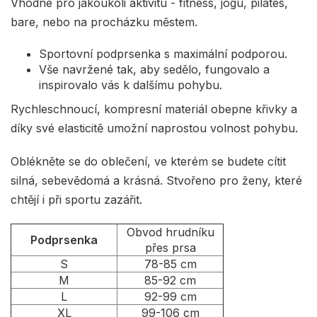
Vhodné pro jakoukoli aktivitu - fitness, jogu, pilates,
bare, nebo na procházku městem.
Sportovní podprsenka s maximální podporou.
Vše navržené tak, aby sedělo, fungovalo a
inspirovalo vás k dalšímu pohybu.
Rychleschnoucí, kompresní materiál obepne křivky a
díky své elasticitě umožní naprostou volnost pohybu.
Oblékněte se do oblečení, ve kterém se budete cítit
silná, sebevědomá a krásná. Stvořeno pro ženy, které
chtějí i při sportu zazářit.
Obvod hrudníku
Podprsenka
přes prsa
S
78-85 cm
M
85-92 cm
L
92-99 cm
XL
99-106 cm