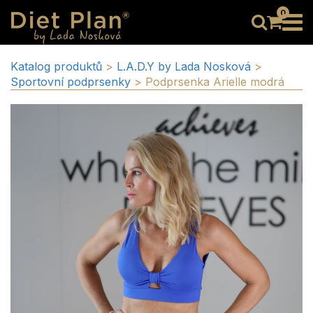
0
Katalog produktů
>
L.A.D.Y by Lada Nosková
>
Sportovní podprsenky
>
Podprsenka Arielle modrá