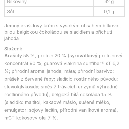
Bílkoviny
32 g
Sůl
0,1 g
Jemný arašídový krém s vysokým obsahem bílkovin,
bílou belgickou čokoládou se sladidlem a příchutí
jahoda
Složení:
Arašídy
58 %, protein 20 % (
syrovátkový
proteinový
koncentrát 90 %; guarová vláknina sunfiber® sT 6,2
%; přírodní aroma: jahoda, máta; přírodní barvivo:
prášek z červené řepy; sladidlo rostlinného původu:
steviolglykosidy; směs 7 trávicích enzymů výhradně
rostlinného původu), belgická bílá čokoláda 15 %
(sladidlo: maltitol, kakaové máslo, sušené mléko,
emulgátor: sójový lecitin, přírodní vanilkové aroma),
mCT kokosový olej 7 %.