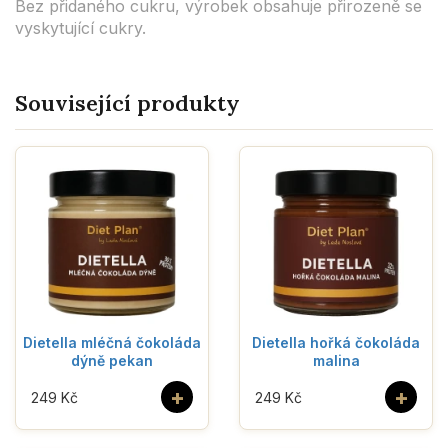
Bez přidaného cukru, výrobek obsahuje přirozeně se
vyskytující cukry.
Související produkty
Dietella mléčná čokoláda
Dietella hořká čokoláda
dýně pekan
malina
+
+
249 Kč
249 Kč