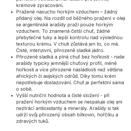
krémové zpracování.
Pražené nasucho horkým vzduchem – žádný
přidaný olej. Na rozdíl od běžného pražení v oleji
se argentinské arašídy praží pouze horkým
vzduchem. To znamená čistší chuť, žádné
přebytečné tuky a lepší kontrolu nad výslednou
texturou krému. V chuti zůstává jen to, co má.
Čisté, intenzivní, přirozeně sladké jádro.
Přirozeně sladká a plná chuť bez hořkosti - naše
arašídy typicky jemnější chuťový profil, méně
hořkosti a více přirozené nasládlosti než většina
afrických či asijských odrůd. Díky tomu krém
nepotřebuje doslazování. Chuť je perfektní sama
o sobě.
Vyšší nutriční hodnota a čisté složení - při
pražení horkým vzduchem se nespaluje olej ani
neztrácí antioxidanty a minerály. Arašídy si tak
udrží svůj přirozený obsah bílkovin, hořčíku a
zdravých tuků.