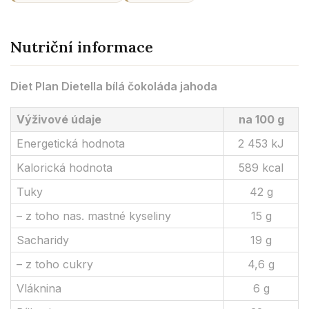
Nutriční informace
Diet Plan Dietella bílá čokoláda jahoda
Výživové údaje
na 100 g
Energetická hodnota
2 453 kJ
Kalorická hodnota
589 kcal
Tuky
42 g
– z toho nas. mastné kyseliny
15 g
Sacharidy
19 g
– z toho cukry
4,6 g
Vláknina
6 g