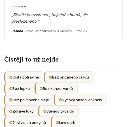
⭐
⭐
⭐
⭐
⭐
„Skvělá konzistence, báječně chutná, nic
přeslazeného.“
Renata
· Produkt používám 3 měsíce · únor 26
Čistěji to už nejde
Čistá potravina
Bez přidaného cukru
Bez lepku
Bez konzervantů
Bez palmového oleje
Vysoký obsah vlákniny
Zdravé tuky
Stevioglykosidy
7 trávicích enzymů
Low carb