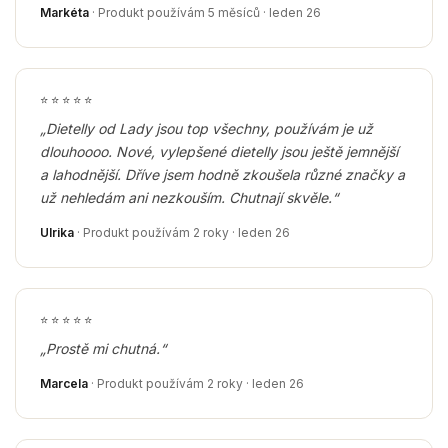
Markéta
· Produkt používám 5 měsíců · leden 26
⭐
⭐
⭐
⭐
⭐
„Dietelly od Lady jsou top všechny, používám je už
dlouhoooo. Nové, vylepšené dietelly jsou ještě jemnější
a lahodnější. Dříve jsem hodně zkoušela různé značky a
už nehledám ani nezkouším. Chutnají skvěle.“
Ulrika
· Produkt používám 2 roky · leden 26
⭐
⭐
⭐
⭐
⭐
„Prostě mi chutná.“
Marcela
· Produkt používám 2 roky · leden 26