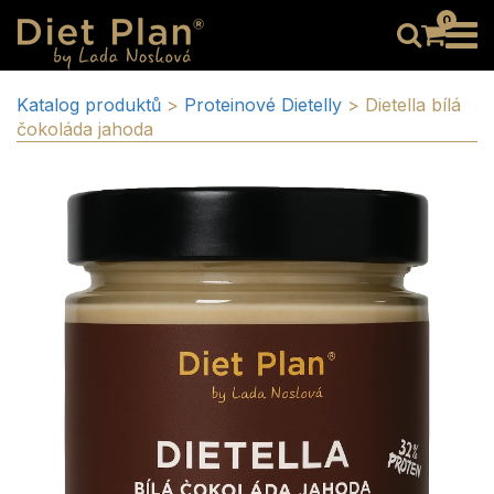
0
Katalog produktů
>
Proteinové Dietelly
>
Dietella bílá
čokoláda jahoda