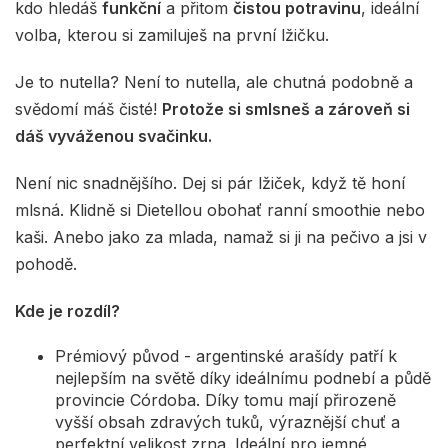
kdo hledáš
funkční
a přitom
čistou potravinu
, ideální
volba, kterou si zamiluješ na první lžičku.
Je to nutella? Není to nutella, ale chutná podobně a
svědomí máš čisté!
Protože si smlsneš a zároveň si
dáš vyváženou svačinku.
Není nic snadnějšího. Dej si pár lžiček, když tě honí
mlsná. Klidně si Dietellou obohať ranní smoothie nebo
kaši. Anebo jako za mlada, namaž si ji na pečivo a jsi v
pohodě.
Kde je rozdíl?
Prémiový původ - argentinské arašídy patří k
nejlepším na světě díky ideálnímu podnebí a půdě
provincie Córdoba. Díky tomu mají přirozeně
vyšší obsah zdravých tuků, výraznější chuť a
perfektní velikost zrna. Ideální pro jemné,