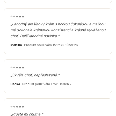
⭐
⭐
⭐
⭐
⭐
„Lahodný arašídový krém s horkou čokoládou a malinou
má dokonale krémovou konzistenci a krásně vyváženou
chuť. Další lahodná novinka.“
Martina
· Produkt používám 1/2 roku · únor 26
⭐
⭐
⭐
⭐
⭐
„Skvělá chuť, nepřeslazené.“
Hanka
· Produkt používám 1 rok · leden 26
⭐
⭐
⭐
⭐
⭐
„Prostě mi chutná.“