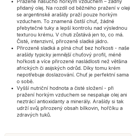
Pražené nasucho horkým vzduchem – žádný
přidaný olej. Na rozdíl od běžného pražení v oleji
se argentinské arašídy praží pouze horkým
vzduchem. To znamená čistší chuť, žádné
přebytečné tuky a lepší kontrolu nad výslednou
texturou krému. V chuti zůstává jen to, co má.
Čisté, intenzivní, přirozeně sladké jádro.
Přirozeně sladká a plná chuť bez hořkosti - naše
arašídy typicky jemnější chuťový profil, méně
hořkosti a více přirozené nasládlosti než většina
afrických či asijských odrůd. Díky tomu krém
nepotřebuje doslazování. Chuť je perfektní sama
o sobě.
Vyšší nutriční hodnota a čisté složení - při
pražení horkým vzduchem se nespaluje olej ani
neztrácí antioxidanty a minerály. Arašídy si tak
udrží svůj přirozený obsah bílkovin, hořčíku a
zdravých tuků.