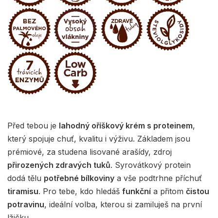
Před tebou je
lahodný oříškový krém s proteinem
,
který spojuje chuť, kvalitu i výživu. Základem jsou
prémiové, za studena lisované arašídy, zdroj
přirozených zdravých tuků
. Syrovátkový protein
dodá tělu
potřebné bílkoviny
a vše podtrhne příchuť
tiramisu
. Pro tebe, kdo hledáš
funkční
a přitom
čistou
potravinu
, ideální volba, kterou si zamiluješ na první
lžičku.