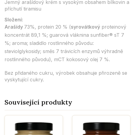
Jemný arašídový krém s vysokým obsahem bílkovin a
příchutí tiramisu
Složení:
Arašídy
73%, protein 20 % (
syrovátkový
proteinový
koncentrát 89,1 %; guarová vláknina sunfiber® sT 7
%; aroma; sladidlo rostlinného původu:
steviolglykosidy; směs 7 trávicích enzymů výhradně
rostlinného původu), mCT kokosový olej 7 %.
Bez přidaného cukru, výrobek obsahuje přirozeně se
vyskytující cukry.
Související produkty