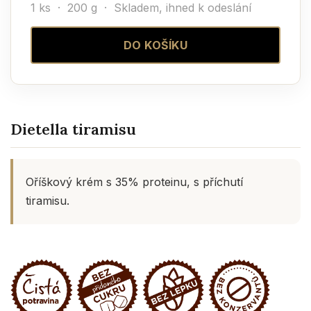
1 ks · 200 g ·
Skladem, ihned k odeslání
DO KOŠÍKU
Dietella tiramisu
Oříškový krém s 35% proteinu, s příchutí
tiramisu.