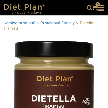
0
Katalog produktů
>
Proteinové Dietelly
>
Dietella
tiramisu