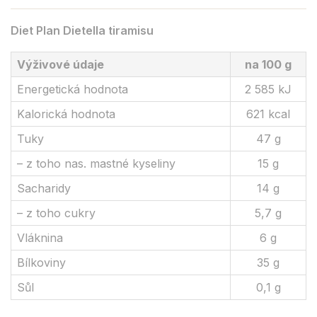
Diet Plan Dietella tiramisu
Výživové údaje
na 100 g
Energetická hodnota
2 585 kJ
Kalorická hodnota
621 kcal
Tuky
47 g
– z toho nas. mastné kyseliny
15 g
Sacharidy
14 g
– z toho cukry
5,7 g
Vláknina
6 g
Bílkoviny
35 g
Sůl
0,1 g