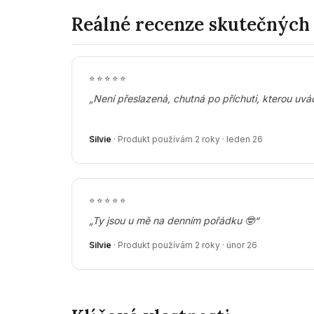
Reálné recenze skutečných
⭐
⭐
⭐
⭐
⭐
„Není přeslazená, chutná po příchuti, kterou uvá
Silvie
· Produkt používám 2 roky · leden 26
⭐
⭐
⭐
⭐
⭐
„Ty jsou u mě na denním pořádku 🤓“
Silvie
· Produkt používám 2 roky · únor 26