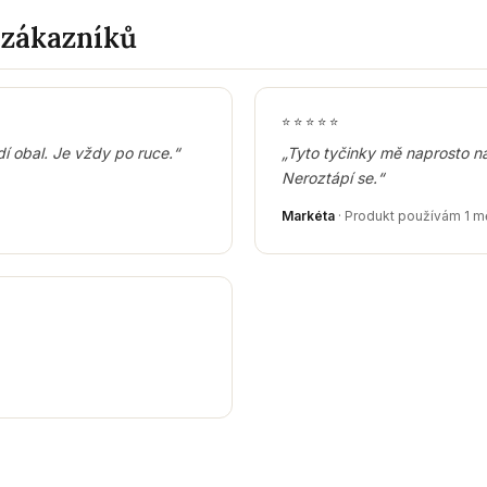
 zákazníků
⭐
⭐
⭐
⭐
⭐
dí obal. Je vždy po ruce.“
„Tyto tyčinky mě naprosto na
Neroztápí se.“
Markéta
· Produkt používám 1 mě