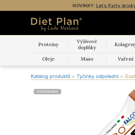
NOVINKY:
Let’s Party drink
Výživové
Proteiny
Kolagen
doplňky
Oleje
Maso
Vaření
Katalog produktů
>
Tyčinky odpolední
>
Gust
VYPRODÁNO