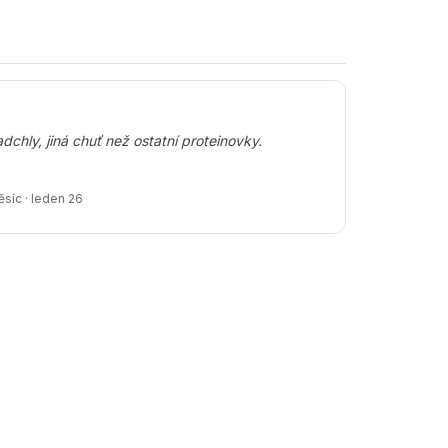
dchly, jiná chuť než ostatní proteinovky.
síc · leden 26