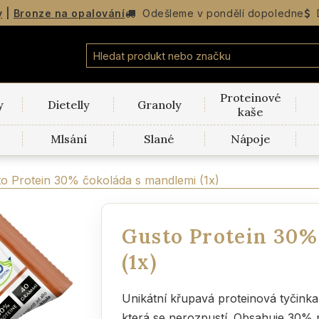
y
|
Bronze na opalování
Odešleme v
pondělí
dopoledne
Proteinové
y
Dietelly
Granoly
kaše
Mlsání
Slané
Nápoje
o Protein 30% čokoláda s mandlemi (1x)
Gusto Protein 30%
(1x)
Unikátní křupavá proteinová tyčink
která se nerozpustí. Obsahuje 30% p