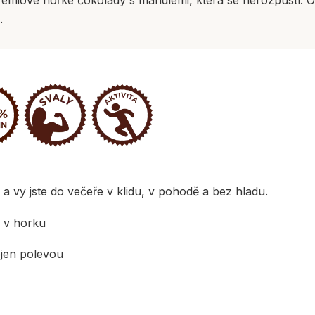
.
 a vy jste do večeře v klidu, v pohodě a bez hladu.
i v horku
ejen polevou