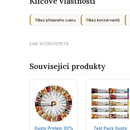
Klíčové vlastnosti
Bez přidaného cukru
Bez konzervantů
EAN: 8033501511579
Související produkty
Gusto Protein 30%
Test Pack Gusto