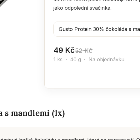
jako odpolední svačinka.
49 Kč
52 Kč
1 ks · 40 g · Na objednávku
 s mandlemi (1x)
prémiové hořké čokolády s mandlemi, která se nerozpustí. 