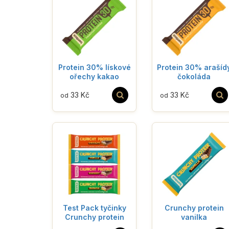
Protein 30% lískové
Protein 30% arašíd
ořechy kakao
čokoláda
33 Kč
33 Kč
od
od
Test Pack tyčinky
Crunchy protein
Crunchy protein
vanilka