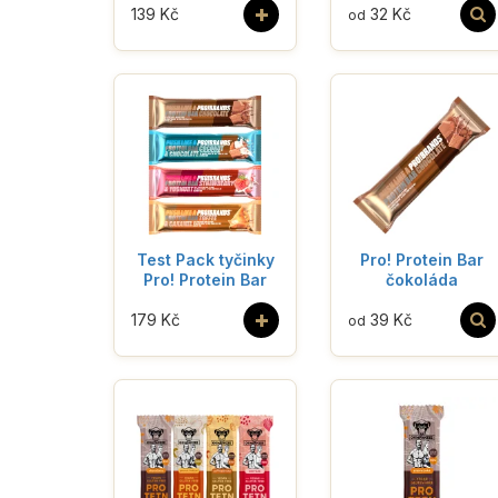
+
139 Kč
32 Kč
od
Test Pack tyčinky
Pro! Protein Bar
Pro! Protein Bar
čokoláda
+
179 Kč
39 Kč
od