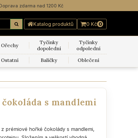
Doprava zdarma
nad 1200 Kč
Katalog produktů
0 Kč
0
Tyčinky
Tyčinky
Ořechy
dopolední
odpolední
Ostatní
Balíčky
Oblečení
 čokoláda s mandlemi
a z prémiové hořké čokolády s mandlemi,
roteinu. Složením a velikostí vhodná