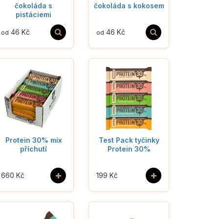
čokoláda s
čokoláda s kokosem
pistáciemi
46 Kč
46 Kč
od
od
Protein 30% mix
Test Pack tyčinky
příchutí
Protein 30%
+
+
660 Kč
199 Kč