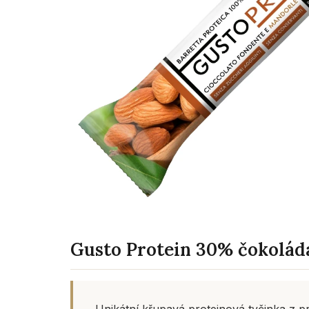
Gusto Protein 30% čokoláda
Unikátní křupavá proteinová tyčinka z 