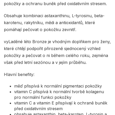
pokožky a ochranu buněk před oxidativním stresem.
Obsahuje kombinaci astaxanthinu, L-tyrosinu, beta-
karotenu, rakytníku, mědi a antioxidantů, které
pomáhají pečovat o pokožku zevnitř.
vyLaděné léto Bronze je vhodným doplňkem pro ženy,
které chtějí podpořit přirozeně sjednocený vzhled
pokožky a pečovat o ni během celého roku, zejména
však před letní sezónou a v jejím průběhu.
Hlavní benefity:
měď přispívá k normální pigmentaci pokožky
vitamin C přispívá k normální tvorbě kolagenu
pro normální funkci pokožky
vitamin C a vitamin E přispívají k ochraně buněk
před oxidativním stresem
obsahuje astaxanthin, beta-karoten, L-tyrosin a