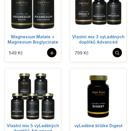
Magnesium Malate +
Vlastní mix 3 vyLaděných
Magnesium Bisglycinate
doplňků Advanced
+
549 Kč
799 Kč
Vlastní mix 5 vyLaděných
vyLaděné bříško Digest
doplňků Advanced