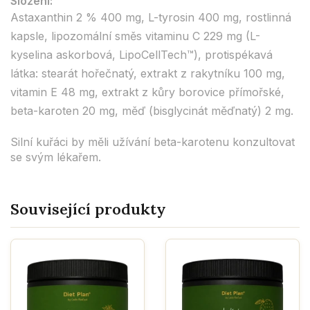
Složení:
Astaxanthin 2 % 400 mg, L-tyrosin 400 mg, rostlinná
kapsle, lipozomální směs vitaminu C 229 mg (L-
kyselina askorbová, LipoCellTech™), protispékavá
látka: stearát hořečnatý, extrakt z rakytníku 100 mg,
vitamin E 48 mg, extrakt z kůry borovice přímořské,
beta-karoten 20 mg, měď (bisglycinát měďnatý) 2 mg.
Silní kuřáci by měli užívání beta-karotenu konzultovat
se svým lékařem.
Související produkty