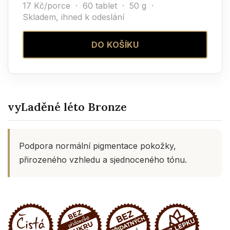
17 Kč/porce · 60 tablet · 50 g ·
Skladem, ihned k odeslání
DO KOŠÍKU
vyLaděné léto Bronze
Podpora normální pigmentace pokožky,
přirozeného vzhledu a sjednoceného tónu.