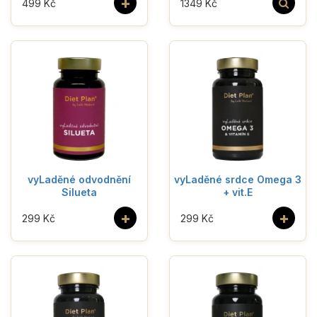
+
499 Kč
1349 Kč
vyLaděné odvodnění
vyLaděné srdce Omega 3
Silueta
+ vit.E
+
+
299 Kč
299 Kč