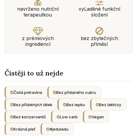
navrženo nutriční
vyLaděné funkční
terapeutkou
složení
z prémiových
bez zbytečných
ingrediencí
příměsí
Čistěji to už nejde
Čistá potravina
Bez přidaného cukru
Bez přídatných látek
Bez lepku
Bez laktózy
Bez konzervantů
Low carb
Vegan
Krásná pleť
#jeduladu