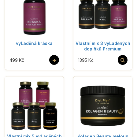
vyLaděná kráska
Vlastní mix 3 vyLaděných
doplňků Premium
+
499 Kč
1395 Kč
Vlastní mix 5 vyLaděných
Kolagen Beauty meloun