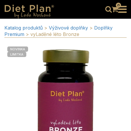
0
Katalog produktů
>
Výživové doplňky
>
Doplňky
Premium
>
vyLaděné léto Bronze
NOVINKA
LIMITKA