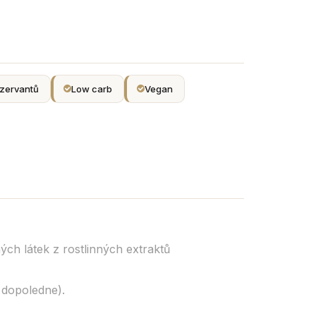
zervantů
Low carb
Vegan
h látek z rostlinných extraktů
 dopoledne).