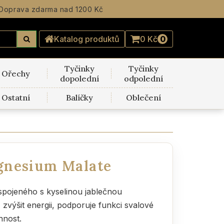
Doprava zdarma
nad 1200 Kč
Katalog produktů
0 Kč
0
Tyčinky
Tyčinky
Ořechy
dopolední
odpolední
Ostatní
Balíčky
Oblečení
gnesium Malate
spojeného s kyselinou jablečnou
zvýšit energii, podporuje funkci svalové
nnost.