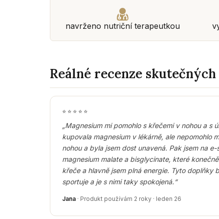
navrženo nutriční terapeutkou
v
Reálné recenze skutečných
⭐
⭐
⭐
⭐
⭐
„Magnesium mi pomohlo s křečemi v nohou a s ún
kupovala magnesium v lékárně, ale nepomohlo mi
nohou a byla jsem dost unavená. Pak jsem na e-s
magnesium malate a bisglycinate, které konečn
křeče a hlavně jsem plná energie. Tyto doplňky b
sportuje a je s nimi taky spokojená.“
Jana
· Produkt používám 2 roky · leden 26