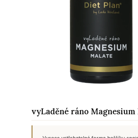
vyLaděné ráno Magnesium 
Vysoce vstřebatelná forma hořčíku spoje