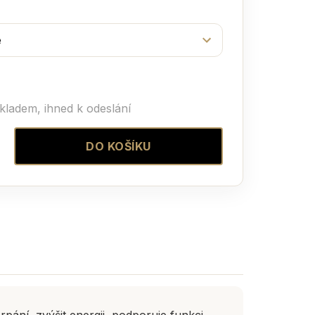
kladem, ihned k odeslání
DO KOŠÍKU
ání, zvýšit energii, podporuje funkci