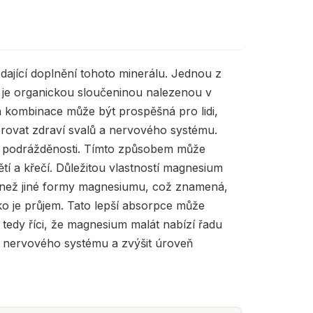
ledající doplnění tohoto minerálu. Jednou z
 je organickou sloučeninou nalezenou v
á kombinace může být prospěšná pro lidi,
porovat zdraví svalů a nervového systému.
 a podrážděnosti. Tímto způsobem může
í a křečí. Důležitou vlastností magnesium
m než jiné formy magnesiumu, což znamená,
o je průjem. Tato lepší absorpce může
e tedy říci, že magnesium malát nabízí řadu
ů a nervového systému a zvýšit úroveň