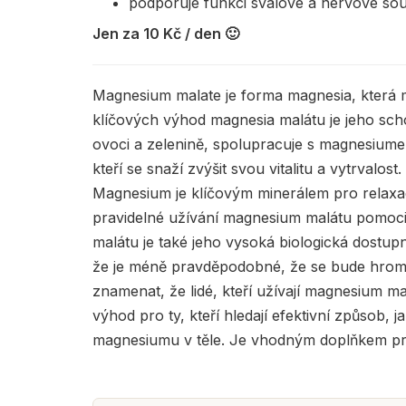
podporuje funkci svalové a nervové sou
Jen za 10 Kč / den 🙂
Magnesium malate je forma magnesia, která má ř
klíčových výhod magnesia malátu je jeho sch
ovoci a zelenině, spolupracuje s magnesiume
kteří se snaží zvýšit svou vitalitu a vytrva
Magnesium je klíčovým minerálem pro relaxa
pravidelné užívání magnesium malátu pomoci u
malátu je také jeho vysoká biologická dostu
že je méně pravděpodobné, že se bude hromad
znamenat, že lidé, kteří užívají magnesium mal
výhod pro ty, kteří hledají efektivní způsob,
magnesiumu v těle. Je vhodným doplňkem pro t