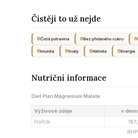
Čistěji to už nejde
Čistá potravina
Bez přidaného cukru
Imunita
Svaly
Aktivita
Energie
Nutriční informace
Diet Plan Magnesium Malate
Výživové údaje
v denn
Hořčík
187
RHP: