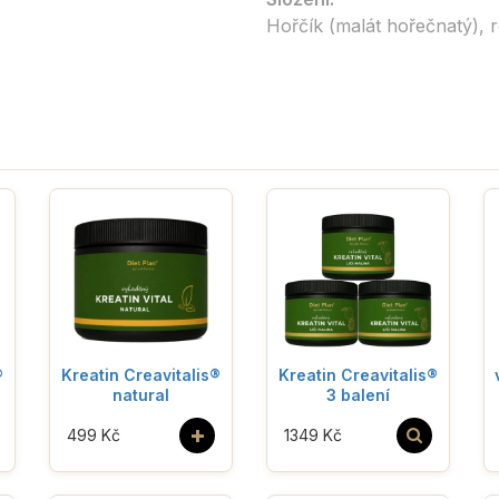
Hořčík (malát hořečnatý), 
®
Kreatin Creavitalis®
Kreatin Creavitalis®
natural
3 balení
+
499 Kč
1349 Kč