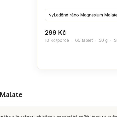
299 Kč
10 Kč/porce · 60 tablet · 50 g ·
S
Malate
ného s kyselinou jablečnou napomáhá snížit únavu a vyčerp