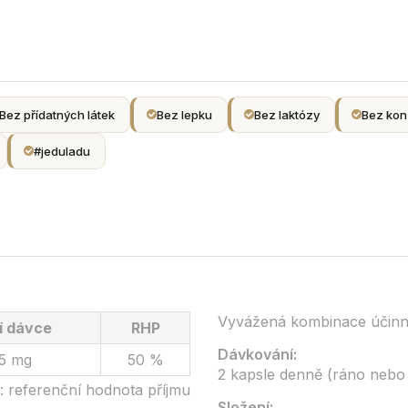
Bez přídatných látek
Bez lepku
Bez laktózy
Bez kon
#jeduladu
Vyvážená kombinace účinnýc
í dávce
RHP
Dávkování:
,5 mg
50 %
2 kapsle denně (ráno nebo
 referenční hodnota příjmu
Složení: