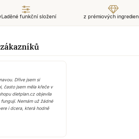
yLaděné funkční složení
z prémiových ingredien
 zákazníků
avou. Dříve jsem si
, často jsem měla křeče v
hopu dietplan.cz objevila
ě fungují. Nemám už žádné
ere i dcera, která hodně