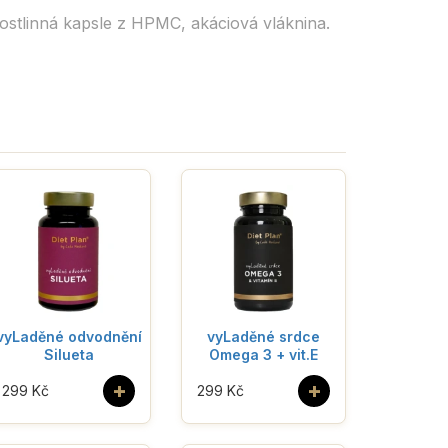
rostlinná kapsle z HPMC, akáciová vláknina.
vyLaděné odvodnění
vyLaděné srdce
Silueta
Omega 3 + vit.E
+
+
299 Kč
299 Kč