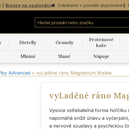
y
|
Bronze na opalování
Odešleme v
pondělí
dopoledne
Proteinové
y
Dietelly
Granoly
kaše
Mlsání
Slané
Nápoje
ňky Advanced
>
vyLaděné ráno Magnesium Malate
vyLaděné ráno Ma
Vysoce vstřebatelná forma hořčíku 
napomáhá snížit únavu a vyčerpání, 
a nervové soustavy a psychickou či