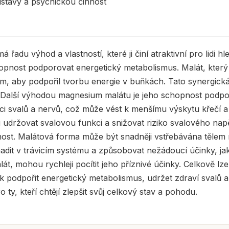
stavy a psychickou činnost
adu výhod a vlastností, které ji činí atraktivní pro lidi h
opnost podporovat energetický metabolismus. Malát, který
m, aby podpořil tvorbu energie v buňkách. Tato synergick
lost. Další výhodou magnesium malátu je jeho schopnost pod
ci svalů a nervů, což může vést k menšímu výskytu křečí
držovat svalovou funkci a snižovat riziko svalového napět
pnost. Malátová forma může být snadněji vstřebávána těle
it v trávicím systému a způsobovat nežádoucí účinky, jak
át, mohou rychleji pocítit jeho příznivé účinky. Celkově lz
 jak podpořit energetický metabolismus, udržet zdraví sval
y, kteří chtějí zlepšit svůj celkový stav a pohodu.