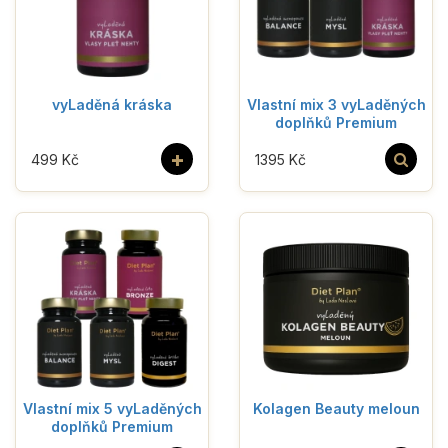
vyLaděná kráska
Vlastní mix 3 vyLaděných
doplňků Premium
+
499 Kč
1395 Kč
Vlastní mix 5 vyLaděných
Kolagen Beauty meloun
doplňků Premium