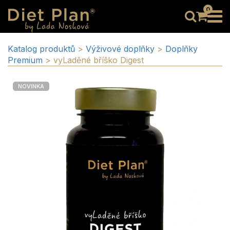
0
Katalog produktů
>
Výživové doplňky
>
Doplňky
Premium
>
vyLaděné bříško Digest
NOVINKA