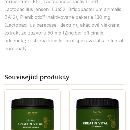
fermentum LF61, Lactococcus lactis LLa61,
Lactobacillus jensenii LJe52, Bifidobacterium animalis
BA12), Plenibiotic™ inaktivované bakterie 130 mg
(Lactobacillus paracasei, dextrin), akáciová vláknina,
extrakt ze zázvoru 50 mg (Zingiber officinale,
oddenek); rostlinná kapsle, protispékavá látka: stearát
hořečnatý.
Související produkty