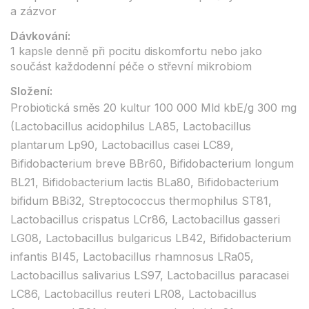
a zázvor
Dávkování:
1 kapsle denně při pocitu diskomfortu nebo jako
součást každodenní péče o střevní mikrobiom
Složení:
Probiotická směs 20 kultur 100 000 Mld kbE/g 300 mg
(Lactobacillus acidophilus LA85, Lactobacillus
plantarum Lp90, Lactobacillus casei LC89,
Bifidobacterium breve BBr60, Bifidobacterium longum
BL21, Bifidobacterium lactis BLa80, Bifidobacterium
bifidum BBi32, Streptococcus thermophilus ST81,
Lactobacillus crispatus LCr86, Lactobacillus gasseri
LG08, Lactobacillus bulgaricus LB42, Bifidobacterium
infantis BI45, Lactobacillus rhamnosus LRa05,
Lactobacillus salivarius LS97, Lactobacillus paracasei
LC86, Lactobacillus reuteri LR08, Lactobacillus