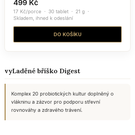
499 Kč
17 Kč/porce · 30 tablet · 21 g ·
Skladem, ihned k odeslání
DO KOŠÍKU
vyLaděné bříško Digest
Komplex 20 probiotických kultur doplněný o
vlákninu a zázvor pro podporu střevní
rovnováhy a zdravého trávení.