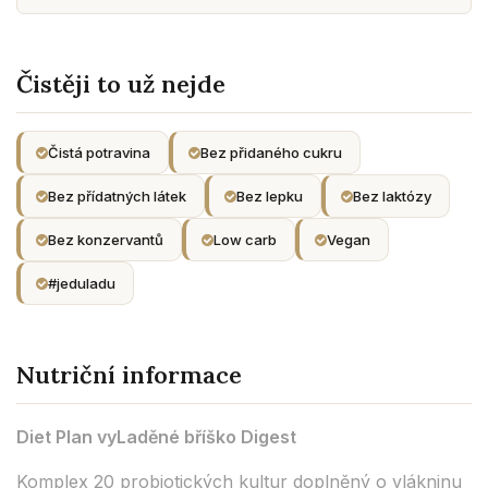
Čistěji to už nejde
Čistá potravina
Bez přidaného cukru
Bez přídatných látek
Bez lepku
Bez laktózy
Bez konzervantů
Low carb
Vegan
#jeduladu
Nutriční informace
Diet Plan vyLaděné bříško Digest
Komplex 20 probiotických kultur doplněný o vlákninu