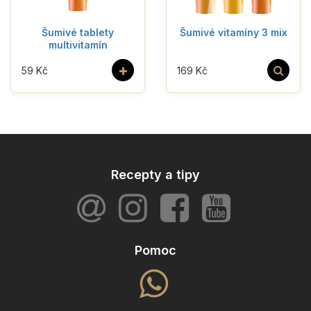
Šumivé tablety
Šumivé vitamíny 3 mix
multivitamín
+
59 Kč
169 Kč
Recepty a tipy
Pomoc