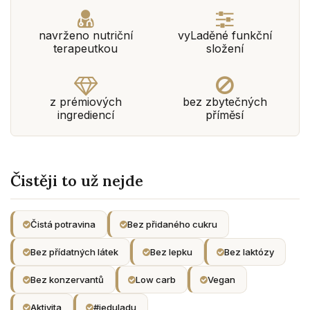
navrženo nutriční
vyLaděné funkční
terapeutkou
složení
z prémiových
bez zbytečných
ingrediencí
příměsí
Čistěji to už nejde
Čistá potravina
Bez přidaného cukru
Bez přídatných látek
Bez lepku
Bez laktózy
Bez konzervantů
Low carb
Vegan
Aktivita
#jeduladu