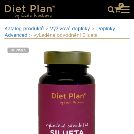
0
Katalog produktů
>
Výživové doplňky
>
Doplňky
Advanced
>
vyLaděné odvodnění Silueta
NOVINKA