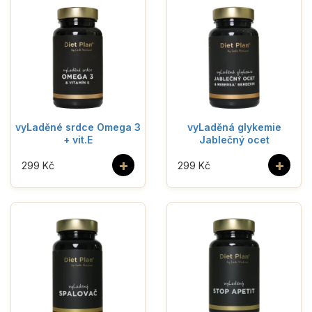
vyLaděné srdce Omega 3
vyLaděná glykemie
+ vit.E
Jablečný ocet
+
+
299 Kč
299 Kč