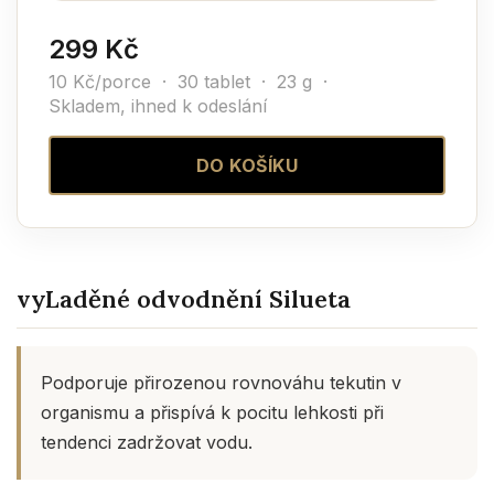
299 Kč
10 Kč/porce · 30 tablet · 23 g ·
Skladem, ihned k odeslání
DO KOŠÍKU
vyLaděné odvodnění Silueta
Podporuje přirozenou rovnováhu tekutin v
organismu a přispívá k pocitu lehkosti při
tendenci zadržovat vodu.