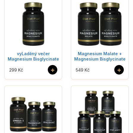
vyLaděný večer
Magnesium Malate +
Magnesium Bisglycinate
Magnesium Bisglycinate
+
+
299 Kč
549 Kč