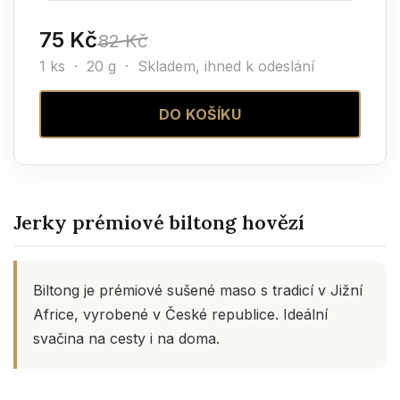
75 Kč
82 Kč
1 ks · 20 g ·
Skladem, ihned k odeslání
DO KOŠÍKU
Jerky prémiové biltong hovězí
Biltong je prémiové sušené maso s tradicí v Jižní
Africe, vyrobené v České republice. Ideální
svačina na cesty i na doma.