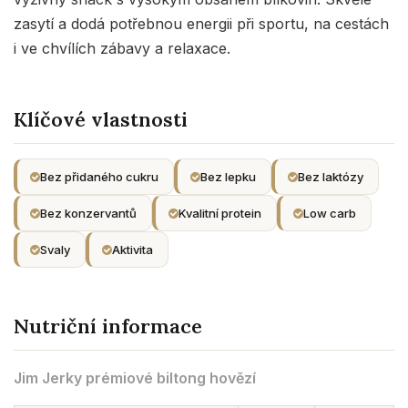
zasytí a dodá potřebnou energii při sportu, na cestách
i ve chvílích zábavy a relaxace.
Klíčové vlastnosti
Bez přidaného cukru
Bez lepku
Bez laktózy
Bez konzervantů
Kvalitní protein
Low carb
Svaly
Aktivita
Nutriční informace
Jim Jerky prémiové biltong hovězí