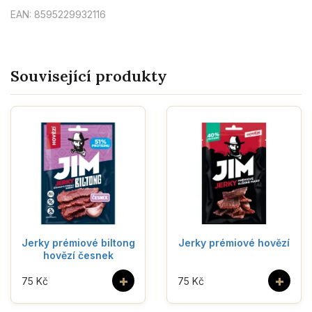
EAN: 8595229932116
Související produkty
Jerky prémiové biltong
Jerky prémiové hovězí
hovězí česnek
+
+
75 Kč
75 Kč