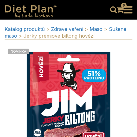
0
Katalog produktů
>
Zdravé vaření
>
Maso
>
Sušené
maso
>
Jerky prémiové biltong hovězí
NOVINKA