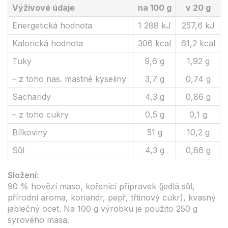
Výživové údaje
na 100 g
v 20 g
Energetická hodnota
1 288 kJ
257,6 kJ
Kalorická hodnota
306 kcal
61,2 kcal
Tuky
9,6 g
1,92 g
– z toho nas. mastné kyseliny
3,7 g
0,74 g
Sacharidy
4,3 g
0,86 g
– z toho cukry
0,5 g
0,1 g
Bílkoviny
51 g
10,2 g
Sůl
4,3 g
0,86 g
Složení:
90 % hovězí maso, kořenící přípravek (jedlá sůl,
přírodní aroma, koriandr, pepř, třtinový cukr), kvasný
jablečný ocet. Na 100 g výrobku je použito 250 g
syrového masa.