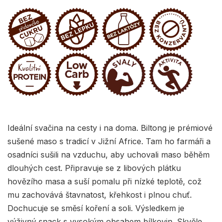
Ideální svačina na cesty i na doma. Biltong je prémiové
sušené maso s tradicí v Jižní Africe. Tam ho farmáři a
osadníci sušili na vzduchu, aby uchovali maso běhěm
dlouhých cest. Připravuje se z libových plátku
hovězího masa a suší pomalu při nízké teplotě, což
mu zachovává štavnatost, křehkost i plnou chuť.
Dochucuje se směsí koření a soli. Výsledkem je
výživný snack s vysokým obsahem bílkovin. Skvěle