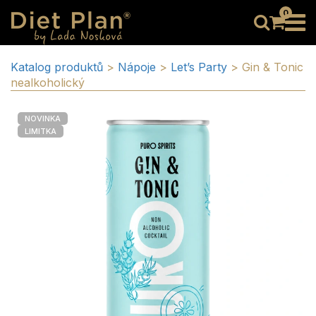
0
Katalog produktů
>
Nápoje
>
Let’s Party
>
Gin & Tonic
nealkoholický
NOVINKA
LIMITKA