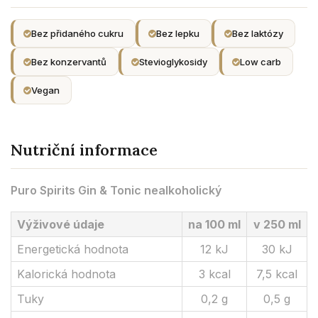
Bez přidaného cukru
Bez lepku
Bez laktózy
Bez konzervantů
Stevioglykosidy
Low carb
Vegan
Nutriční informace
Puro Spirits Gin & Tonic nealkoholický
Výživové údaje
na 100 ml
v 250 ml
Energetická hodnota
12 kJ
30 kJ
Kalorická hodnota
3 kcal
7,5 kcal
Tuky
0,2 g
0,5 g