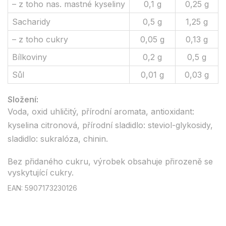
– z toho nas. mastné kyseliny
0,1 g
0,25 g
Sacharidy
0,5 g
1,25 g
– z toho cukry
0,05 g
0,13 g
Bílkoviny
0,2 g
0,5 g
Sůl
0,01 g
0,03 g
Složení:
Voda, oxid uhličitý, přírodní aromata, antioxidant:
kyselina citronová, přírodní sladidlo: steviol-glykosidy,
sladidlo: sukralóza, chinin.
Bez přidaného cukru, výrobek obsahuje přirozeně se
vyskytující cukry.
EAN: 5907173230126