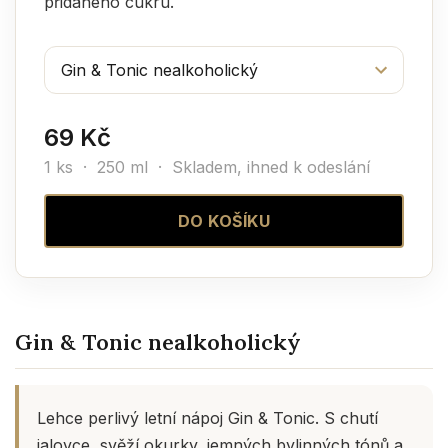
přidaného cukru.
69 Kč
1 ks · 250 ml ·
Skladem, ihned k odeslání
DO KOŠÍKU
Gin & Tonic nealkoholický
Lehce perlivý letní nápoj Gin & Tonic. S chutí
jalovce, svěží okurky, jemných bylinných tónů a