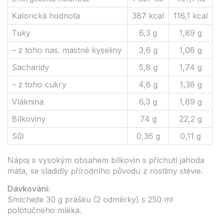
Kalorická hodnota
387 kcal
116,1 kcal
Tuky
6,3 g
1,89 g
– z toho nas. mastné kyseliny
3,6 g
1,08 g
Sacharidy
5,8 g
1,74 g
– z toho cukry
4,6 g
1,38 g
Vláknina
6,3 g
1,89 g
Bílkoviny
74 g
22,2 g
Sůl
0,36 g
0,11 g
Nápoj s vysokým obsahem bílkovin s příchutí jahoda
máta, se sladidly přírodního původu z rostliny stévie.
Dávkování:
Smíchejte 30 g prášku (2 odměrky) s 250 ml
polotučného mléka.