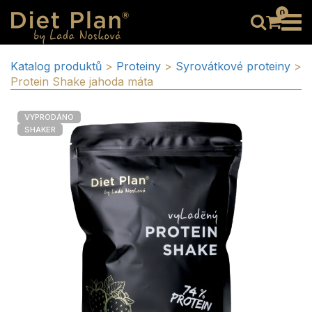
0
Katalog produktů
>
Proteiny
>
Syrovátkové proteiny
>
Protein Shake jahoda máta
VYPRODÁNO
SHAKER