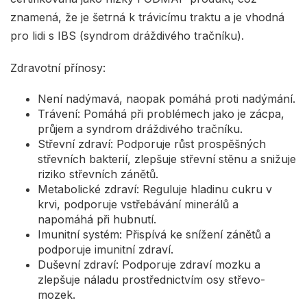
znamená, že je šetrná k trávicímu traktu a je vhodná
pro lidi s IBS (syndrom dráždivého tračníku).
Zdravotní přínosy:
Není nadýmavá, naopak pomáhá proti nadýmání.
Trávení: Pomáhá při problémech jako je zácpa,
průjem a syndrom dráždivého tračníku.
Střevní zdraví: Podporuje růst prospěšných
střevních bakterií, zlepšuje střevní stěnu a snižuje
riziko střevních zánětů.
Metabolické zdraví: Reguluje hladinu cukru v
krvi, podporuje vstřebávání minerálů a
napomáhá při hubnutí.
Imunitní systém: Přispívá ke snížení zánětů a
podporuje imunitní zdraví.
Duševní zdraví: Podporuje zdraví mozku a
zlepšuje náladu prostřednictvím osy střevo-
mozek.