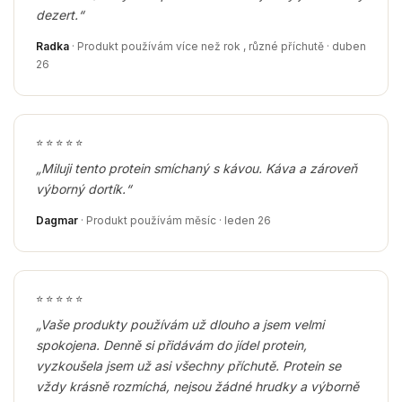
dezert.“
Radka
· Produkt používám více než rok , různé příchutě · duben
26
⭐
⭐
⭐
⭐
⭐
„Miluji tento protein smíchaný s kávou. Káva a zároveň
výborný dortík.“
Dagmar
· Produkt používám měsíc · leden 26
⭐
⭐
⭐
⭐
⭐
„Vaše produkty používám už dlouho a jsem velmi
spokojena. Denně si přidávám do jídel protein,
vyzkoušela jsem už asi všechny příchutě. Protein se
vždy krásně rozmíchá, nejsou žádné hrudky a výborně