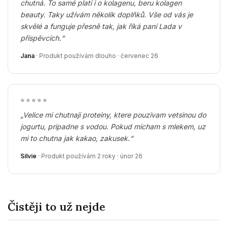
chutná. To samé platí i o kolagenu, beru kolagen
beauty. Taky užívám několik doplňků. Vše od vás je
skvělé a funguje přesně tak, jak říká paní Lada v
příspěvcích.“
Jana
· Produkt používám dlouho · červenec 26
⭐
⭐
⭐
⭐
⭐
„Velice mi chutnaji proteiny, ktere pouzivam vetsinou do
jogurtu, pripadne s vodou. Pokud micham s mlekem, uz
mi to chutna jak kakao, zakusek.“
Silvie
· Produkt používám 2 roky · únor 26
Čistěji to už nejde