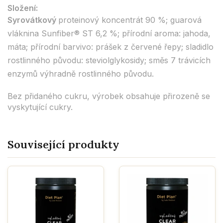
Složení:
Syrovátkový
proteinový koncentrát 90 %; guarová
vláknina Sunfiber® ST 6,2 %; přírodní aroma: jahoda,
máta; přírodní barvivo: prášek z červené řepy; sladidlo
rostlinného původu: steviolglykosidy; směs 7 trávicích
enzymů výhradně rostlinného původu.
Bez přidaného cukru, výrobek obsahuje přirozeně se
vyskytující cukry.
Související produkty