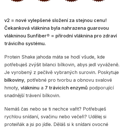
v2 = nové vylepšené složení za stejnou cenu!
Čekanková vláknina byla nahrazena guarovou
vlákninou Sunfiber® = přírodní vláknina pro zdraví
trávicího systému.
Protein Shake jahoda máta se hodí všude, kde
potřebuješ zvýšit bilanci bílkovin, abys jedl vyváženě.
Je vyrobený z pečlivě vybraných surovin. Poskytuje
bílkoviny
, potřebné pro tvorbu a obnovu svalové
hmoty,
vlákninu
a
7 trávicích enzymů
podporující
snadnější trávení bílkovin.
Nemáš čas nebo se ti nechce vařit? Potřebuješ
rychlou snídaní, svačinu nebo večeři? Udělej si
proteiňák a jsi po jídle. Děláš si k snídani ovocné