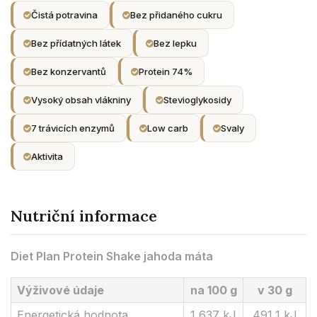
Čistá potravina
Bez přidaného cukru
Bez přídatných látek
Bez lepku
Bez konzervantů
Protein 74%
Vysoký obsah vlákniny
Stevioglykosidy
7 trávicích enzymů
Low carb
Svaly
Aktivita
Nutriční informace
Diet Plan Protein Shake jahoda máta
Výživové údaje
na 100 g
v 30 g
Energetická hodnota
1 637 kJ
491,1 kJ