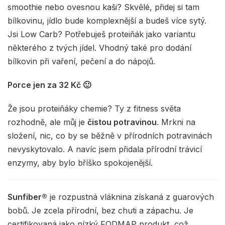
smoothie nebo ovesnou kaši? Skvělé, přidej si tam
bílkovinu, jídlo bude komplexnější a budeš více sytý.
Jsi Low Carb? Potřebuješ proteiňák jako variantu
některého z tvých jídel. Vhodný také pro dodání
bílkovin při vaření, pečení a do nápojů.
Porce jen za 32 Kč 🙂
Že jsou proteiňáky chemie? Ty z fitness světa
rozhodně, ale můj je
čistou potravinou
. Mrkni na
složení, nic, co by se běžně v přírodních potravinách
nevyskytovalo. A navíc jsem přidala přírodní trávicí
enzymy, aby bylo bříško spokojenější.
Sunfiber®
je rozpustná vláknina získaná z guarových
bobů. Je zcela přírodní, bez chuti a zápachu. Je
certifikovaná jako nízký FODMAP produkt, což