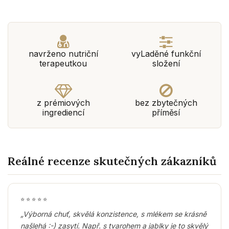
navrženo nutriční
vyLaděné funkční
terapeutkou
složení
z prémiových
bez zbytečných
ingrediencí
příměsí
Reálné recenze skutečných zákazníků
⭐
⭐
⭐
⭐
⭐
„Výborná chuť, skvělá konzistence, s mlékem se krásně
našlehá :-) zasytí. Např. s tvarohem a jablky je to skvělý