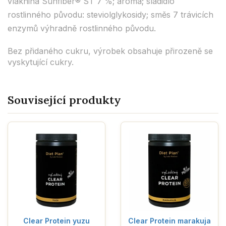
vláknina Sunfiber® ST 7 %; aroma; sladidlo
rostlinného původu: steviolglykosidy; směs 7 trávicích
enzymů výhradně rostlinného původu.
Bez přidaného cukru, výrobek obsahuje přirozeně se
vyskytující cukry.
Související produkty
Clear Protein yuzu
Clear Protein marakuja