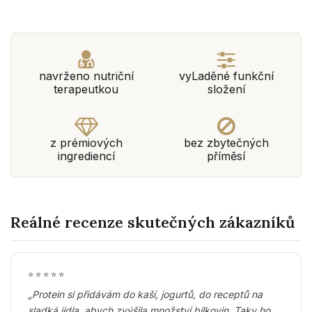
navrženo nutriční
vyLaděné funkční
terapeutkou
složení
z prémiových
bez zbytečných
ingrediencí
příměsí
Reálné recenze skutečných zákazníků
⭐
⭐
⭐
⭐
⭐
„Protein si přidávám do kaší, jogurtů, do receptů na
sladká jídla, abych zvýšila množství bílkovin. Taky ho