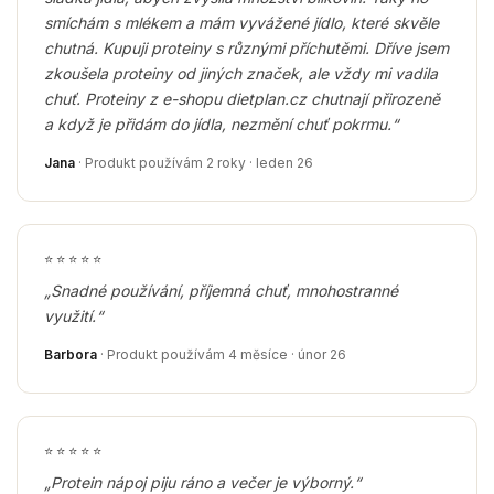
smíchám s mlékem a mám vyvážené jídlo, které skvěle
chutná. Kupuji proteiny s různými příchutěmi. Dříve jsem
zkoušela proteiny od jiných značek, ale vždy mi vadila
chuť. Proteiny z e-shopu dietplan.cz chutnají přirozeně
a když je přidám do jídla, nezmění chuť pokrmu.“
Jana
· Produkt používám 2 roky · leden 26
⭐
⭐
⭐
⭐
⭐
„Snadné používání, příjemná chuť, mnohostranné
využití.“
Barbora
· Produkt používám 4 měsíce · únor 26
⭐
⭐
⭐
⭐
⭐
„Protein nápoj piju ráno a večer je výborný.“