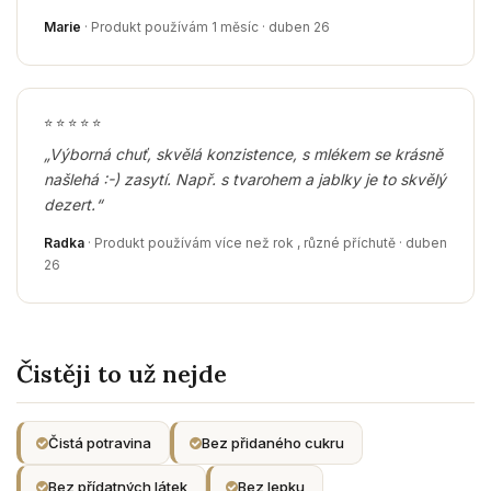
Marie
· Produkt používám 1 měsíc · duben 26
⭐
⭐
⭐
⭐
⭐
„Výborná chuť, skvělá konzistence, s mlékem se krásně
našlehá :-) zasytí. Např. s tvarohem a jablky je to skvělý
dezert.“
Radka
· Produkt používám více než rok , různé příchutě · duben
26
Čistěji to už nejde
Čistá potravina
Bez přidaného cukru
Bez přídatných látek
Bez lepku