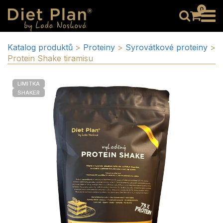
0
Katalog produktů
>
Proteiny
>
Syrovátkové proteiny
>
Protein Shake tiramisu
LIMITKA
SHAKER