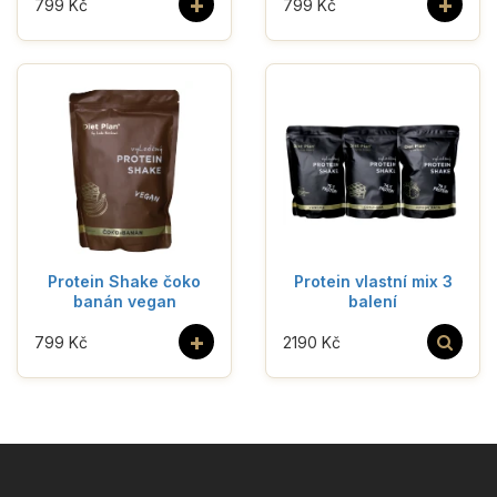
+
+
799 Kč
799 Kč
Protein Shake čoko
Protein vlastní mix 3
banán vegan
balení
+
799 Kč
2190 Kč