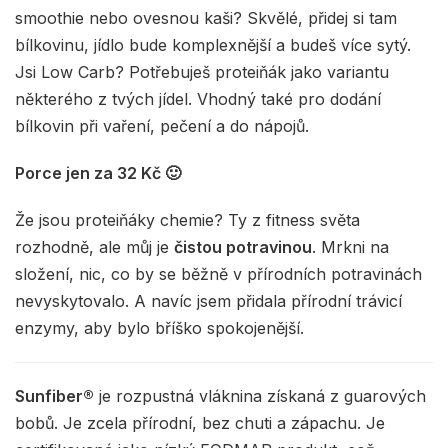
smoothie nebo ovesnou kaši? Skvělé, přidej si tam
bílkovinu, jídlo bude komplexnější a budeš více sytý.
Jsi Low Carb? Potřebuješ proteiňák jako variantu
některého z tvých jídel. Vhodný také pro dodání
bílkovin při vaření, pečení a do nápojů.
Porce jen za 32 Kč 🙂
Že jsou proteiňáky chemie? Ty z fitness světa
rozhodně, ale můj je
čistou potravinou
. Mrkni na
složení, nic, co by se běžně v přírodních potravinách
nevyskytovalo. A navíc jsem přidala přírodní trávicí
enzymy, aby bylo bříško spokojenější.
Sunfiber®
je rozpustná vláknina získaná z guarových
bobů. Je zcela přírodní, bez chuti a zápachu. Je