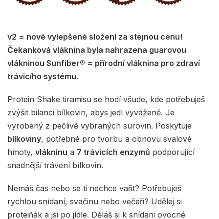
v2 = nové vylepšené složení za stejnou cenu!
Čekanková vláknina byla nahrazena guarovou
vlákninou Sunfiber® = přírodní vláknina pro zdraví
trávicího systému.
Protein Shake tiramisu se hodí všude, kde potřebuješ
zvýšit bilanci bílkovin, abys jedl vyváženě. Je
vyrobený z pečlivě vybraných surovin. Poskytuje
bílkoviny
, potřebné pro tvorbu a obnovu svalové
hmoty,
vlákninu
a
7 trávicích enzymů
podporující
snadnější trávení bílkovin.
Nemáš čas nebo se ti nechce vařit? Potřebuješ
rychlou snídaní, svačinu nebo večeři? Udělej si
proteiňák a jsi po jídle. Děláš si k snídani ovocné