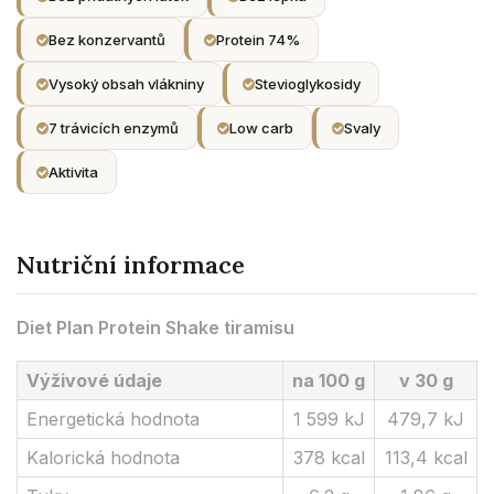
Bez konzervantů
Protein 74%
Vysoký obsah vlákniny
Stevioglykosidy
7 trávicích enzymů
Low carb
Svaly
Aktivita
Nutriční informace
Diet Plan Protein Shake tiramisu
Výživové údaje
na 100 g
v 30 g
Energetická hodnota
1 599 kJ
479,7 kJ
Kalorická hodnota
378 kcal
113,4 kcal