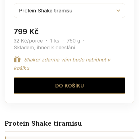
799 Kč
32 Kč/porce · 1 ks · 750 g ·
Skladem, ihned k odeslání
Shaker zdarma vám bude nabídnut v
košíku
DO KOŠÍKU
Protein Shake tiramisu