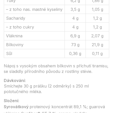
Tuky
6,2 g
1,86 g
– z toho nas. mastné kyseliny
3,5 g
1,05 g
Sacharidy
4 g
1,2 g
– z toho cukry
4 g
1,2 g
Vláknina
6,9 g
2,07 g
Bílkoviny
73 g
21,9 g
Sůl
0,36 g
0,11 g
Nápoj s vysokým obsahem bílkovin s příchutí tiramisu,
se sladidly přírodního původu z rostliny stévie.
Dávkování:
Smíchejte 30 g prášku (2 odměrky) s 250 ml
polotučného mléka.
Složení:
Syrovátkový
proteinový koncentrát 89,1 %; guarová