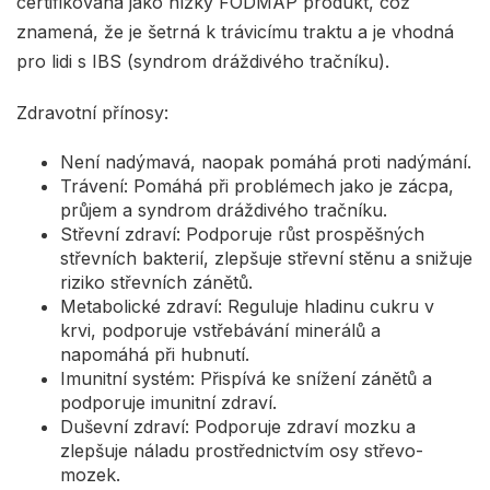
certifikovaná jako nízký FODMAP produkt, což
znamená, že je šetrná k trávicímu traktu a je vhodná
pro lidi s IBS (syndrom dráždivého tračníku).
Zdravotní přínosy:
Není nadýmavá, naopak pomáhá proti nadýmání.
Trávení: Pomáhá při problémech jako je zácpa,
průjem a syndrom dráždivého tračníku.
Střevní zdraví: Podporuje růst prospěšných
střevních bakterií, zlepšuje střevní stěnu a snižuje
riziko střevních zánětů.
Metabolické zdraví: Reguluje hladinu cukru v
krvi, podporuje vstřebávání minerálů a
napomáhá při hubnutí.
Imunitní systém: Přispívá ke snížení zánětů a
podporuje imunitní zdraví.
Duševní zdraví: Podporuje zdraví mozku a
zlepšuje náladu prostřednictvím osy střevo-
mozek.