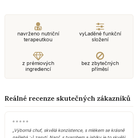
navrženo nutriční
vyLaděné funkční
terapeutkou
složení
z prémiových
bez zbytečných
ingrediencí
příměsí
Reálné recenze skutečných zákazníků
⭐
⭐
⭐
⭐
⭐
„Výborná chuť, skvělá konzistence, s mlékem se krásně
našlehá :-) zasytí. Např. s tvarohem a jablky je to skvělý