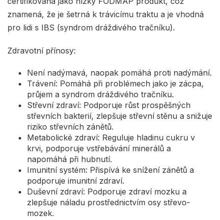
certifikovaná jako nízký FODMAP produkt, což
znamená, že je šetrná k trávicímu traktu a je vhodná
pro lidi s IBS (syndrom dráždivého tračníku).
Zdravotní přínosy:
Není nadýmavá, naopak pomáhá proti nadýmání.
Trávení: Pomáhá při problémech jako je zácpa,
průjem a syndrom dráždivého tračníku.
Střevní zdraví: Podporuje růst prospěšných
střevních bakterií, zlepšuje střevní stěnu a snižuje
riziko střevních zánětů.
Metabolické zdraví: Reguluje hladinu cukru v
krvi, podporuje vstřebávání minerálů a
napomáhá při hubnutí.
Imunitní systém: Přispívá ke snížení zánětů a
podporuje imunitní zdraví.
Duševní zdraví: Podporuje zdraví mozku a
zlepšuje náladu prostřednictvím osy střevo-
mozek.