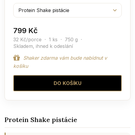
799 Kč
32 Kč/porce · 1 ks · 750 g ·
Skladem, ihned k odeslání
Shaker zdarma vám bude nabídnut v
košíku
DO KOŠÍKU
Protein Shake pistácie