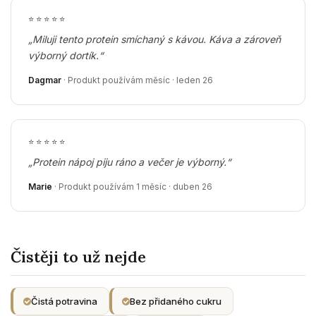
⭐
⭐
⭐
⭐
⭐
„Miluji tento protein smíchaný s kávou. Káva a zároveň
výborný dortík.“
Dagmar
· Produkt používám měsíc · leden 26
⭐
⭐
⭐
⭐
⭐
„Protein nápoj piju ráno a večer je výborný.“
Marie
· Produkt používám 1 měsíc · duben 26
Čistěji to už nejde
Čistá potravina
Bez přidaného cukru