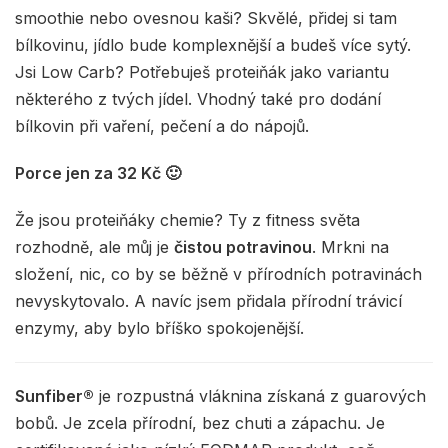
smoothie nebo ovesnou kaši? Skvělé, přidej si tam
bílkovinu, jídlo bude komplexnější a budeš více sytý.
Jsi Low Carb? Potřebuješ proteiňák jako variantu
některého z tvých jídel. Vhodný také pro dodání
bílkovin při vaření, pečení a do nápojů.
Porce jen za 32 Kč 🙂
Že jsou proteiňáky chemie? Ty z fitness světa
rozhodně, ale můj je
čistou potravinou
. Mrkni na
složení, nic, co by se běžně v přírodních potravinách
nevyskytovalo. A navíc jsem přidala přírodní trávicí
enzymy, aby bylo bříško spokojenější.
Sunfiber®
je rozpustná vláknina získaná z guarových
bobů. Je zcela přírodní, bez chuti a zápachu. Je