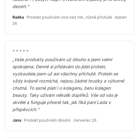
dezert.“
Radka
· Produkt používám více než rok , různé příchutě · duben
26
⭐
⭐
⭐
⭐
⭐
„Vaše produkty používám už dlouho a jsem velmi
spokojena. Denně si přidávám do jídel protein,
vyzkoušela jsem už asi všechny příchutě. Protein se
vždy krásně rozmíchá, nejsou žádné hrudky a výborně
chutná. To samé platí i o kolagenu, beru kolagen
beauty. Taky užívám několik doplňků. Vše od vás je
skvělé a funguje přesně tak, jak říká paní Lada v
příspěvcích.“
Jana
· Produkt používám dlouho · červenec 26