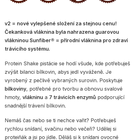
v2 = nové vylepšené složení za stejnou cenu!
Čekanková vláknina byla nahrazena guarovou
vlákninou Sunfiber® = přírodní vláknina pro zdraví
trávicího systému.
Protein Shake pistácie se hodí všude, kde potřebuješ
zvýšit bilanci bílkovin, abys jedl vyváženě. Je
vyrobený z pečlivě vybraných surovin. Poskytuje
bílkoviny
, potřebné pro tvorbu a obnovu svalové
hmoty,
vlákninu
a
7 trávicích enzymů
podporující
snadnější trávení bílkovin.
Nemáš čas nebo se ti nechce vařit? Potřebuješ
rychlou snídaní, svačinu nebo večeři? Udělej si
proteiňák a jsi po jídle. Děláš si k snídani ovocné