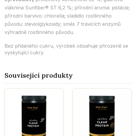
vláknina Sunfiber® ST 6,2 %; přírodní aroma: pistácie;
přírodní barvivo: chlorella; sladidlo rostlinného
původu: steviolglykosidy; směs 7 trávicích enzymů
výhradně rostlinného původu.
Bez přidaného cukru, výrobek obsahuje přirozeně se
vyskytující cukry.
Související produkty