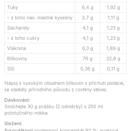
Tuky
6,4 g
1,92 g
– z toho nas. mastné kyseliny
3,7 g
1,11 g
Sacharidy
4,1 g
1,23 g
– z toho cukry
4,1 g
1,23 g
Vláknina
6,3 g
1,89 g
Bílkoviny
76 g
22,8 g
Sůl
0,36 g
0,11 g
Nápoj s vysokým obsahem bílkovin s příchutí pistácie,
se sladidly přírodního původu z rostliny stévie.
Dávkování:
Smíchejte 30 g prášku (2 odměrky) s 250 ml
polotučného mléka.
Složení:
Syrovátkový
proteinový koncentrát 92 %; guarová