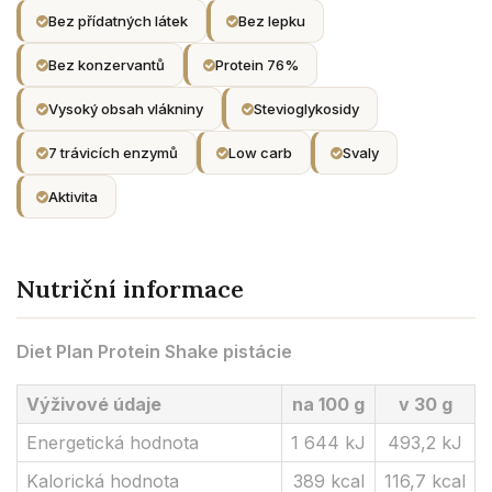
Bez přídatných látek
Bez lepku
Bez konzervantů
Protein 76%
Vysoký obsah vlákniny
Stevioglykosidy
7 trávicích enzymů
Low carb
Svaly
Aktivita
Nutriční informace
Diet Plan Protein Shake pistácie
Výživové údaje
na 100 g
v 30 g
Energetická hodnota
1 644 kJ
493,2 kJ
Kalorická hodnota
389 kcal
116,7 kcal