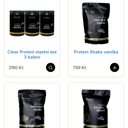
Clear Protein vlastní mix
Protein Shake vanilka
3 balení
+
2190 Kč
799 Kč