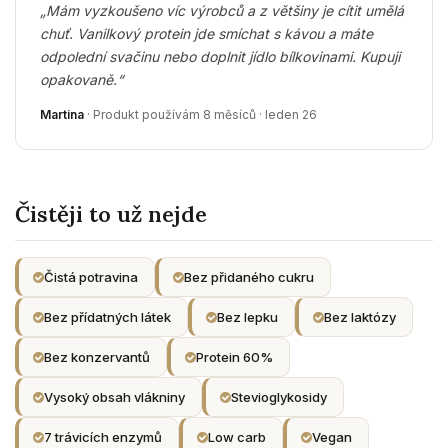
„Mám vyzkoušeno víc výrobců a z většiny je cítit umělá
chuť. Vanilkový protein jde smíchat s kávou a máte
odpolední svačinu nebo doplnit jídlo bílkovinami. Kupuji
opakovaně.“
Martina
· Produkt používám 8 měsíců · leden 26
Čistěji to už nejde
Čistá potravina
Bez přidaného cukru
Bez přídatných látek
Bez lepku
Bez laktózy
Bez konzervantů
Protein 60%
Vysoký obsah vlákniny
Stevioglykosidy
7 trávicích enzymů
Low carb
Vegan