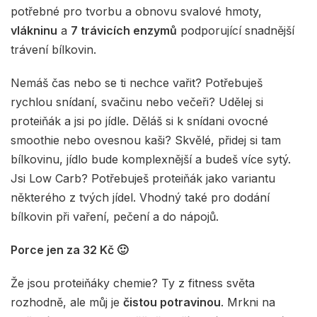
potřebné pro tvorbu a obnovu svalové hmoty,
vlákninu
a
7 trávicích enzymů
podporující snadnější
trávení bílkovin.
Nemáš čas nebo se ti nechce vařit? Potřebuješ
rychlou snídaní, svačinu nebo večeři? Udělej si
proteiňák a jsi po jídle. Děláš si k snídani ovocné
smoothie nebo ovesnou kaši? Skvělé, přidej si tam
bílkovinu, jídlo bude komplexnější a budeš více sytý.
Jsi Low Carb? Potřebuješ proteiňák jako variantu
některého z tvých jídel. Vhodný také pro dodání
bílkovin při vaření, pečení a do nápojů.
Porce jen za 32 Kč 🙂
Že jsou proteiňáky chemie? Ty z fitness světa
rozhodně, ale můj je
čistou potravinou
. Mrkni na