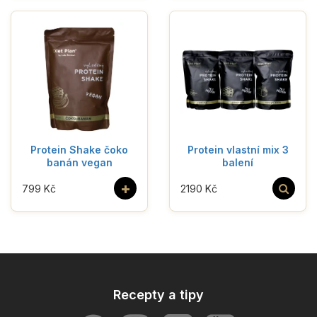
Protein Shake čoko
Protein vlastní mix 3
banán vegan
balení
+
799 Kč
2190 Kč
Recepty a tipy