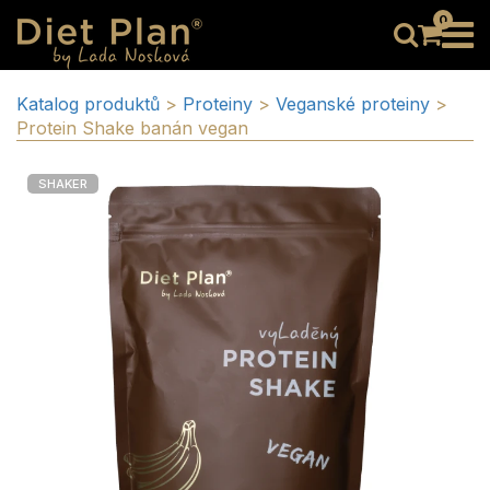
0
Katalog produktů
>
Proteiny
>
Veganské proteiny
>
Protein Shake banán vegan
SHAKER