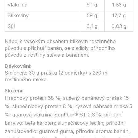
Vláknina
6,1 g
1,83 g
Bílkoviny
59 g
17,7 g
Sůl
0,1 g
0,03 g
Nápoj s vysokým obsahem bílkovin rostlinného
původu s příchutí banán, se sladidly přírodního
původu z rostliny stévie a banánem.
Dávkování:
Smíchejte 30 g prášku (2 odměrky) s 250 ml
rostlinného mléka.
Složení:
Hrachový protein 68 %; sušený banánový prášek 15
%; slunečnicový protein 8 %; rýžová náhrada mléka 5
%; guarová vláknina Sunfiber® ST 2,3 %; přírodní
barvivo: beta karoten; slunečnicový lecitin; přírodní
zahušťovadlo: guarová guma; přírodní aroma: banán;