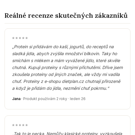
Reálné recenze skutečných zákazníků
⭐
⭐
⭐
⭐
⭐
„Protein si přidávám do kaší, jogurtů, do receptů na
sladká jídla, abych zvýšila množství bílkovin. Taky ho
smíchám s mlékem a mám vyvážené jídlo, které skvěle
chutná. Kupuji proteiny s různými příchutěmi. Dříve jsem
zkoušela proteiny od jiných značek, ale vždy mi vadila
chuť. Proteiny z e-shopu dietplan.cz chutnají přirozeně
a když je přidám do jídla, nezmění chuť pokrmu.“
Jana
· Produkt používám 2 roky · leden 26
⭐
⭐
⭐
⭐
⭐
„Tak to je pecka. Nemůžu klasické proteiny, vyzkoušela