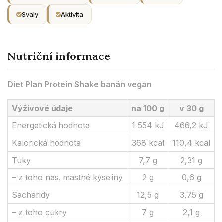
Svaly
Aktivita
Nutriční informace
Diet Plan Protein Shake banán vegan
Výživové údaje
na 100 g
v 30 g
Energetická hodnota
1 554 kJ
466,2 kJ
Kalorická hodnota
368 kcal
110,4 kcal
Tuky
7,7 g
2,31 g
– z toho nas. mastné kyseliny
2 g
0,6 g
Sacharidy
12,5 g
3,75 g
– z toho cukry
7 g
2,1 g