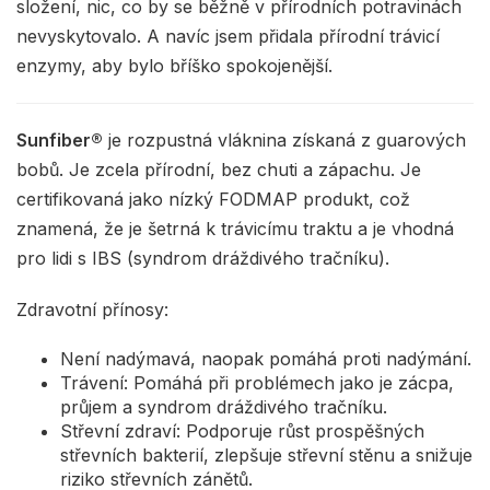
složení, nic, co by se běžně v přírodních potravinách
nevyskytovalo. A navíc jsem přidala přírodní trávicí
enzymy, aby bylo bříško spokojenější.
Sunfiber®
je rozpustná vláknina získaná z guarových
bobů. Je zcela přírodní, bez chuti a zápachu. Je
certifikovaná jako nízký FODMAP produkt, což
znamená, že je šetrná k trávicímu traktu a je vhodná
pro lidi s IBS (syndrom dráždivého tračníku).
Zdravotní přínosy:
Není nadýmavá, naopak pomáhá proti nadýmání.
Trávení: Pomáhá při problémech jako je zácpa,
průjem a syndrom dráždivého tračníku.
Střevní zdraví: Podporuje růst prospěšných
střevních bakterií, zlepšuje střevní stěnu a snižuje
riziko střevních zánětů.