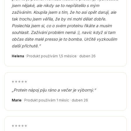
jsem nějaké, ale nikdy se to nepřátelilo s mým
zažíváním. Koupila jsem s tím, že ho asi opět daruji, ale
tak trochu jsem věřila, že by mi mohl dělat dobře.
Poslechla jsem si, co o svém proteinu říkáte a musím
souhlasit. Zažívání problém nemá :), navíc když si tam
občas dáte malé presso je to bomba. Určitě vyzkouším
další příchutě.“
Helena
· Produkt používám 1,5 měsíce · duben 26
⭐
⭐
⭐
⭐
⭐
„Protein nápoj piju ráno a večer je výborný.“
Marie
· Produkt používám 1 měsíc · duben 26
⭐
⭐
⭐
⭐
⭐