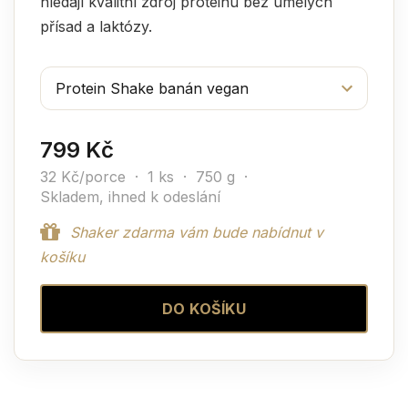
hledají kvalitní zdroj proteinu bez umělých
přísad a laktózy.
799 Kč
32 Kč/porce · 1 ks · 750 g ·
Skladem, ihned k odeslání
Shaker zdarma vám bude nabídnut v
košíku
DO KOŠÍKU