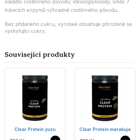
sladidlo rostlinného původu: steviolglykosidy; směs 7
trávicích enzymů výhradně rostlinného původu.
Bez přidaného cukru, výrobek obsahuje přirozeně se
vyskytující cukry.
Související produkty
Clear Protein yuzu
Clear Protein marakuja