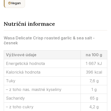
Vegan
Nutriční informace
Wasa Delicate Crisp roasted garlic & sea salt -
česnek
Výživové údaje
na 100 g
Energetická hodnota
1 667 kJ
Kalorická hodnota
396 kcal
Tuky
7,6 g
– z toho nas. mastné kyseliny
1 g
Sacharidy
65 g
– z toho cukry
4,2 g