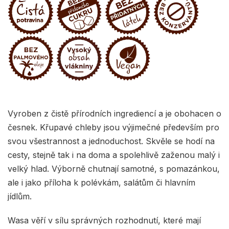
Vyroben z čistě přírodních ingrediencí a je obohacen o
česnek. Křupavé chleby jsou výjimečné především pro
svou všestrannost a jednoduchost. Skvěle se hodí na
cesty, stejně tak i na doma a spolehlivě zaženou malý i
velký hlad. Výborně chutnají samotné, s pomazánkou,
ale i jako příloha k polévkám, salátům či hlavním
jídlům.
Wasa věří v sílu správných rozhodnutí, které mají