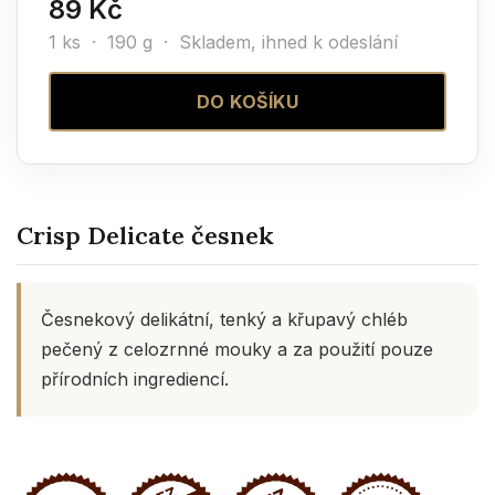
89 Kč
1 ks · 190 g ·
Skladem, ihned k odeslání
DO KOŠÍKU
Crisp Delicate česnek
Česnekový delikátní, tenký a křupavý chléb
pečený z celozrnné mouky a za použití pouze
přírodních ingrediencí.