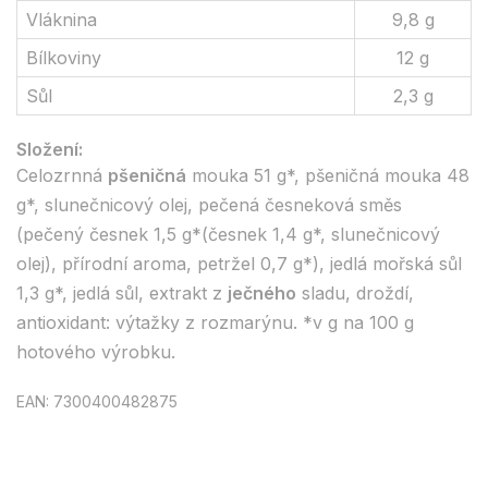
Vláknina
9,8 g
Bílkoviny
12 g
Sůl
2,3 g
Složení:
Celozrnná
pšeničná
mouka 51 g*, pšeničná mouka 48
g*, slunečnicový olej, pečená česneková směs
(pečený česnek 1,5 g*(česnek 1,4 g*, slunečnicový
olej), přírodní aroma, petržel 0,7 g*), jedlá mořská sůl
1,3 g*, jedlá sůl, extrakt z
ječného
sladu, droždí,
antioxidant: výtažky z rozmarýnu. *v g na 100 g
hotového výrobku.
EAN: 7300400482875