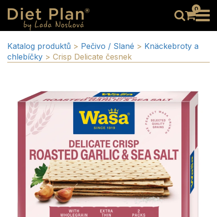
0
Katalog produktů
>
Pečivo / Slané
>
Knäckebroty a
chlebíčky
>
Crisp Delicate česnek