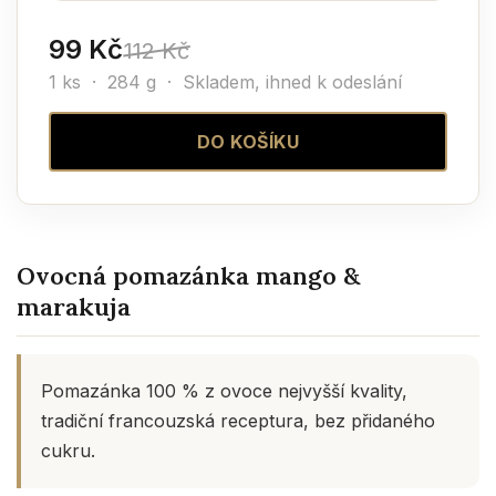
99 Kč
112 Kč
1 ks · 284 g ·
Skladem, ihned k odeslání
DO KOŠÍKU
Ovocná pomazánka mango &
marakuja
Pomazánka 100 % z ovoce nejvyšší kvality,
tradiční francouzská receptura, bez přidaného
cukru.