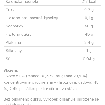
Kalorická hodnota
213 kcal
Tuky
0,7 g
– z toho nas. mastné kyseliny
0,1 g
Sacharidy
50 g
– z toho cukry
48 g
Vláknina
2,4 g
Bílkoviny
1 g
Sůl
0,04 g
Složení:
Ovoce 51 % (mango 30,5 %, mučenka 20,5 %),
koncentrované ovocné šťávy (hroznová, datlová) 48
%, želírující látka: pektin; citronová šťáva.
Bez přidaného cukru, výrobek obsahuje přirozeně se
vyskytující cukry.