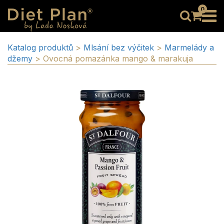
0
Katalog produktů
>
Mlsání bez výčitek
>
Marmelády a
džemy
>
Ovocná pomazánka mango & marakuja