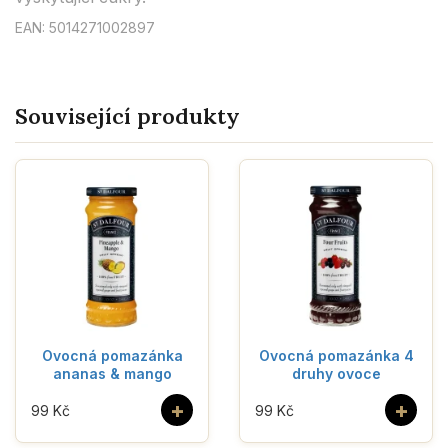
EAN: 5014271002897
Související produkty
Ovocná pomazánka
Ovocná pomazánka 4
ananas & mango
druhy ovoce
+
+
99 Kč
99 Kč