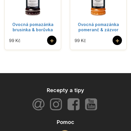
Ovocná pomazánka
Ovocná pomazánka
brusinka & borůvka
pomeranč & zázvor
+
+
99 Kč
99 Kč
Recepty a tipy
Pomoc