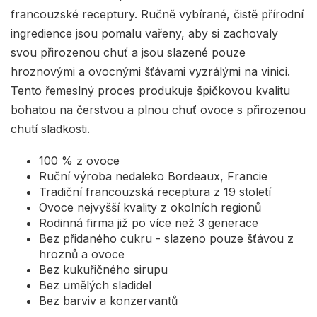
francouzské receptury. Ručně vybírané, čistě přírodní
ingredience jsou pomalu vařeny, aby si zachovaly
svou přirozenou chuť a jsou slazené pouze
hroznovými a ovocnými šťávami vyzrálými na vinici.
Tento řemeslný proces produkuje špičkovou kvalitu
bohatou na čerstvou a plnou chuť ovoce s přirozenou
chutí sladkosti.
100 % z ovoce
Ruční výroba nedaleko Bordeaux, Francie
Tradiční francouzská receptura z 19 století
Ovoce nejvyšší kvality z okolních regionů
Rodinná firma již po více než 3 generace
Bez přidaného cukru - slazeno pouze šťávou z
hroznů a ovoce
Bez kukuřičného sirupu
Bez umělých sladidel
Bez barviv a konzervantů