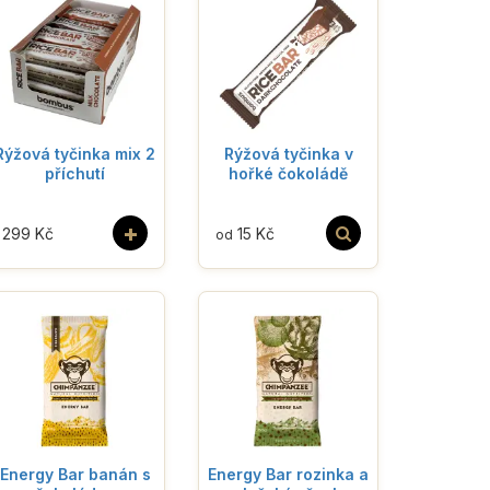
Rýžová tyčinka mix 2
Rýžová tyčinka v
příchutí
hořké čokoládě
+
299 Kč
15 Kč
od
Energy Bar banán s
Energy Bar rozinka a