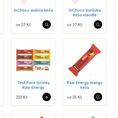
InChoco malina kešu
InChoco borůvka
kešu mandle
27 Kč
27 Kč
od
od
Test Pack tyčinky
Raw Energy mango
Raw Energy
kešu
+
232 Kč
25 Kč
od