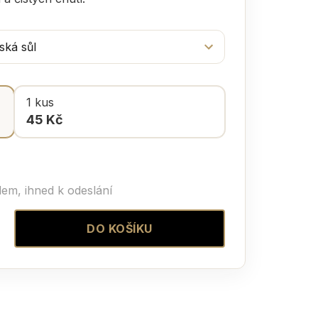
1 kus
45 Kč
em, ihned k odeslání
DO KOŠÍKU