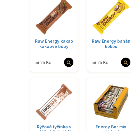
Raw Energy kakao
Raw Energy banán
kakaové boby
kokos
25 Kč
25 Kč
od
od
Rýžová tyčinka v
Energy Bar mix