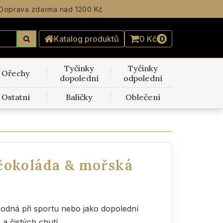
Doprava zdarma
nad 1200 Kč
Katalog produktů
0 Kč
0
Tyčinky
Tyčinky
Ořechy
dopolední
odpolední
Ostatní
Balíčky
Oblečení
čokoláda & mořská
hodná při sportu nebo jako dopolední
a čistých chutí.