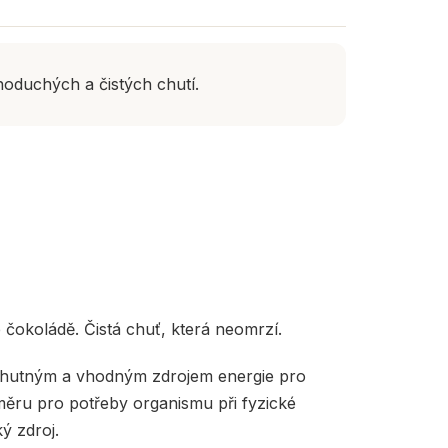
noduchých a čistých chutí.
 čokoládě. Čistá chuť, která neomrzí.
je chutným a vhodným zdrojem energie pro
poměru pro potřeby organismu při fyzické
ký zdroj.