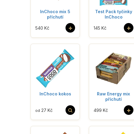
InChoco mix 5
Test Pack tyčinky
příchutí
InChoco
+
+
540 Kč
145 Kč
InChoco kokos
Raw Energy mix
příchutí
+
27 Kč
499 Kč
od