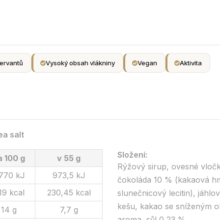
ervantů
Vysoký obsah vlákniny
Vegan
Aktivita
a salt
Složení:
a 100 g
v 55 g
Rýžový sirup, ovesné vloč
 770 kJ
973,5 kJ
čokoláda 10 % (kakaová hm
19 kcal
230,45 kcal
slunečnicový lecitin), jáh
kešu, kakao se sníženým o
14 g
7,7 g
aroma, sůl 0,23 %.