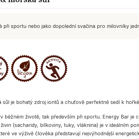
á při sportu nebo jako dopolední svačina pro milovníky jed
sůl je bohatý zdroj iontů a chuťově perfektně sedí k hořké
ak v běžném životě, tak především při sportu. Energy Bar 
živin (sacharidy, bílkoviny, tuky, vláknina) je v ideálním 
, které ve výživě člověka představují nejvýhodnější energetic