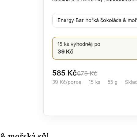
15 ks výhodněji po
39 Kč
585 Kč
675 Kč
39 Kč/porce · 15 ks · 55 g ·
Sklad
 & mořská sůl