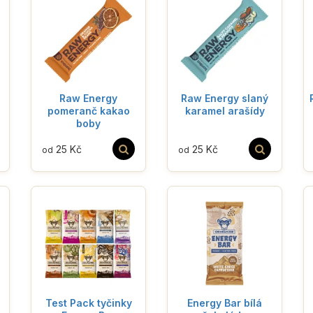
Raw Energy
Raw Energy slaný
pomeranč kakao
karamel arašídy
boby
25 Kč
25 Kč
od
od
Test Pack tyčinky
Energy Bar bílá