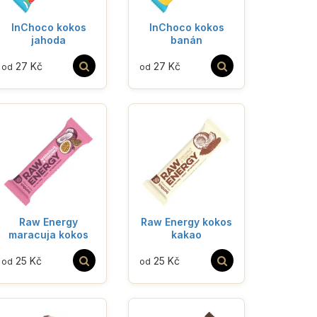
InChoco kokos
InChoco kokos
jahoda
banán
27 Kč
27 Kč
od
od
Raw Energy
Raw Energy kokos
maracuja kokos
kakao
25 Kč
25 Kč
od
od