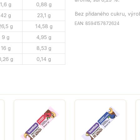
1,6 g
0,88 g
Bez přidaného cukru, výrob
42 g
23,1 g
EAN: 8594157872624
26,5 g
14,58 g
9 g
4,95 g
16 g
8,53 g
0,26 g
0,14 g