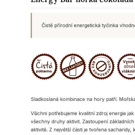
Čistě přírodní energetická tyčinka vhodn
Sladkoslaná kombinace na hory patří. Mořská 
Všichni potřebujeme kvalitní zdroj energie j
všechny druhy aktivit. Zastoupení základních 
aktivitě. Z největší části je tvořena sacharidy