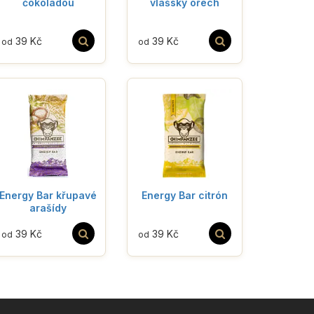
čokoládou
vlašský ořech
39 Kč
39 Kč
od
od
Energy Bar křupavé
Energy Bar citrón
arašídy
39 Kč
39 Kč
od
od