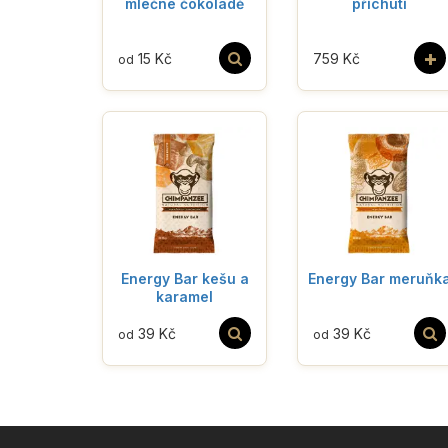
mléčné čokoládě
příchutí
+
15 Kč
759 Kč
od
Energy Bar kešu a
Energy Bar meruňk
karamel
39 Kč
39 Kč
od
od