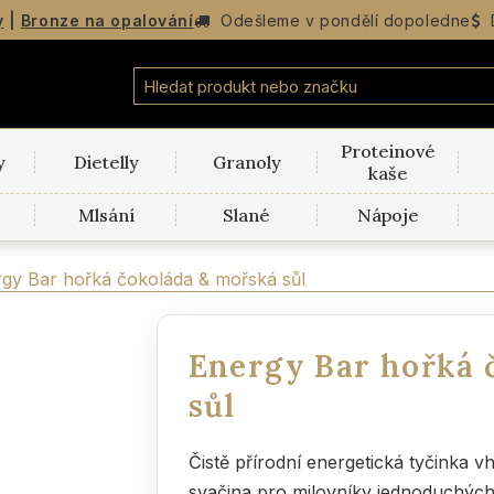
y
|
Bronze na opalování
Odešleme v
pondělí
dopoledne
Proteinové
y
Dietelly
Granoly
kaše
Mlsání
Slané
Nápoje
gy Bar hořká čokoláda & mořská sůl
Energy Bar hořká 
sůl
Čistě přírodní energetická tyčinka v
svačina pro milovníky jednoduchých 