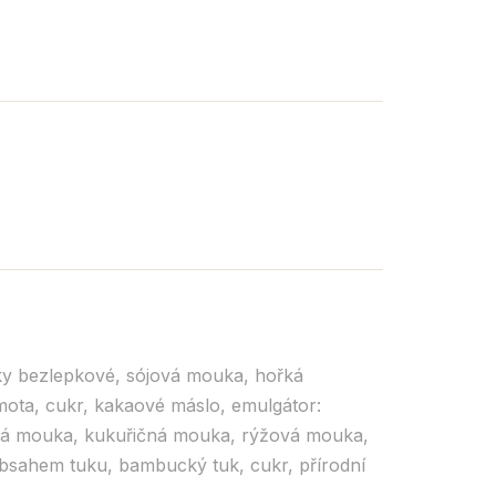
ky bezlepkové, sójová mouka, hořká
ota, cukr, kakaové máslo, emulgátor:
lová mouka, kukuřičná mouka, rýžová mouka,
bsahem tuku, bambucký tuk, cukr, přírodní