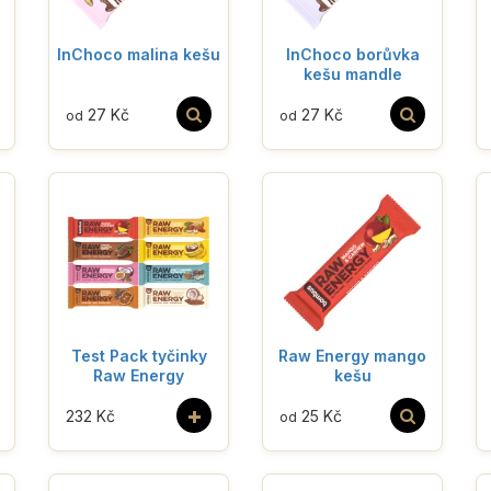
InChoco malina kešu
InChoco borůvka
kešu mandle
27 Kč
27 Kč
od
od
Test Pack tyčinky
Raw Energy mango
Raw Energy
kešu
+
232 Kč
25 Kč
od