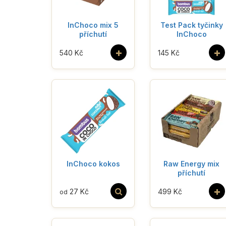
InChoco mix 5
Test Pack tyčinky
příchutí
InChoco
+
+
540 Kč
145 Kč
InChoco kokos
Raw Energy mix
příchutí
+
27 Kč
499 Kč
od