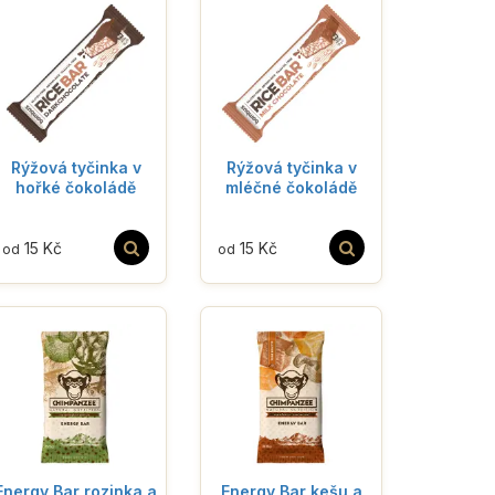
Rýžová tyčinka v
Rýžová tyčinka v
hořké čokoládě
mléčné čokoládě
15 Kč
15 Kč
od
od
Energy Bar rozinka a
Energy Bar kešu a