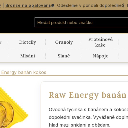
y
|
Bronze na opalování
Odešleme v
pondělí
dopoledne
Proteinové
y
Dietelly
Granoly
kaše
Mlsání
Slané
Nápoje
 Energy banán kokos
Raw Energy banán
Ovocná tyčinka s banánem a kokosem
dopolední svačinka. Vyváženě doplní 
hlad mezi snídaní a obědem.