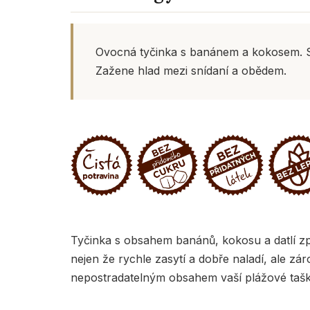
Ovocná tyčinka s banánem a kokosem. Slo
Zažene hlad mezi snídaní a obědem.
Tyčinka s obsahem banánů, kokosu a datlí zpří
nejen že rychle zasytí a dobře naladí, ale z
nepostradatelným obsahem vaší plážové tašk