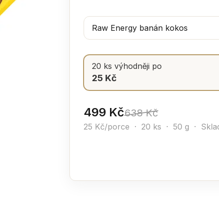
20 ks výhodněji po
25 Kč
499 Kč
638 Kč
25 Kč/porce · 20 ks · 50 g ·
Skla