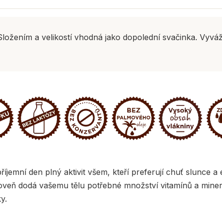
žením a velikostí vhodná jako dopolední svačinka. Vyváženě
jemní den plný aktivit všem, kteří preferují chuť slunce a
ároveň dodá vašemu tělu potřebné množství vitamínů a mine
y.