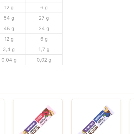
12 g
6 g
54 g
27 g
48 g
24 g
12 g
6 g
3,4 g
1,7 g
0,04 g
0,02 g