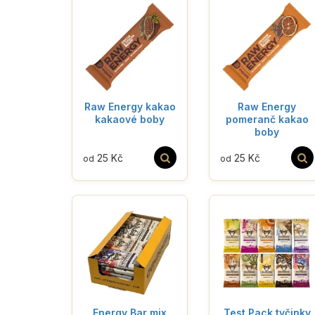
Raw Energy kakao
Raw Energy
kakaové boby
pomeranč kakao
boby
25 Kč
25 Kč
od
od
Energy Bar mix
Test Pack tyčinky