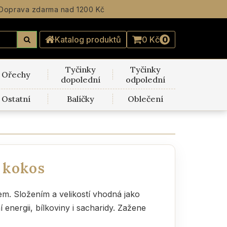
Doprava zdarma
nad 1200 Kč
Katalog produktů
0 Kč
0
Tyčinky
Tyčinky
Ořechy
dopolední
odpolední
Ostatní
Balíčky
Oblečení
 kokos
. Složením a velikostí vhodná jako
energii, bílkoviny i sacharidy. Zažene