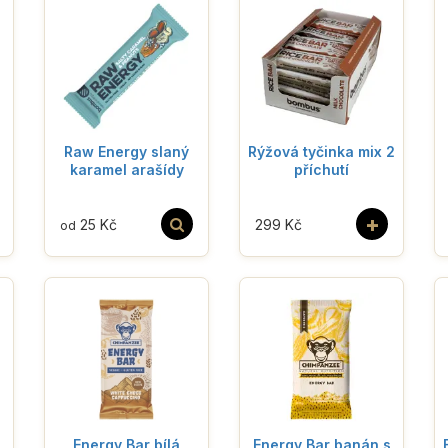
Raw Energy slaný
Rýžová tyčinka mix 2
karamel arašídy
příchutí
+
25 Kč
299 Kč
od
Energy Bar bílá
Energy Bar banán s