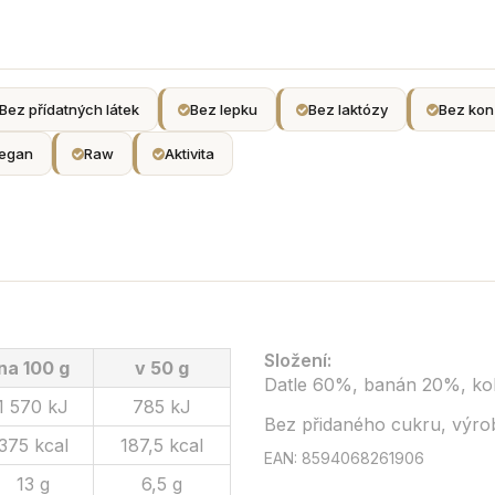
Bez přídatných látek
Bez lepku
Bez laktózy
Bez kon
egan
Raw
Aktivita
Složení:
na 100 g
v 50 g
Datle 60%, banán 20%, ko
1 570 kJ
785 kJ
Bez přidaného cukru, výrob
375 kcal
187,5 kcal
EAN: 8594068261906
13 g
6,5 g