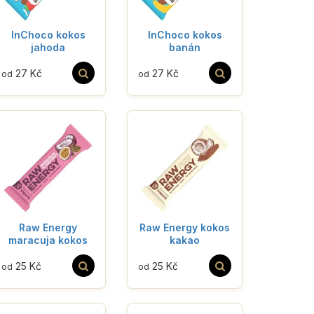
InChoco kokos
InChoco kokos
jahoda
banán
27 Kč
27 Kč
od
od
Raw Energy
Raw Energy kokos
maracuja kokos
kakao
25 Kč
25 Kč
od
od