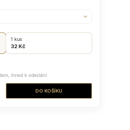
1 kus
32 Kč
dem, ihned k odeslání
DO KOŠÍKU