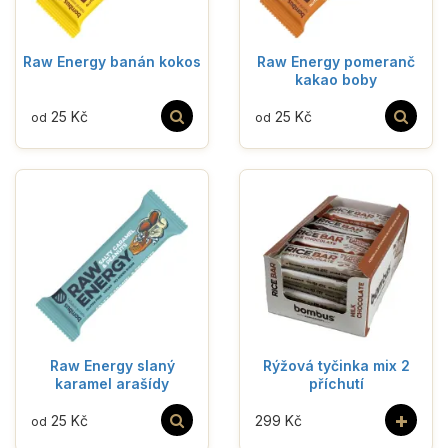
Raw Energy banán kokos
Raw Energy pomeranč
kakao boby
25 Kč
25 Kč
od
od
Raw Energy slaný
Rýžová tyčinka mix 2
karamel arašídy
příchutí
+
25 Kč
299 Kč
od