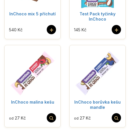
InChoco mix 5 příchutí
Test Pack tyčinky
InChoco
+
+
540 Kč
145 Kč
InChoco malina kešu
InChoco borůvka kešu
mandle
27 Kč
27 Kč
od
od