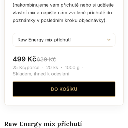
(nakombinujeme vám příchutě nebo si udělejte
vlastní mix a napište nám zvolené příchutě do
poznámky v posledním kroku objednávky).
499 Kč
638 Kč
25 Kč/porce · 20 ks · 1000 g ·
Skladem, ihned k odeslání
DO KOŠÍKU
Raw Energy mix příchutí