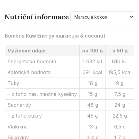
Související
Nutriční informace
produkt
Bombus Raw Energy maracuja & coconut
Výživové údaje
na 100 g
v 50 g
Energetická hodnota
1 632 kJ
816 kJ
Kalorická hodnota
391 kcal
195,5 kcal
Tuky
18 g
9 g
– z toho nas. mastné kyseliny
15 g
7,5 g
Sacharidy
48 g
24 g
– z toho cukry
45 g
22,5 g
Vláknina
13 g
6,5 g
Bílkoviny
3,4 g
1,7 g