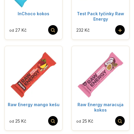
InChoco kokos
Test Pack tyčinky Raw
Energy
+
27 Kč
232 Kč
od
Raw Energy mango kešu
Raw Energy maracuja
kokos
25 Kč
25 Kč
od
od