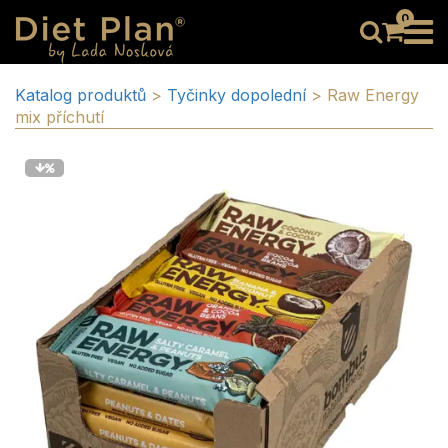
0
Katalog produktů
>
Tyčinky dopolední
>
Raw Energy
mix příchutí