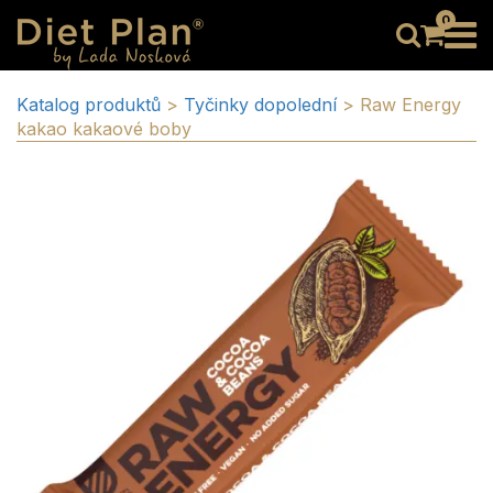
0
Katalog produktů
>
Tyčinky dopolední
>
Raw Energy
kakao kakaové boby