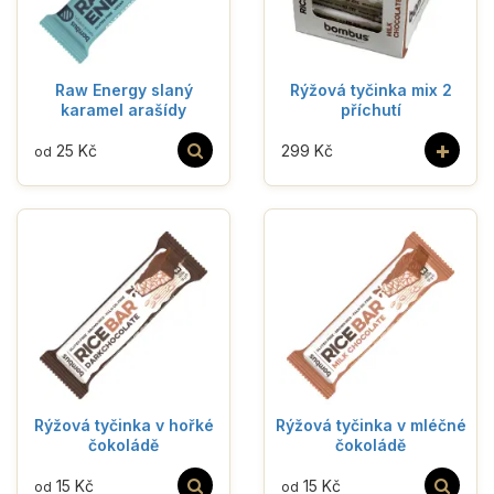
Raw Energy slaný
Rýžová tyčinka mix 2
karamel arašídy
příchutí
+
25 Kč
299 Kč
od
Rýžová tyčinka v hořké
Rýžová tyčinka v mléčné
čokoládě
čokoládě
15 Kč
15 Kč
od
od