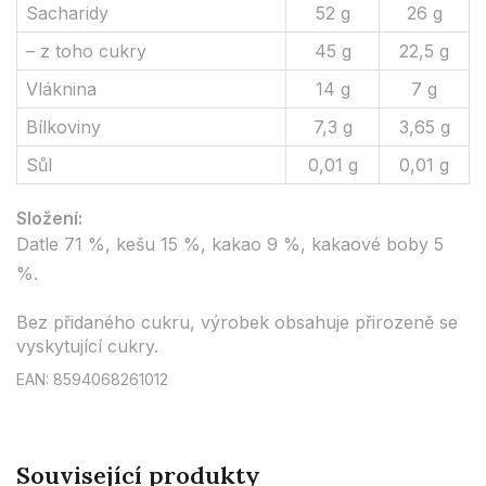
Sacharidy
52 g
26 g
– z toho cukry
45 g
22,5 g
Vláknina
14 g
7 g
Bílkoviny
7,3 g
3,65 g
Sůl
0,01 g
0,01 g
Složení:
Datle 71 %, kešu 15 %, kakao 9 %, kakaové boby 5
%.
Bez přidaného cukru, výrobek obsahuje přirozeně se
vyskytující cukry.
EAN: 8594068261012
Související produkty