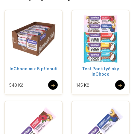
InChoco mix 5 příchutí
Test Pack tyčinky
InChoco
+
+
540 Kč
145 Kč