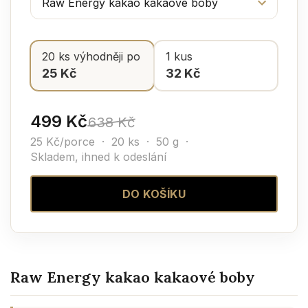
20 ks výhodněji po
1 kus
25 Kč
32 Kč
499 Kč
638 Kč
25 Kč/porce · 20 ks · 50 g ·
Skladem, ihned k odeslání
DO KOŠÍKU
Raw Energy kakao kakaové boby