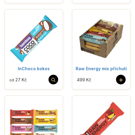
InChoco kokos
Raw Energy mix příchutí
+
27 Kč
499 Kč
od