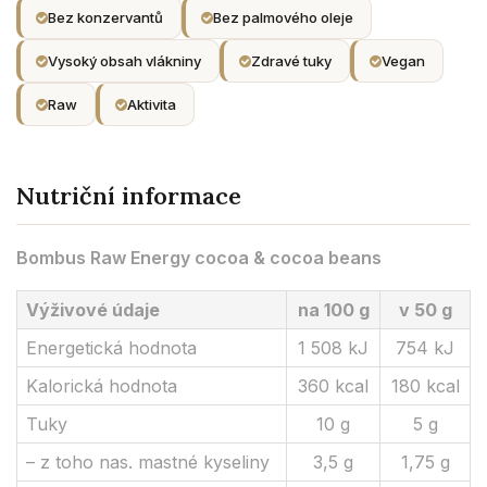
Bez konzervantů
Bez palmového oleje
Vysoký obsah vlákniny
Zdravé tuky
Vegan
Raw
Aktivita
Nutriční informace
Bombus Raw Energy cocoa & cocoa beans
Výživové údaje
na 100 g
v 50 g
Energetická hodnota
1 508 kJ
754 kJ
Kalorická hodnota
360 kcal
180 kcal
Tuky
10 g
5 g
– z toho nas. mastné kyseliny
3,5 g
1,75 g