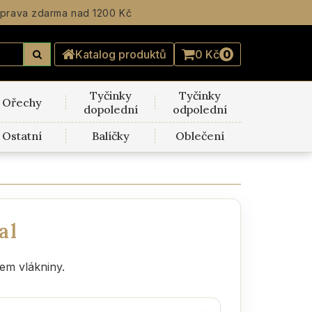
prava zdarma
nad 1200 Kč
Katalog produktů
0 Kč
0
Tyčinky
Tyčinky
Ořechy
dopolední
odpolední
Ostatní
Balíčky
Oblečení
al
em vlákniny.