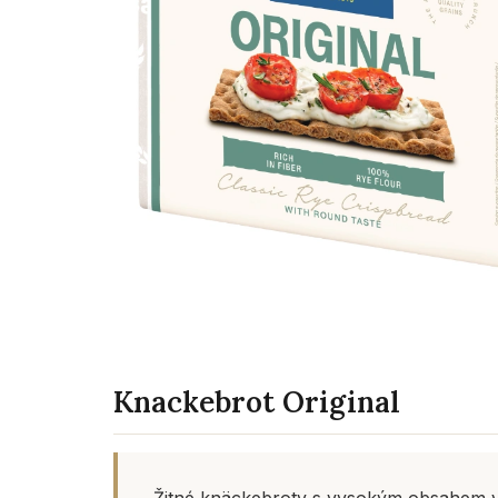
Knackebrot Original
Žitné knäckebroty s vysokým obsahem v