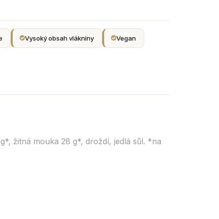
e
Vysoký obsah vlákniny
Vegan
, žitná mouka 28 g*, droždí, jedlá sůl. *na