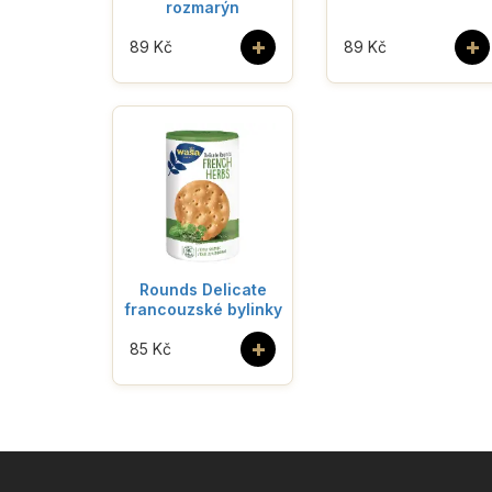
rozmarýn
+
+
89 Kč
89 Kč
Rounds Delicate
francouzské bylinky
+
85 Kč