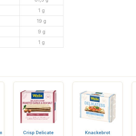
1 g
19 g
9 g
1 g
m
Crisp Delicate
Knackebrot