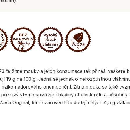
 73 % žitné mouky a jejich konzumace tak přináší veškeré
jí 19 g na 100 g. Jedná se jednak o nerozpustnou vlákninu, 
ižuje riziko nádorového onemocnění. Žitná mouka se také vy
íznivý vliv na snižování hladiny cholesterolu a působí tak
 Wasa Original, které zároveň tělu dodají celých 4,5 g vlák