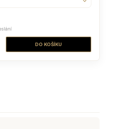
slání
DO KOŠÍKU