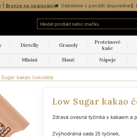
y
|
Bronze na opalování
Odešleme v
pondělí
dopoledne
Proteinové
y
Dietelly
Granoly
kaše
Mlsání
Slané
Nápoje
 Sugar kakao čokoláda
Low Sugar kakao č
Zdravá ovesná tyčinka s kakaem a p
Zvýhodněná sada 25 tyčinek.