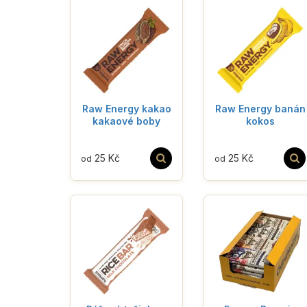
Raw Energy kakao
Raw Energy banán
kakaové boby
kokos
25 Kč
25 Kč
od
od