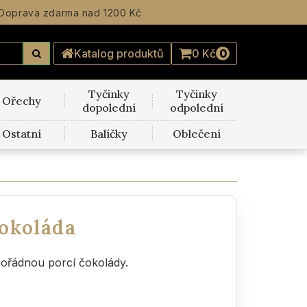
Doprava zdarma
nad 1200 Kč
Katalog produktů
0 Kč
0
Tyčinky
Tyčinky
Ořechy
dopolední
odpolední
Ostatní
Balíčky
Oblečení
okoláda
ořádnou porcí čokolády.