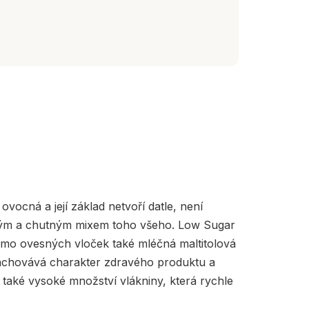
ovocná a její základ netvoří datle, není
dravým a chutným mixem toho všeho. Low Sugar
mimo ovesných vloček také mléčná maltitolová
 zachovává charakter zdravého produktu a
také vysoké množství vlákniny, která rychle