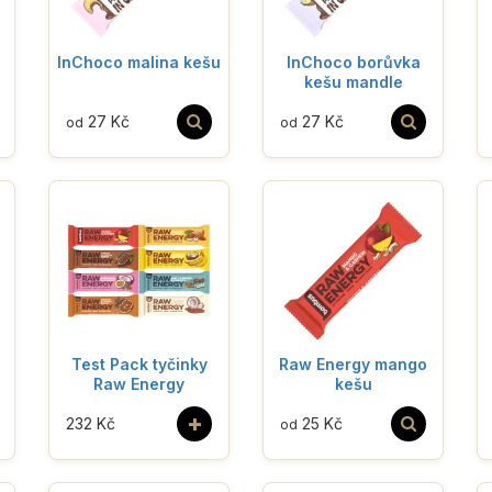
InChoco malina kešu
InChoco borůvka
kešu mandle
27 Kč
27 Kč
od
od
Test Pack tyčinky
Raw Energy mango
Raw Energy
kešu
+
232 Kč
25 Kč
od