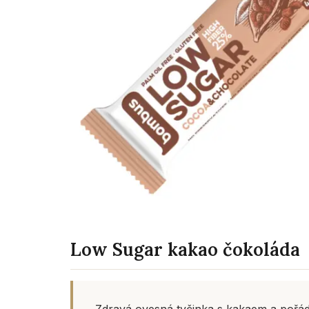
Low Sugar kakao čokoláda
Zdravá ovesná tyčinka s kakaem a pořád