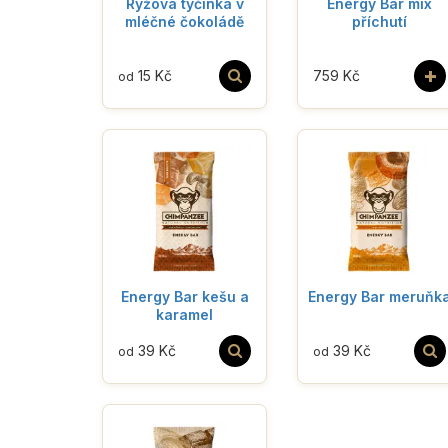
Rýžová tyčinka v
Energy Bar mix
mléčné čokoládě
příchutí
+
15 Kč
759 Kč
od
Energy Bar kešu a
Energy Bar meruňk
karamel
39 Kč
39 Kč
od
od