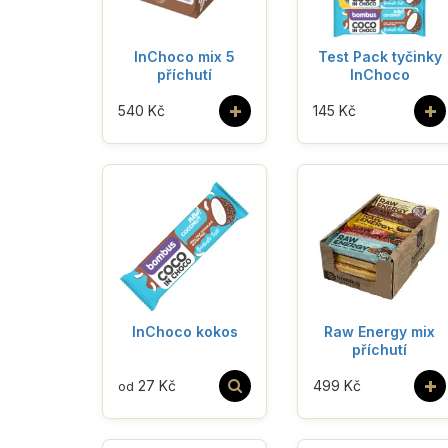
InChoco mix 5
Test Pack tyčinky
příchutí
InChoco
+
+
540 Kč
145 Kč
InChoco kokos
Raw Energy mix
příchutí
+
27 Kč
499 Kč
od