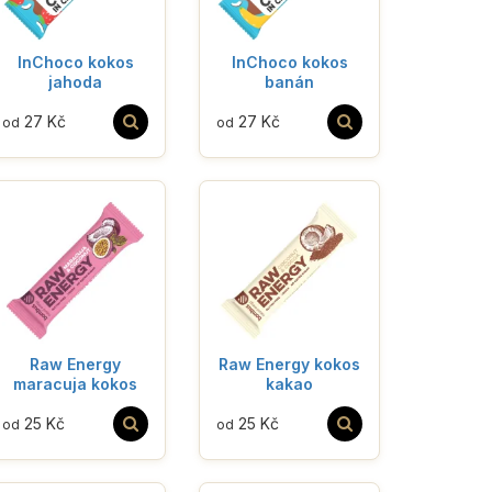
InChoco kokos
InChoco kokos
jahoda
banán
27 Kč
27 Kč
od
od
Raw Energy
Raw Energy kokos
maracuja kokos
kakao
25 Kč
25 Kč
od
od