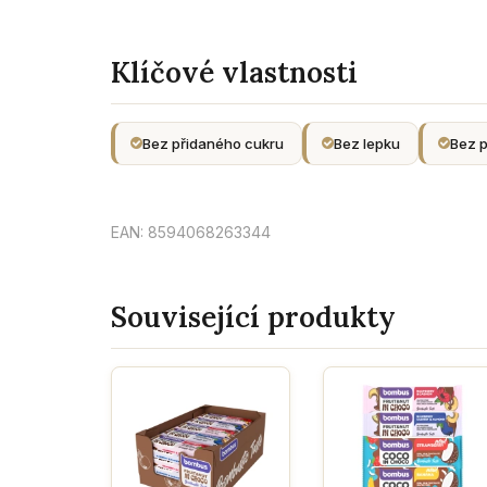
Klíčové vlastnosti
Bez přidaného cukru
Bez lepku
Bez p
EAN: 8594068263344
Související produkty