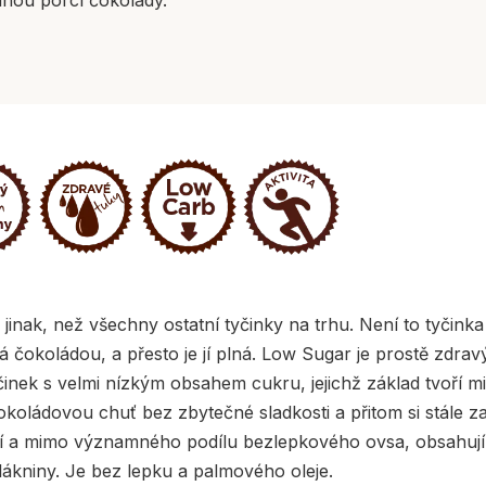
jinak, než všechny ostatní tyčinky na trhu. Není to tyčinka 
litá čokoládou, a přesto je jí plná. Low Sugar je prostě z
inek s velmi nízkým obsahem cukru, jejichž základ tvoří 
čokoládovou chuť bez zbytečné sladkosti a přitom si stále
ení a mimo významného podílu bezlepkového ovsa, obsahují 
ákniny. Je bez lepku a palmového oleje.