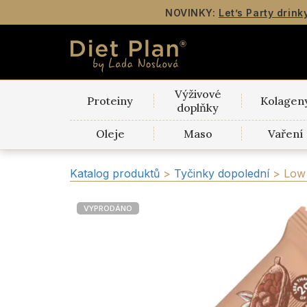
NOVINKY:
Let’s Party drink
Výživové
Proteiny
Kolagen
doplňky
Oleje
Maso
Vaření
Katalog produktů
>
Tyčinky dopolední
>
Low
VYPRODÁNO