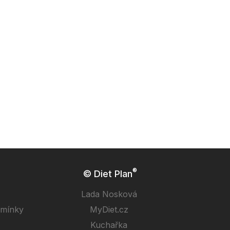
®
© Diet Plan
Lada Nosková
dmínky
MyDiet.cz
Kuchařka