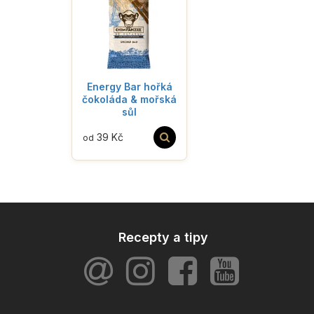
Energy Bar hořká
čokoláda & mořská
sůl
39 Kč
od
Recepty a tipy