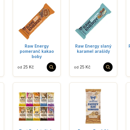
Raw Energy
Raw Energy slaný
pomeranč kakao
karamel arašídy
boby
25 Kč
25 Kč
od
od