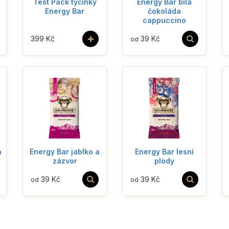
Test Pack tyčinky
Energy Bar bílá
Energy Bar
čokoláda
cappuccino
+
399 Kč
39 Kč
od
a
Energy Bar jablko a
Energy Bar lesní
zázvor
plody
39 Kč
39 Kč
od
od