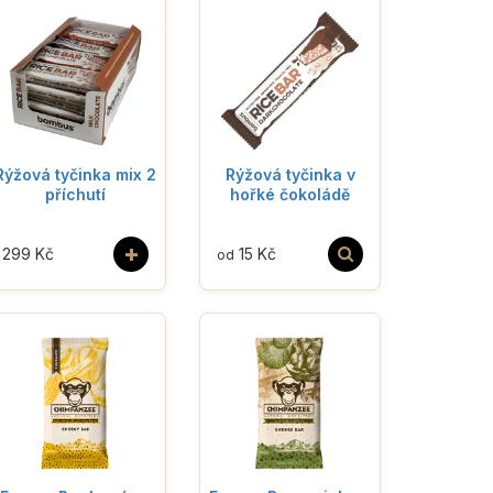
Rýžová tyčinka mix 2
Rýžová tyčinka v
příchutí
hořké čokoládě
+
299 Kč
15 Kč
od