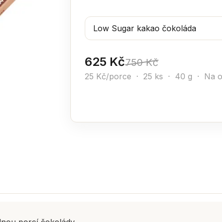
625 Kč
750 Kč
25 Kč/porce · 25 ks · 40 g · Na 
nou porcí čokolády.