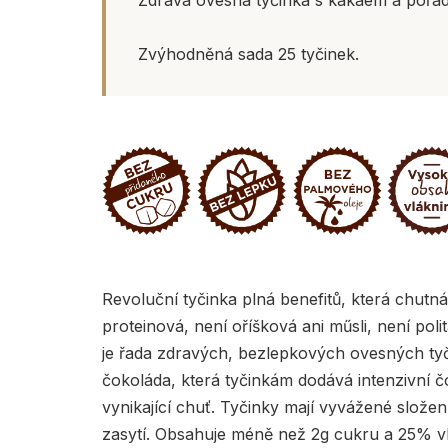
Zvýhodněná sada 25 tyčinek.
Revoluční tyčinka plná benefitů, která chutná 
proteinová, není oříšková ani műsli, není po
je řada zdravých, bezlepkových ovesných tyč
čokoláda, která tyčinkám dodává intenzivní 
vynikající chuť. Tyčinky mají vyvážené slož
zasytí. Obsahuje méně než 2g cukru a 25% vl