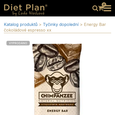
0
Katalog produktů
>
Tyčinky dopolední
>
Energy Bar
čokoládové espresso xx
VYPRODÁNO