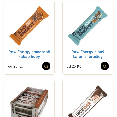
Raw Energy pomeranč
Raw Energy slaný
kakao boby
karamel arašídy
25 Kč
25 Kč
od
od