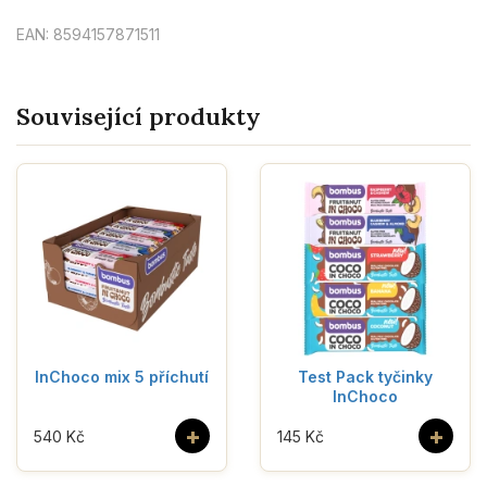
EAN: 8594157871511
Související produkty
InChoco mix 5 příchutí
Test Pack tyčinky
InChoco
+
+
540 Kč
145 Kč