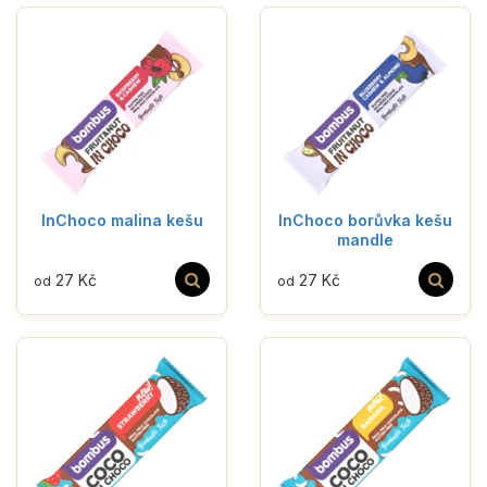
InChoco malina kešu
InChoco borůvka kešu
mandle
27 Kč
27 Kč
od
od