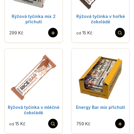
Rýžová tyčinka mix 2
Rýžová tyčinka v hořké
příchutí
čokoládě
+
299 Kč
15 Kč
od
Rýžová tyčinka v mléčné
Energy Bar mix příchutí
čokoládě
+
15 Kč
759 Kč
od